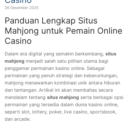
26 Desember 2025
Panduan Lengkap Situs
Mahjong untuk Pemain Online
Casino
Dalam era digital yang semakin berkembang,
situs
mahjong
menjadi salah satu pilihan utama bagi
penggemar permainan kasino online. Sebagai
permainan yang penuh strategi dan keberuntungan,
mahjong menawarkan kombinasi unik antara hiburan
dan tantangan. Artikel ini akan membahas secara
mendalam tentang
situs mahjong
serta berbagai opsi
permainan yang tersedia dalam dunia kasino online,
seperti slot, lottery, poker, live casino, sportsbook,
dan arcade.