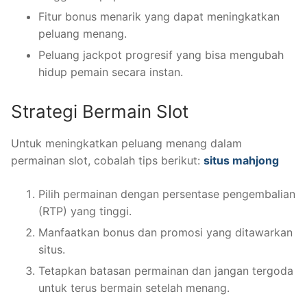
Fitur bonus menarik yang dapat meningkatkan
peluang menang.
Peluang jackpot progresif yang bisa mengubah
hidup pemain secara instan.
Strategi Bermain Slot
Untuk meningkatkan peluang menang dalam
permainan slot, cobalah tips berikut:
situs mahjong
Pilih permainan dengan persentase pengembalian
(RTP) yang tinggi.
Manfaatkan bonus dan promosi yang ditawarkan
situs.
Tetapkan batasan permainan dan jangan tergoda
untuk terus bermain setelah menang.