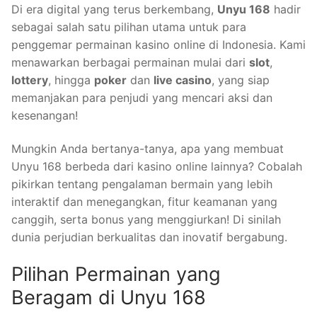
Di era digital yang terus berkembang,
Unyu 168
hadir
sebagai salah satu pilihan utama untuk para
penggemar permainan kasino online di Indonesia. Kami
menawarkan berbagai permainan mulai dari
slot
,
lottery
, hingga
poker
dan
live casino
, yang siap
memanjakan para penjudi yang mencari aksi dan
kesenangan!
Mungkin Anda bertanya-tanya, apa yang membuat
Unyu 168 berbeda dari kasino online lainnya? Cobalah
pikirkan tentang pengalaman bermain yang lebih
interaktif dan menegangkan, fitur keamanan yang
canggih, serta bonus yang menggiurkan! Di sinilah
dunia perjudian berkualitas dan inovatif bergabung.
Pilihan Permainan yang
Beragam di Unyu 168