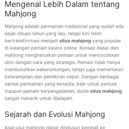
Mengenal Lebih Dalam tentang
Mahjong
Mahjong adalah permainan tradisional yang sudah ada
sejak ribuan tahun yang lalu, tetapi kini telah
bertransformasi menjadi
situs mahjong
yang populer
di kalangan pemain kasino online. Konsep dasar dari
mahjong mengharuskan pemain untuk mencocokkan
ubin dengan cara yang strategis. Pemain tidak hanya
membutuhkan keberuntungan, tetapi juga memerlukan
keterampilan dan pemikiran cepat. Dengan berbagai
variasi permainan yang tersedia, baik untuk pemula
maupun pemain berpengalaman, dunia
situs mahjong
sangat menarik untuk dijelajahi.
Sejarah dan Evolusi Mahjong
Asal-usul mahjong dapat ditelusuri kembali ke