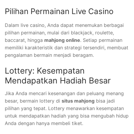
Pilihan Permainan Live Casino
Dalam live casino, Anda dapat menemukan berbagai
pilihan permainan, mulai dari blackjack, roulette,
baccarat, hingga
mahjong online
. Setiap permainan
memiliki karakteristik dan strategi tersendiri, membuat
pengalaman bermain menjadi beragam.
Lottery: Kesempatan
Mendapatkan Hadiah Besar
Jika Anda mencari kesenangan dan peluang menang
besar, bermain lottery di
situs mahjong
bisa jadi
pilihan yang tepat. Lottery menawarkan kesempatan
untuk mendapatkan hadiah yang bisa mengubah hidup
Anda dengan hanya membeli tiket.