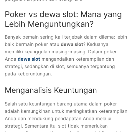
Poker vs dewa slot: Mana yang
Lebih Menguntungkan?
Banyak pemain sering kali terjebak dalam dilema: lebih
baik bermain poker atau
dewa slot
? Keduanya
memiliki keunggulan masing-masing. Dalam poker,
Anda
dewa slot
mengandalkan keterampilan dan
strategi, sedangkan di slot, semuanya tergantung
pada keberuntungan.
Menganalisis Keuntungan
Salah satu keuntungan barang utama dalam poker
adalah kemungkinan untuk meningkatkan keterampilan
Anda dan mendukung pendapatan Anda melalui
strategi. Sementara itu, slot tidak memerlukan