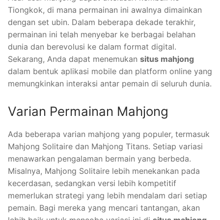
Tiongkok, di mana permainan ini awalnya dimainkan
dengan set ubin. Dalam beberapa dekade terakhir,
permainan ini telah menyebar ke berbagai belahan
dunia dan berevolusi ke dalam format digital.
Sekarang, Anda dapat menemukan
situs mahjong
dalam bentuk aplikasi mobile dan platform online yang
memungkinkan interaksi antar pemain di seluruh dunia.
Varian Permainan Mahjong
Ada beberapa varian mahjong yang populer, termasuk
Mahjong Solitaire dan Mahjong Titans. Setiap variasi
menawarkan pengalaman bermain yang berbeda.
Misalnya, Mahjong Solitaire lebih menekankan pada
kecerdasan, sedangkan versi lebih kompetitif
memerlukan strategi yang lebih mendalam dari setiap
pemain. Bagi mereka yang mencari tantangan, akan
lebih baik untuk mencoba variasi ini di
situs mahjong
.