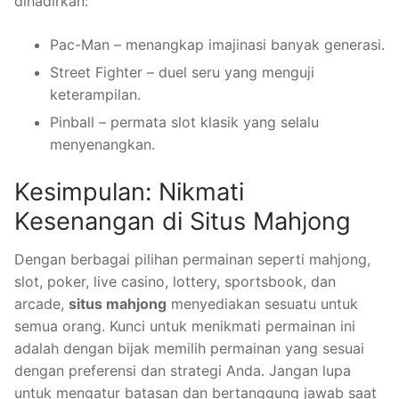
dihadirkan:
Pac-Man – menangkap imajinasi banyak generasi.
Street Fighter – duel seru yang menguji
keterampilan.
Pinball – permata slot klasik yang selalu
menyenangkan.
Kesimpulan: Nikmati
Kesenangan di Situs Mahjong
Dengan berbagai pilihan permainan seperti mahjong,
slot, poker, live casino, lottery, sportsbook, dan
arcade,
situs mahjong
menyediakan sesuatu untuk
semua orang. Kunci untuk menikmati permainan ini
adalah dengan bijak memilih permainan yang sesuai
dengan preferensi dan strategi Anda. Jangan lupa
untuk mengatur batasan dan bertanggung jawab saat