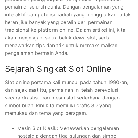
pemain di seluruh dunia. Dengan pengalaman yang
interaktif dan potensi hadiah yang menggiurkan, tidak
heran jika banyak yang beralih dari permainan
tradisional ke platform online. Dalam artikel ini, kita
akan menjelajahi seluk-beluk dewa slot, serta
menawarkan tips dan trik untuk memaksimalkan
pengalaman bermain Anda.
Sejarah Singkat Slot Online
Slot online pertama kali muncul pada tahun 1990-an,
dan sejak saat itu, permainan ini telah berevolusi
secara drastis. Dari mesin slot sederhana dengan
simbol buah, kini kita memiliki grafis 3D yang
memukau dan tema yang beragam.
Mesin Slot Klasik: Menawarkan pengalaman
nostalgia dengan tiga gulungan dan simbol