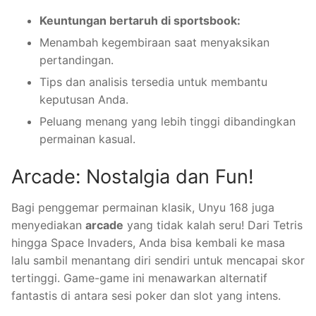
Keuntungan bertaruh di sportsbook:
Menambah kegembiraan saat menyaksikan
pertandingan.
Tips dan analisis tersedia untuk membantu
keputusan Anda.
Peluang menang yang lebih tinggi dibandingkan
permainan kasual.
Arcade: Nostalgia dan Fun!
Bagi penggemar permainan klasik, Unyu 168 juga
menyediakan
arcade
yang tidak kalah seru! Dari Tetris
hingga Space Invaders, Anda bisa kembali ke masa
lalu sambil menantang diri sendiri untuk mencapai skor
tertinggi. Game-game ini menawarkan alternatif
fantastis di antara sesi poker dan slot yang intens.