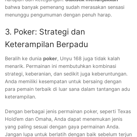
bahwa banyak pemenang sudah merasakan sensasi
menunggu pengumuman dengan penuh harap.
3. Poker: Strategi dan
Keterampilan Berpadu
Beralih ke dunia
poker
, Unyu 168 juga tidak kalah
menarik. Permainan ini membutuhkan kombinasi
strategi, keberanian, dan sedikit juga keberuntungan.
Anda memiliki kesempatan untuk bersaing dengan
para pemain terbaik di luar sana dalam tantangan adu
keterampilan.
Dengan berbagai jenis permainan poker, seperti Texas
Hold’em dan Omaha, Anda dapat menemukan jenis
yang paling sesuai dengan gaya permainan Anda.
Jangan lupa untuk berlatih dengan baik sebelum terjun