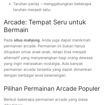
Taruhan parlay – menggabungkan beberapa
taruhan menjadi satu.
Arcade: Tempat Seru untuk
Bermain
Pada
situs mahjong
, Anda juga dapat menikmati
permainan arcade. Permainan ini bukan hanya
ditujukan untuk anak-anak, tetapi bisa menjadi
alternatif yang menyenangkan bagi orang dewasa
yang ingin merasakan nostalgia. Ada banyak
permainan arcade tersedia yang dapat dimainkan
dengan berbagai level kesenangan.
Pilihan Permainan Arcade Populer
Berikut beberapa permainan arcade yang biasa