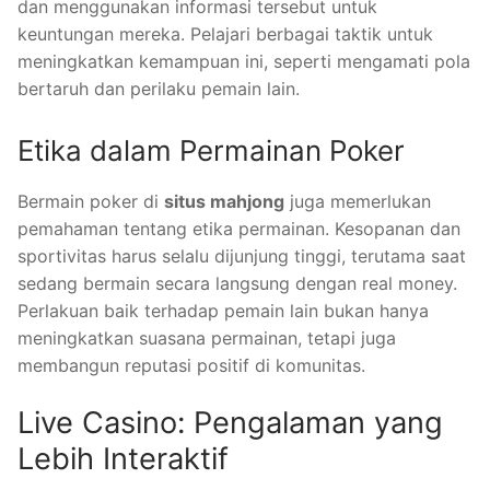
dan menggunakan informasi tersebut untuk
keuntungan mereka. Pelajari berbagai taktik untuk
meningkatkan kemampuan ini, seperti mengamati pola
bertaruh dan perilaku pemain lain.
Etika dalam Permainan Poker
Bermain poker di
situs mahjong
juga memerlukan
pemahaman tentang etika permainan. Kesopanan dan
sportivitas harus selalu dijunjung tinggi, terutama saat
sedang bermain secara langsung dengan real money.
Perlakuan baik terhadap pemain lain bukan hanya
meningkatkan suasana permainan, tetapi juga
membangun reputasi positif di komunitas.
Live Casino: Pengalaman yang
Lebih Interaktif