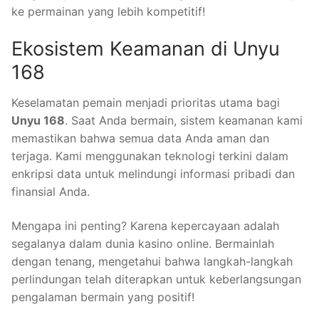
ke permainan yang lebih kompetitif!
Ekosistem Keamanan di Unyu
168
Keselamatan pemain menjadi prioritas utama bagi
Unyu 168
. Saat Anda bermain, sistem keamanan kami
memastikan bahwa semua data Anda aman dan
terjaga. Kami menggunakan teknologi terkini dalam
enkripsi data untuk melindungi informasi pribadi dan
finansial Anda.
Mengapa ini penting? Karena kepercayaan adalah
segalanya dalam dunia kasino online. Bermainlah
dengan tenang, mengetahui bahwa langkah-langkah
perlindungan telah diterapkan untuk keberlangsungan
pengalaman bermain yang positif!