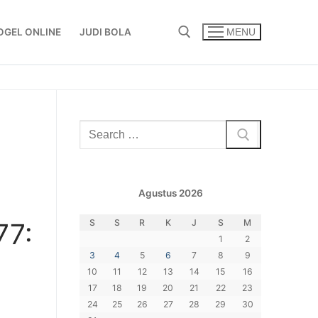
OGEL ONLINE
JUDI BOLA
MENU
Cari:
Cari:
Agustus 2026
S
S
R
K
J
S
M
77:
1
2
3
4
5
6
7
8
9
10
11
12
13
14
15
16
17
18
19
20
21
22
23
24
25
26
27
28
29
30