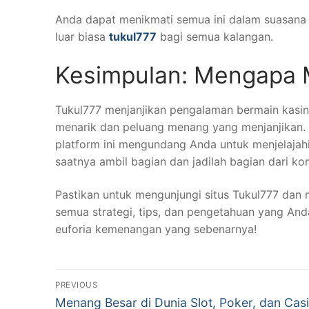
Anda dapat menikmati semua ini dalam suasana 
luar biasa
tukul777
bagi semua kalangan.
Kesimpulan: Mengapa 
Tukul777 menjanjikan pengalaman bermain kasin
menarik dan peluang menang yang menjanjikan.
platform ini mengundang Anda untuk menjelajah
saatnya ambil bagian dan jadilah bagian dari ko
Pastikan untuk mengunjungi situs Tukul777 dan
semua strategi, tips, dan pengetahuan yang An
euforia kemenangan yang sebenarnya!
Navigasi
PREVIOUS
Previous
Menang Besar di Dunia Slot, Poker, dan Cas