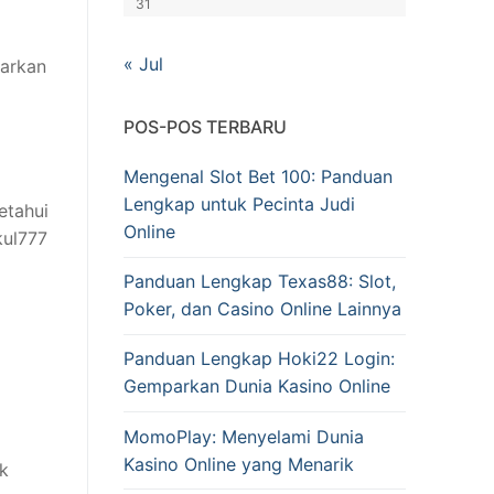
31
« Jul
warkan
POS-POS TERBARU
Mengenal Slot Bet 100: Panduan
Lengkap untuk Pecinta Judi
etahui
Online
kul777
Panduan Lengkap Texas88: Slot,
Poker, dan Casino Online Lainnya
Panduan Lengkap Hoki22 Login:
Gemparkan Dunia Kasino Online
MomoPlay: Menyelami Dunia
Kasino Online yang Menarik
uk