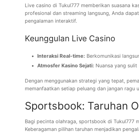
Live casino di Tukul777 memberikan suasana ka
profesional dan streaming langsung, Anda dapat
pengalaman interaktif.
Keunggulan Live Casino
Interaksi Real-time:
Berkomunikasi langsun
Atmosfer Kasino Sejati:
Nuansa yang sulit 
Dengan menggunakan strategi yang tepat, pemain
memanfaatkan setiap peluang dan jangan ragu un
Sportsbook: Taruhan O
Bagi pecinta olahraga, sportsbook di Tukul777 m
Keberagaman pilihan taruhan menjadikan pengala