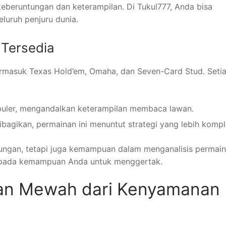
beruntungan dan keterampilan. Di Tukul777, Anda bisa
uruh penjuru dunia.
 Tersedia
ermasuk Texas Hold’em, Omaha, dan Seven-Card Stud. Seti
puler, mengandalkan keterampilan membaca lawan.
bagikan, permainan ini menuntut strategi yang lebih kompl
ungan, tetapi juga kemampuan dalam menganalisis permai
ak pada kemampuan Anda untuk menggertak.
man Mewah dari Kenyamanan