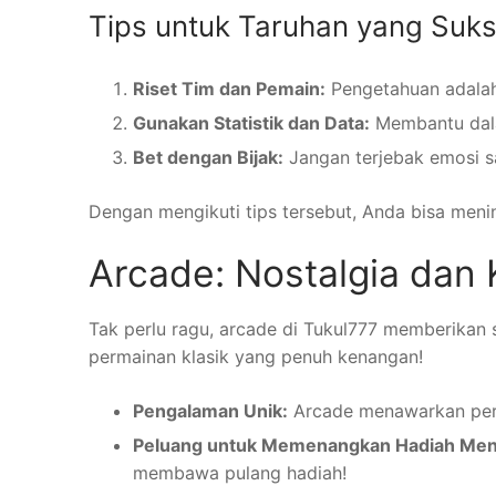
Tips untuk Taruhan yang Suk
Riset Tim dan Pemain:
Pengetahuan adalah 
Gunakan Statistik dan Data:
Membantu dala
Bet dengan Bijak:
Jangan terjebak emosi sa
Dengan mengikuti tips tersebut, Anda bisa men
Arcade: Nostalgia dan
Tak perlu ragu, arcade di Tukul777 memberikan 
permainan klasik yang penuh kenangan!
Pengalaman Unik:
Arcade menawarkan per
Peluang untuk Memenangkan Hadiah Men
membawa pulang hadiah!