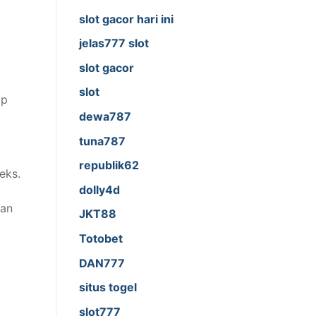
slot gacor hari ini
jelas777 slot
slot gacor
slot
ap
dewa787
tuna787
republik62
eks.
dolly4d
nan
JKT88
Totobet
DAN777
situs togel
slot777