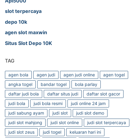
Api5000
slot terpercaya
depo 10k
agen slot maxwin
Situs Slot Depo 10K
TAG
agen bola
agen judi
agen judi online
agen togel
angka togel
bandar togel
bola parlay
daftar judi bola
daftar situs judi
daftar slot gacor
judi bola
judi bola resmi
judi online 24 jam
judi sabung ayam
judi slot
judi slot demo
judi slot mahjong
judi slot online
judi slot terpercaya
judi slot zeus
judi togel
keluaran hari ini