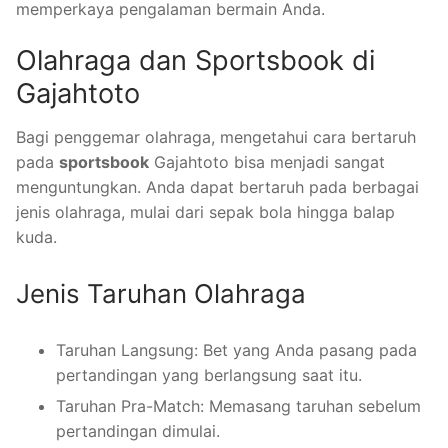
memperkaya pengalaman bermain Anda.
Olahraga dan Sportsbook di
Gajahtoto
Bagi penggemar olahraga, mengetahui cara bertaruh
pada
sportsbook
Gajahtoto bisa menjadi sangat
menguntungkan. Anda dapat bertaruh pada berbagai
jenis olahraga, mulai dari sepak bola hingga balap
kuda.
Jenis Taruhan Olahraga
Taruhan Langsung: Bet yang Anda pasang pada
pertandingan yang berlangsung saat itu.
Taruhan Pra-Match: Memasang taruhan sebelum
pertandingan dimulai.