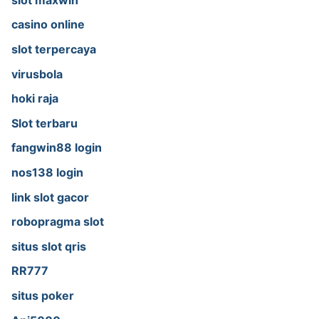
casino online
slot terpercaya
virusbola
hoki raja
Slot terbaru
fangwin88 login
nos138 login
link slot gacor
robopragma slot
situs slot qris
RR777
situs poker