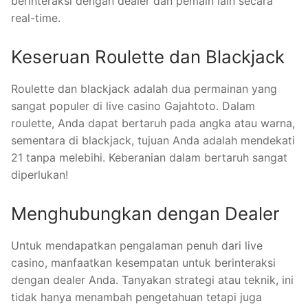
berinteraksi dengan dealer dan pemain lain secara
real-time.
Keseruan Roulette dan Blackjack
Roulette dan blackjack adalah dua permainan yang
sangat populer di live casino Gajahtoto. Dalam
roulette, Anda dapat bertaruh pada angka atau warna,
sementara di blackjack, tujuan Anda adalah mendekati
21 tanpa melebihi. Keberanian dalam bertaruh sangat
diperlukan!
Menghubungkan dengan Dealer
Untuk mendapatkan pengalaman penuh dari live
casino, manfaatkan kesempatan untuk berinteraksi
dengan dealer Anda. Tanyakan strategi atau teknik, ini
tidak hanya menambah pengetahuan tetapi juga