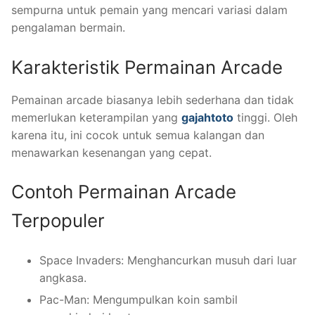
sempurna untuk pemain yang mencari variasi dalam
pengalaman bermain.
Karakteristik Permainan Arcade
Pemainan arcade biasanya lebih sederhana dan tidak
memerlukan keterampilan yang
gajahtoto
tinggi. Oleh
karena itu, ini cocok untuk semua kalangan dan
menawarkan kesenangan yang cepat.
Contoh Permainan Arcade
Terpopuler
Space Invaders: Menghancurkan musuh dari luar
angkasa.
Pac-Man: Mengumpulkan koin sambil