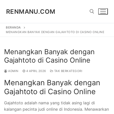
Lompat
ke
RENMANU.COM
konten
BERANDA
Cari:
MENANGKAN BANYAK DENGAN GAJAHTOTO DI CASINO ONLINE
Menangkan Banyak dengan
Gajahtoto di Casino Online
ADMIN
4 APRIL 2026
TAK BERKATEGORI
Menangkan Banyak dengan
Gajahtoto di Casino Online
Gajahtoto adalah nama yang tidak asing lagi di
kalangan pecinta judi online di Indonesia. Menawarkan