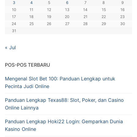
3
4
5
6
7
8
9
10
11
12
13
14
15
16
17
18
19
20
21
22
23
24
25
26
27
28
29
30
31
« Jul
POS-POS TERBARU
Mengenal Slot Bet 100: Panduan Lengkap untuk
Pecinta Judi Online
Panduan Lengkap Texas88: Slot, Poker, dan Casino
Online Lainnya
Panduan Lengkap Hoki22 Login: Gemparkan Dunia
Kasino Online