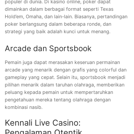
populer di dunia. Di kasino online, poker dapat
dimainkan dalam berbagai format seperti Texas
Hold’em, Omaha, dan lain-lain. Biasanya, pertandingan
poker berlangsung dalam beberapa ronde, dan
strategi yang baik adalah kunci untuk menang.
Arcade dan Sportsbook
Pemain juga dapat merasakan keseruan permainan
arcade yang menarik dengan grafis yang colorful dan
gameplay yang cepat. Selain itu, sportsbook menjadi
pilihan menarik dalam taruhan olahraga, memberikan
peluang kepada pemain untuk mempertaruhkan
pengetahuan mereka tentang olahraga dengan
kombinasi nasib.
Kennali Live Casino:
Pengalaman Otentik