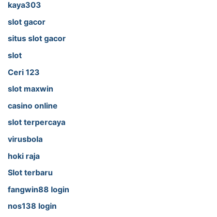
kaya303
slot gacor
situs slot gacor
slot
Ceri 123
slot maxwin
casino online
slot terpercaya
virusbola
hoki raja
Slot terbaru
fangwin88 login
nos138 login