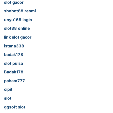
slot gacor
sbobet88 resmi
unyu168 login
slot88 online
link slot gacor
istana338
badak178
slot pulsa
Badak178
paham777
cipit
slot
ggsoft slot