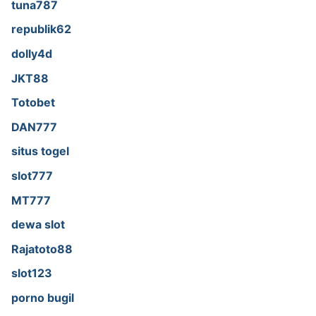
tuna787
republik62
dolly4d
JKT88
Totobet
DAN777
situs togel
slot777
MT777
dewa slot
Rajatoto88
slot123
porno bugil