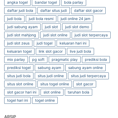
angka togel
bandar togel
bola parlay
daftar judi bola
daftar situs judi
daftar slot gacor
judi bola
judi bola resmi
judi online 24 jam
judi sabung ayam
judi slot
judi slot demo
judi slot mahjong
judi slot online
judi slot terpercaya
judi slot zeus
judi togel
keluaran hari ini
keluaran togel
link slot gacor
live judi bola
mix parlay
pg soft
pragmatic play
prediksi bola
prediksi togel
sabung ayam
sabung ayam online
situs judi bola
situs judi online
situs judi terpercaya
situs slot online
situs togel online
slot gacor
slot gacor hari ini
slot online
taruhan bola
togel hari ini
togel online
ARSIP