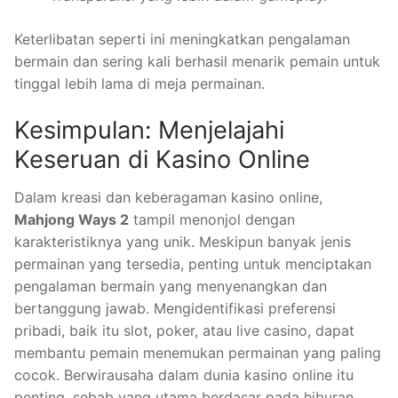
Keterlibatan seperti ini meningkatkan pengalaman
bermain dan sering kali berhasil menarik pemain untuk
tinggal lebih lama di meja permainan.
Kesimpulan: Menjelajahi
Keseruan di Kasino Online
Dalam kreasi dan keberagaman kasino online,
Mahjong Ways 2
tampil menonjol dengan
karakteristiknya yang unik. Meskipun banyak jenis
permainan yang tersedia, penting untuk menciptakan
pengalaman bermain yang menyenangkan dan
bertanggung jawab. Mengidentifikasi preferensi
pribadi, baik itu slot, poker, atau live casino, dapat
membantu pemain menemukan permainan yang paling
cocok. Berwirausaha dalam dunia kasino online itu
penting, sebab yang utama berdasar pada hiburan,