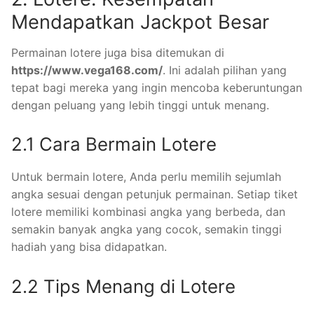
Mendapatkan Jackpot Besar
Permainan lotere juga bisa ditemukan di
https://www.vega168.com/
. Ini adalah pilihan yang
tepat bagi mereka yang ingin mencoba keberuntungan
dengan peluang yang lebih tinggi untuk menang.
2.1 Cara Bermain Lotere
Untuk bermain lotere, Anda perlu memilih sejumlah
angka sesuai dengan petunjuk permainan. Setiap tiket
lotere memiliki kombinasi angka yang berbeda, dan
semakin banyak angka yang cocok, semakin tinggi
hadiah yang bisa didapatkan.
2.2 Tips Menang di Lotere