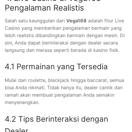
Pengalaman Realistis
Salah satu keunggulan dari
Vega168
adalah fitur Live
Casino yang memberikan pengalaman bermain yang
lebih realistis dibandingkan bermain dengan mesin. Di
sini, Anda dapat berinteraksi dengan dealer secara
langsung dan merasa seperti berada di kasino fisik.
4.1 Permainan yang Tersedia
Mulai dari roulette, blackjack hingga baccarat, semua
bisa Anda nikmati. Tidak hanya itu, dealer cantik dan
ramah akan membuat pengalaman Anda semakin
menyenangkan.
4.2 Tips Berinteraksi dengan
Dealer