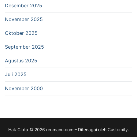
Desember 2025
November 2025
Oktober 2025
September 2025
Agustus 2025
Juli 2025
November 2000
Hak Cipta © 2026 renmanu.com – Ditenagai oleh
Customify
.