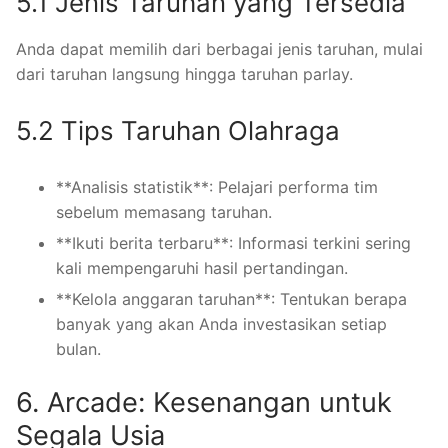
5.1 Jenis Taruhan yang Tersedia
Anda dapat memilih dari berbagai jenis taruhan, mulai
dari taruhan langsung hingga taruhan parlay.
5.2 Tips Taruhan Olahraga
**Analisis statistik**: Pelajari performa tim
sebelum memasang taruhan.
**Ikuti berita terbaru**: Informasi terkini sering
kali mempengaruhi hasil pertandingan.
**Kelola anggaran taruhan**: Tentukan berapa
banyak yang akan Anda investasikan setiap
bulan.
6. Arcade: Kesenangan untuk
Segala Usia