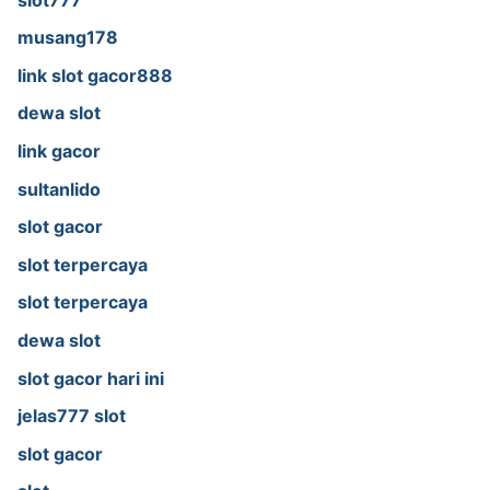
musang178
link slot gacor888
dewa slot
link gacor
sultanlido
slot gacor
slot terpercaya
slot terpercaya
dewa slot
slot gacor hari ini
jelas777 slot
slot gacor