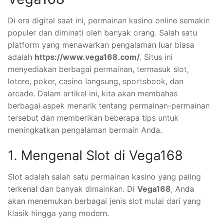
Di era digital saat ini, permainan kasino online semakin
populer dan diminati oleh banyak orang. Salah satu
platform yang menawarkan pengalaman luar biasa
adalah
https://www.vega168.com/
. Situs ini
menyediakan berbagai permainan, termasuk slot,
lotere, poker, casino langsung, sportsbook, dan
arcade. Dalam artikel ini, kita akan membahas
berbagai aspek menarik tentang permainan-permainan
tersebut dan memberikan beberapa tips untuk
meningkatkan pengalaman bermain Anda.
1. Mengenal Slot di Vega168
Slot adalah salah satu permainan kasino yang paling
terkenal dan banyak dimainkan. Di
Vega168
, Anda
akan menemukan berbagai jenis slot mulai dari yang
klasik hingga yang modern.