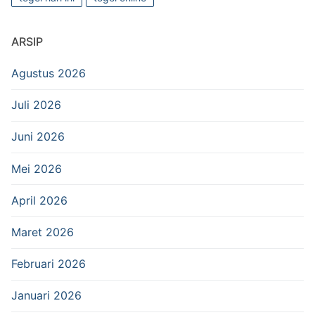
ARSIP
Agustus 2026
Juli 2026
Juni 2026
Mei 2026
April 2026
Maret 2026
Februari 2026
Januari 2026