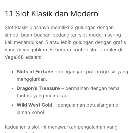
1.1 Slot Klasik dan Modern
Slot klasik biasanya memiliki 3 gulungan dengan
simbol buah-buahan, sedangkan slot modern sering
kali menampilkan 5 atau lebih gulungan dengan grafis
yang menakjubkan. Beberapa contoh slot populer di
Vega168 adalah:
Slots of Fortune
– dengan jackpot progresif yang
menggiurkan.
Dragon’s Treasure
– permainan dengan tema
fantasi yang memukau.
Wild West Gold
– pengalaman petualangan di
jaman koboi.
Kedua jenis slot ini menawarkan pengalaman yang