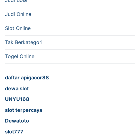
Judi Online
Slot Online
Tak Berkategori
Togel Online
daftar apigacor88
dewa slot
UNYU168
slot terpercaya
Dewatoto
slot777