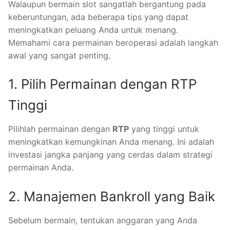
Walaupun bermain slot sangatlah bergantung pada
keberuntungan, ada beberapa tips yang dapat
meningkatkan peluang Anda untuk menang.
Memahami cara permainan beroperasi adalah langkah
awal yang sangat penting.
1. Pilih Permainan dengan RTP
Tinggi
Pilihlah permainan dengan
RTP
yang tinggi untuk
meningkatkan kemungkinan Anda menang. Ini adalah
investasi jangka panjang yang cerdas dalam strategi
permainan Anda.
2. Manajemen Bankroll yang Baik
Sebelum bermain, tentukan anggaran yang Anda