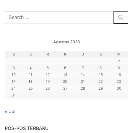
Cari:
Agustus 2026
S
S
R
K
J
S
M
1
2
3
4
5
6
7
8
9
10
11
12
13
14
15
16
17
18
19
20
21
22
23
24
25
26
27
28
29
30
31
« Jul
POS-POS TERBARU