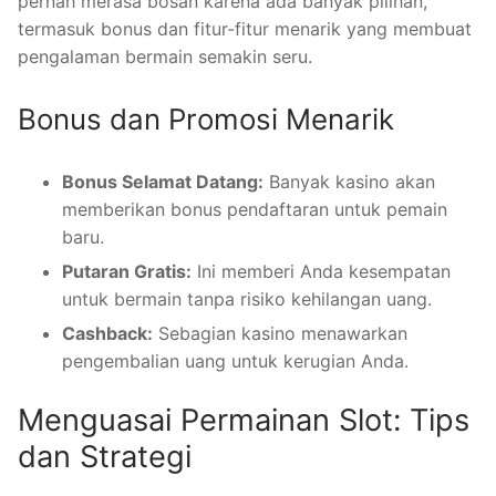
pernah merasa bosan karena ada banyak pilihan,
termasuk bonus dan fitur-fitur menarik yang membuat
pengalaman bermain semakin seru.
Bonus dan Promosi Menarik
Bonus Selamat Datang:
Banyak kasino akan
memberikan bonus pendaftaran untuk pemain
baru.
Putaran Gratis:
Ini memberi Anda kesempatan
untuk bermain tanpa risiko kehilangan uang.
Cashback:
Sebagian kasino menawarkan
pengembalian uang untuk kerugian Anda.
Menguasai Permainan Slot: Tips
dan Strategi