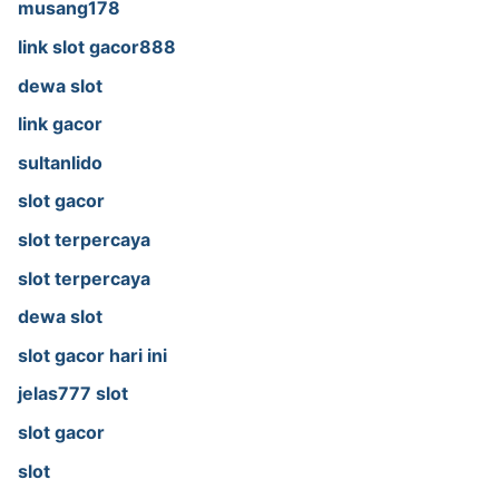
musang178
link slot gacor888
dewa slot
link gacor
sultanlido
slot gacor
slot terpercaya
slot terpercaya
dewa slot
slot gacor hari ini
jelas777 slot
slot gacor
slot