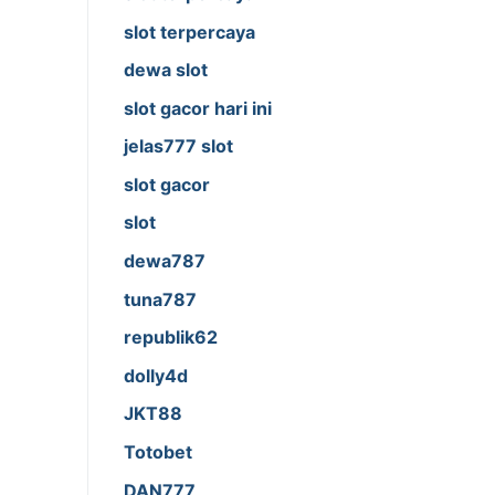
slot terpercaya
dewa slot
slot gacor hari ini
jelas777 slot
slot gacor
slot
dewa787
tuna787
republik62
dolly4d
JKT88
Totobet
DAN777