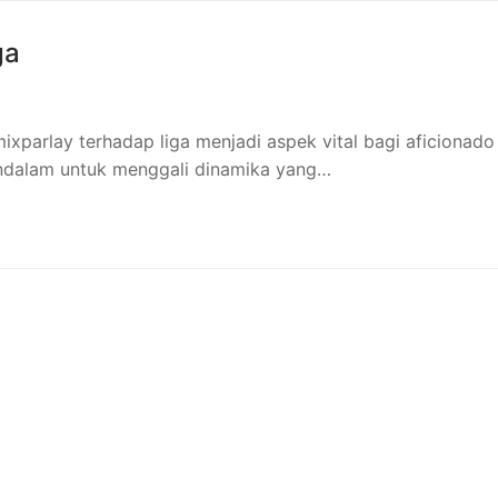
ga
ixparlay terhadap liga menjadi aspek vital bagi aficionado
mendalam untuk menggali dinamika yang…