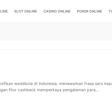
NLINE
SLOT ONLINE
CASINO ONLINE
POKER ONLINE
T
ignifikan wedebola di Indonesia, menawarkan frasa seru ke
engan fitur cashback memperkaya pengalaman para…