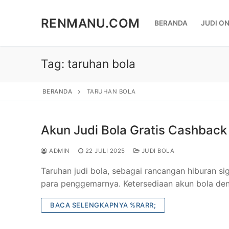
Lompat
ke
RENMANU.COM
BERANDA
JUDI O
konten
Tag:
taruhan bola
BERANDA
TARUHAN BOLA
Akun Judi Bola Gratis Cashback
ADMIN
22 JULI 2025
JUDI BOLA
Taruhan judi bola, sebagai rancangan hiburan s
para penggemarnya. Ketersediaan akun bola d
BACA SELENGKAPNYA %RARR;