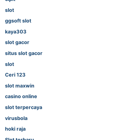
slot
ggsoft slot
kaya303
slot gacor
situs slot gacor
slot
Ceri 123
slot maxwin
casino online
slot terpercaya
virusbola
hoki raja
Slot terbaru