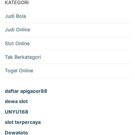
KATEGORI
Judi Bola
Judi Online
Slot Online
Tak Berkategori
Togel Online
daftar apigacor88
dewa slot
UNYU168
slot terpercaya
Dewatoto