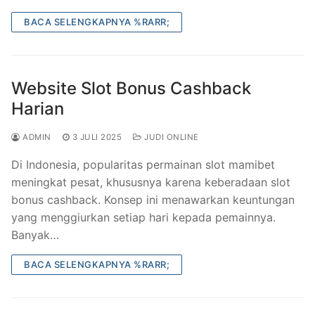
BACA SELENGKAPNYA %RARR;
Website Slot Bonus Cashback
Harian
ADMIN
3 JULI 2025
JUDI ONLINE
Di Indonesia, popularitas permainan slot mamibet
meningkat pesat, khususnya karena keberadaan slot
bonus cashback. Konsep ini menawarkan keuntungan
yang menggiurkan setiap hari kepada pemainnya.
Banyak…
BACA SELENGKAPNYA %RARR;