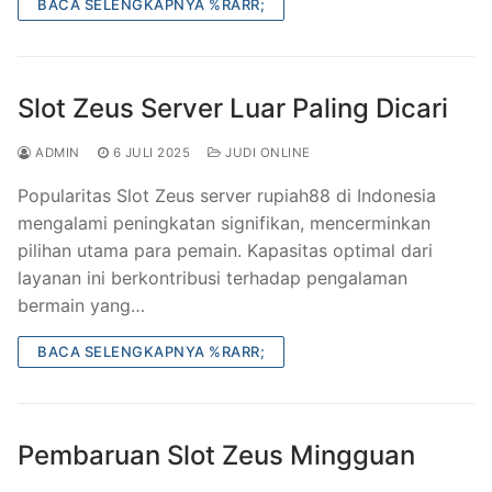
BACA SELENGKAPNYA %RARR;
Slot Zeus Server Luar Paling Dicari
ADMIN
6 JULI 2025
JUDI ONLINE
Popularitas Slot Zeus server rupiah88 di Indonesia
mengalami peningkatan signifikan, mencerminkan
pilihan utama para pemain. Kapasitas optimal dari
layanan ini berkontribusi terhadap pengalaman
bermain yang…
BACA SELENGKAPNYA %RARR;
Pembaruan Slot Zeus Mingguan