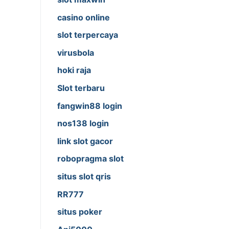
casino online
slot terpercaya
virusbola
hoki raja
Slot terbaru
fangwin88 login
nos138 login
link slot gacor
robopragma slot
situs slot qris
RR777
situs poker