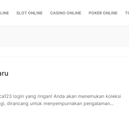
NLINE
SLOT ONLINE
CASINO ONLINE
POKER ONLINE
T
aru
kaca123 login yang ringan! Anda akan menemukan koleksi
ggi, dirancang untuk menyempurnakan pengalaman…