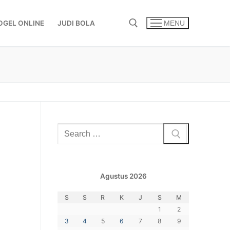
OGEL ONLINE
JUDI BOLA
MENU
Cari:
Cari:
Agustus 2026
S
S
R
K
J
S
M
1
2
3
4
5
6
7
8
9