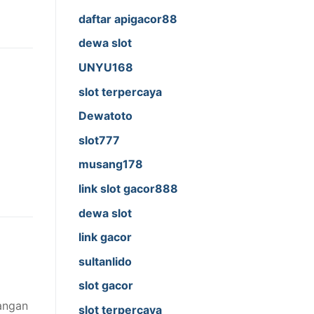
daftar apigacor88
dewa slot
UNYU168
slot terpercaya
Dewatoto
slot777
musang178
link slot gacor888
dewa slot
link gacor
sultanlido
slot gacor
angan
slot terpercaya