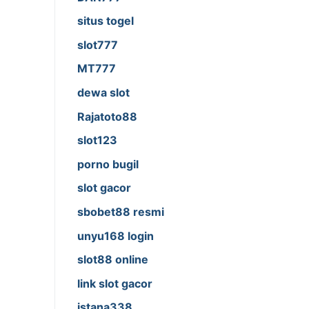
situs togel
slot777
MT777
dewa slot
Rajatoto88
slot123
porno bugil
slot gacor
sbobet88 resmi
unyu168 login
slot88 online
link slot gacor
istana338