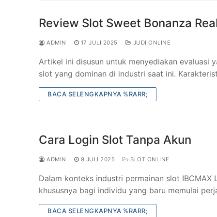
Review Slot Sweet Bonanza Real
ADMIN
17 JULI 2025
JUDI ONLINE
Artikel ini disusun untuk menyediakan evaluas
slot yang dominan di industri saat ini. Karakte
BACA SELENGKAPNYA %RARR;
Cara Login Slot Tanpa Akun
ADMIN
9 JULI 2025
SLOT ONLINE
Dalam konteks industri permainan slot IBCMAX LO
khususnya bagi individu yang baru memulai pe
BACA SELENGKAPNYA %RARR;