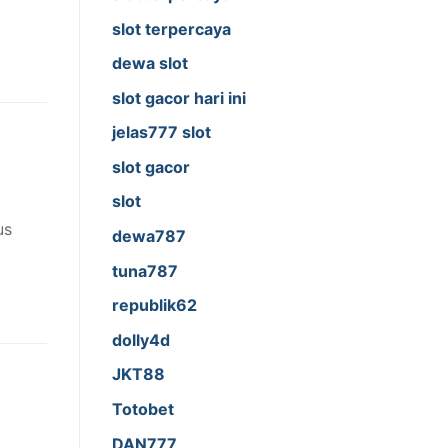
slot terpercaya
dewa slot
slot gacor hari ini
jelas777 slot
slot gacor
slot
us
dewa787
tuna787
republik62
dolly4d
JKT88
Totobet
DAN777