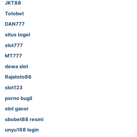
JKT88
Totobet
DAN777
situs togel
slot777
MT777
dewa slot
Rajatoto88
slot123
porno bugil
slot gacor
sbobet88 resmi
unyu168 login