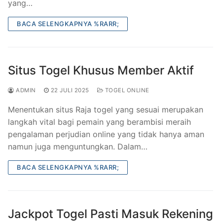
yang…
BACA SELENGKAPNYA %RARR;
Situs Togel Khusus Member Aktif
ADMIN
22 JULI 2025
TOGEL ONLINE
Menentukan situs Raja togel yang sesuai merupakan
langkah vital bagi pemain yang berambisi meraih
pengalaman perjudian online yang tidak hanya aman
namun juga menguntungkan. Dalam…
BACA SELENGKAPNYA %RARR;
Jackpot Togel Pasti Masuk Rekening