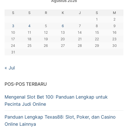
Agustus 2026
S
S
R
K
J
S
M
1
2
3
4
5
6
7
8
9
10
11
12
13
14
15
16
17
18
19
20
21
22
23
24
25
26
27
28
29
30
31
« Jul
POS-POS TERBARU
Mengenal Slot Bet 100: Panduan Lengkap untuk
Pecinta Judi Online
Panduan Lengkap Texas88: Slot, Poker, dan Casino
Online Lainnya