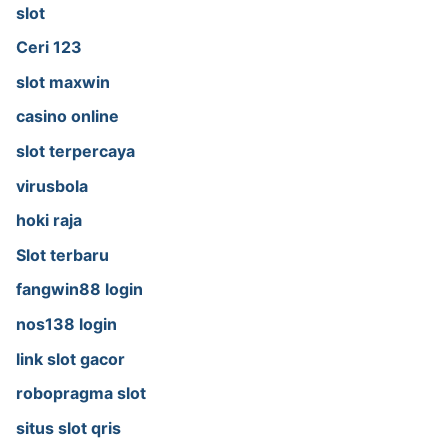
slot
Ceri 123
slot maxwin
casino online
slot terpercaya
virusbola
hoki raja
Slot terbaru
fangwin88 login
nos138 login
link slot gacor
robopragma slot
situs slot qris