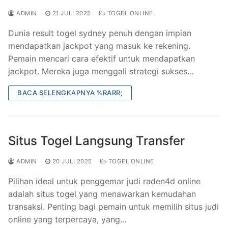
ADMIN
21 JULI 2025
TOGEL ONLINE
Dunia result togel sydney penuh dengan impian
mendapatkan jackpot yang masuk ke rekening.
Pemain mencari cara efektif untuk mendapatkan
jackpot. Mereka juga menggali strategi sukses…
BACA SELENGKAPNYA %RARR;
Situs Togel Langsung Transfer
ADMIN
20 JULI 2025
TOGEL ONLINE
Pilihan ideal untuk penggemar judi raden4d online
adalah situs togel yang menawarkan kemudahan
transaksi. Penting bagi pemain untuk memilih situs judi
online yang terpercaya, yang…