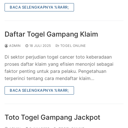
BACA SELENGKAPNYA %RARR;
Daftar Togel Gampang Klaim
ADMIN
18 JULI 2025
TOGEL ONLINE
Di sektor perjudian togel cancer toto keberadaan
proses daftar klaim yang efisien menonjol sebagai
faktor penting untuk para pelaku. Pengetahuan
terperinci tentang cara mendaftar klaim…
BACA SELENGKAPNYA %RARR;
Toto Togel Gampang Jackpot