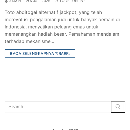
ADMIN
5 JULI 2025
TOGEL ONLINE
Toto abditogel alternatif jackpot, yang telah
merevolusi pengalaman judi untuk banyak pemain di
Indonesia, menyajikan peluang emas untuk
memenangkan hadiah besar. Pemahaman mendalam
terhadap mekanisme…
BACA SELENGKAPNYA %RARR;
Cari: