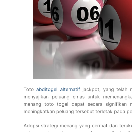
Toto
abditogel alternatif
jackpot, yang telah 
menyajikan peluang emas untuk memenangk
menang toto togel dapat secara signifikan m
meningkatkan peluang tersebut terletak pada pe
Adopsi strategi menang yang cermat dan teruk