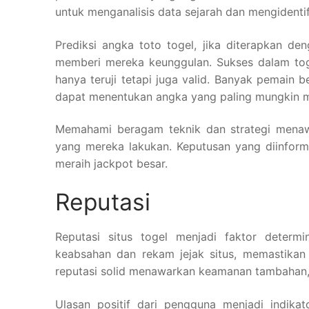
untuk menganalisis data sejarah dan mengidenti
Prediksi angka toto togel, jika diterapkan d
memberi mereka keunggulan. Sukses dalam toge
hanya teruji tetapi juga valid. Banyak pemain
dapat menentukan angka yang paling mungkin
Memahami beragam teknik dan strategi menaw
yang mereka lakukan. Keputusan yang diinform
meraih jackpot besar.
Reputasi
Reputasi situs togel menjadi faktor determ
keabsahan dan rekam jejak situs, memastikan 
reputasi solid menawarkan keamanan tambahan, 
Ulasan positif dari pengguna menjadi indikato