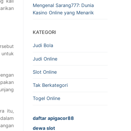
g kali
Mengenal Sarang777: Dunia
arikan
Kasino Online yang Menarik
KATEGORI
Judi Bola
rsebut
 untuk
Judi Online
Slot Online
Dengan
upakan
Tak Berkategori
unjang
Togel Online
a itu,
ndalam
daftar apigacor88
nangan
dewa slot