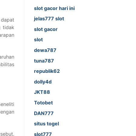
slot gacor hari ini
jelas777 slot
 dapat
 tidak
slot gacor
arapan
slot
dewa787
aruhan
tuna787
ilitas
republik62
dolly4d
JKT88
Totobet
neliti
dengan
DAN777
situs togel
sebut,
slot777