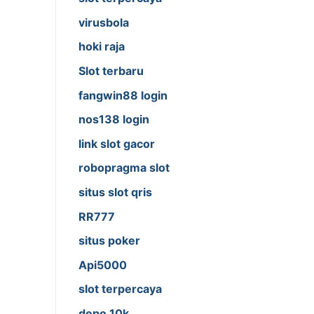
virusbola
hoki raja
Slot terbaru
fangwin88 login
nos138 login
link slot gacor
robopragma slot
situs slot qris
RR777
situs poker
Api5000
slot terpercaya
depo 10k