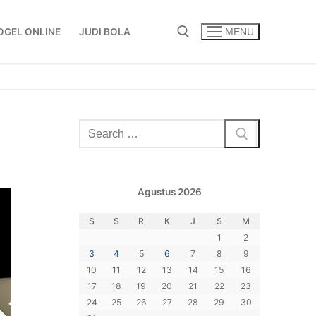
OGEL ONLINE
JUDI BOLA
MENU
Cari:
Cari:
Agustus 2026
S
S
R
K
J
S
M
1
2
3
4
5
6
7
8
9
10
11
12
13
14
15
16
17
18
19
20
21
22
23
24
25
26
27
28
29
30