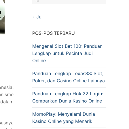
31
« Jul
POS-POS TERBARU
Mengenal Slot Bet 100: Panduan
Lengkap untuk Pecinta Judi
Online
Panduan Lengkap Texas88: Slot,
Poker, dan Casino Online Lainnya
nesia,
Panduan Lengkap Hoki22 Login:
anisme
Gemparkan Dunia Kasino Online
 dalam
MomoPlay: Menyelami Dunia
Kasino Online yang Menarik
susnya