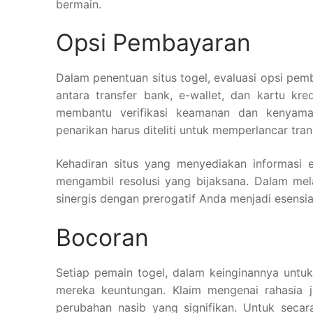
bermain.
Opsi Pembayaran
Dalam penentuan situs togel, evaluasi opsi pe
antara transfer bank, e-wallet, dan kartu kr
membantu verifikasi keamanan dan kenyama
penarikan harus diteliti untuk memperlancar tran
Kehadiran situs yang menyediakan informasi
mengambil resolusi yang bijaksana. Dalam me
sinergis dengan prerogatif Anda menjadi esensia
Bocoran
Setiap pemain togel, dalam keinginannya unt
mereka keuntungan. Klaim mengenai rahasia j
perubahan nasib yang signifikan. Untuk secar