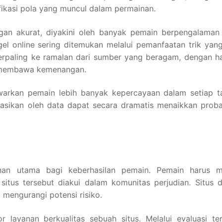
fikasi pola yang muncul dalam permainan.
engan akurat, diyakini oleh banyak pemain berpengalaman
l online sering ditemukan melalui pemanfaatan trik yang
 berpaling ke ramalan dari sumber yang beragam, dengan h
 membawa kemenangan.
arkan pemain lebih banyak kepercayaan dalam setiap t
asikan oleh data dapat secara dramatis menaikkan probab
inan utama bagi keberhasilan pemain. Pemain harus me
situs tersebut diakui dalam komunitas perjudian. Situs 
mengurangi potensi risiko.
r layanan berkualitas sebuah situs. Melalui evaluasi ter