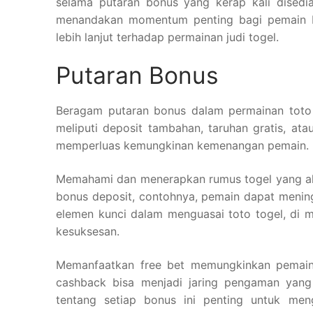
selama putaran bonus yang kerap kali disedi
menandakan momentum penting bagi pemain ba
lebih lanjut terhadap permainan judi togel.
Putaran Bonus
Beragam putaran bonus dalam permainan toto
meliputi deposit tambahan, taruhan gratis, at
memperluas kemungkinan kemenangan pemain.
Memahami dan menerapkan rumus togel yang ak
bonus deposit, contohnya, pemain dapat menin
elemen kunci dalam menguasai toto togel, di
kesuksesan.
Memanfaatkan free bet memungkinkan pemain u
cashback bisa menjadi jaring pengaman yan
tentang setiap bonus ini penting untuk me