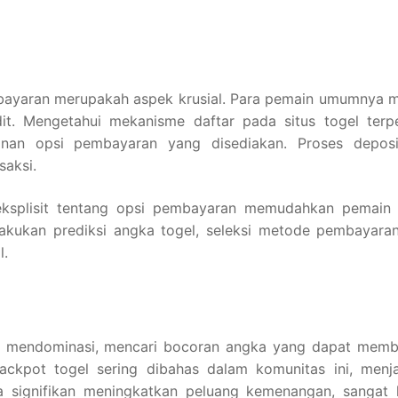
mbayaran merupakah aspek krusial. Para pemain umumnya m
edit. Mengetahui mekanisme daftar pada situs togel terp
nan opsi pembayaran yang disediakan. Proses depos
saksi.
 eksplisit tentang opsi pembayaran memudahkan pemain
lakukan prediksi angka togel, seleksi metode pembayara
l.
uk mendominasi, mencari bocoran angka yang dapat memb
ackpot togel sering dibahas dalam komunitas ini, menja
a signifikan meningkatkan peluang kemenangan, sangat k