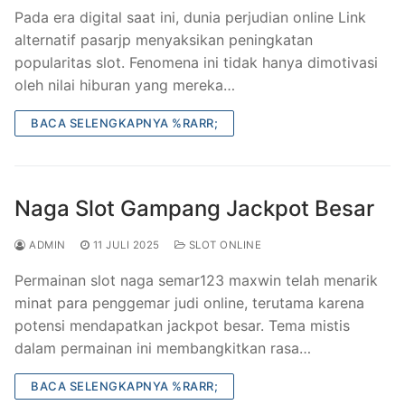
Pada era digital saat ini, dunia perjudian online Link
alternatif pasarjp menyaksikan peningkatan
popularitas slot. Fenomena ini tidak hanya dimotivasi
oleh nilai hiburan yang mereka…
BACA SELENGKAPNYA %RARR;
Naga Slot Gampang Jackpot Besar
ADMIN
11 JULI 2025
SLOT ONLINE
Permainan slot naga semar123 maxwin telah menarik
minat para penggemar judi online, terutama karena
potensi mendapatkan jackpot besar. Tema mistis
dalam permainan ini membangkitkan rasa…
BACA SELENGKAPNYA %RARR;