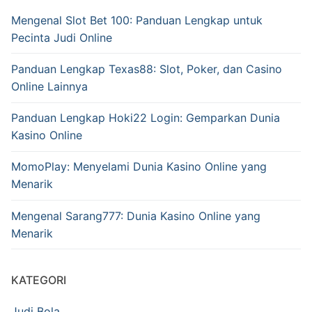
Mengenal Slot Bet 100: Panduan Lengkap untuk
Pecinta Judi Online
Panduan Lengkap Texas88: Slot, Poker, dan Casino
Online Lainnya
Panduan Lengkap Hoki22 Login: Gemparkan Dunia
Kasino Online
MomoPlay: Menyelami Dunia Kasino Online yang
Menarik
Mengenal Sarang777: Dunia Kasino Online yang
Menarik
KATEGORI
Judi Bola