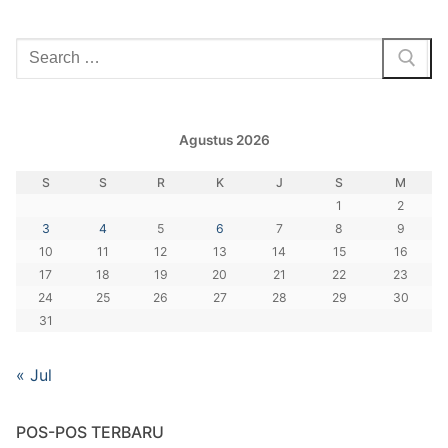
Cari:
Agustus 2026
S
S
R
K
J
S
M
1
2
3
4
5
6
7
8
9
10
11
12
13
14
15
16
17
18
19
20
21
22
23
24
25
26
27
28
29
30
31
« Jul
POS-POS TERBARU