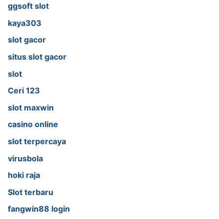
ggsoft slot
kaya303
slot gacor
situs slot gacor
slot
Ceri 123
slot maxwin
casino online
slot terpercaya
virusbola
hoki raja
Slot terbaru
fangwin88 login