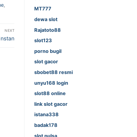
ne
,
MT777
dewa slot
Rajatoto88
NEXT
Instan
slot123
porno bugil
slot gacor
sbobet88 resmi
unyu168 login
slot88 online
link slot gacor
istana338
badak178
slot pulsa