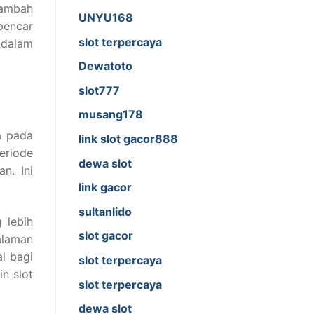
nambah
UNYU168
pencar
slot terpercaya
 dalam
Dewatoto
slot777
musang178
a pada
link slot gacor888
eriode
dewa slot
n. Ini
link gacor
sultanlido
 lebih
slot gacor
alaman
l bagi
slot terpercaya
n slot
slot terpercaya
dewa slot