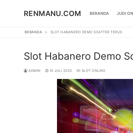
Lompat
ke
RENMANU.COM
BERANDA
JUDI O
konten
BERANDA
SLOT HABANERO DEMO SCATTER TERUS
Slot Habanero Demo Sc
ADMIN
10 JULI 2025
SLOT ONLINE