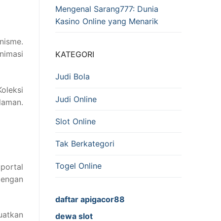
Mengenal Sarang777: Dunia
Kasino Online yang Menarik
nisme.
animasi
KATEGORI
Judi Bola
oleksi
Judi Online
laman.
Slot Online
Tak Berkategori
Togel Online
 portal
engan
daftar apigacor88
uatkan
dewa slot