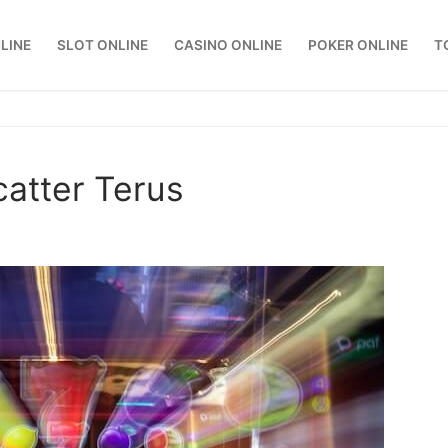
NLINE
SLOT ONLINE
CASINO ONLINE
POKER ONLINE
T
atter Terus