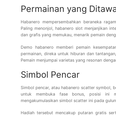
Permainan yang Ditaw
Habanero mempersembahkan beraneka ragam slo
Paling menonjol, habanero slot menjanjikan inte
dan grafis yang memukau, menarik pemain dengan
Demo habanero memberi pemain kesempatan m
permainan, direka untuk hiburan dan tantanga
Pemain menjumpai varietas yang resonan dengan 
Simbol Pencar
Simbol pencar, atau habanero scatter symbol, be
untuk membuka fase bonus, posisi ini m
mengakumulasikan simbol scatter ini pada gulu
Hadiah tersebut mencakup putaran gratis sert