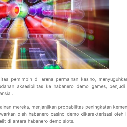
titas pemimpin di arena permainan kasino, menyuguhka
dahan aksesibilitas ke habanero demo games, penjudi
ansial.
ermainan mereka, menjanjikan probabilitas peningkatan kem
warkan oleh habanero casino demo dikarakterisasi oleh i
lit di antara habanero demo slots.