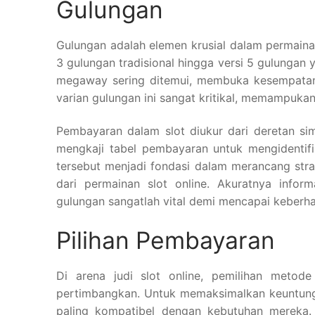
Gulungan
Gulungan adalah elemen krusial dalam permainan
3 gulungan tradisional hingga versi 5 gulungan 
megaway sering ditemui, membuka kesempatan
varian gulungan ini sangat kritikal, memampuka
Pembayaran dalam slot diukur dari deretan si
mengkaji tabel pembayaran untuk mengidentif
tersebut menjadi fondasi dalam merancang stra
dari permainan slot online. Akuratnya inf
gulungan sangatlah vital demi mencapai keberha
Pilihan Pembayaran
Di arena judi slot online, pemilihan metod
pertimbangkan. Untuk memaksimalkan keuntung
paling kompatibel dengan kebutuhan mereka. Di