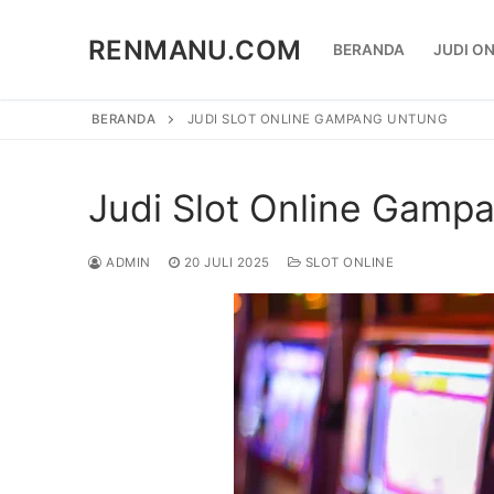
Lompat
ke
RENMANU.COM
BERANDA
JUDI O
konten
BERANDA
JUDI SLOT ONLINE GAMPANG UNTUNG
Judi Slot Online Gamp
ADMIN
20 JULI 2025
SLOT ONLINE