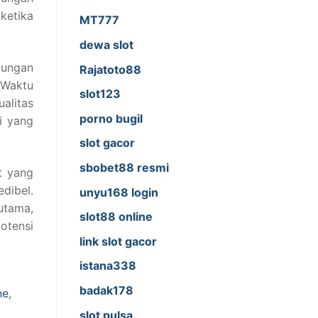
ketika
MT777
dewa slot
bungan
Rajatoto88
 Waktu
slot123
alitas
porno bugil
i yang
slot gacor
sbobet88 resmi
t yang
dibel.
unyu168 login
utama,
slot88 online
otensi
link slot gacor
istana338
badak178
ne
,
slot pulsa