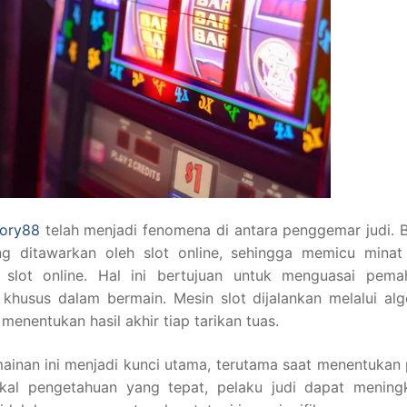
tory88
telah menjadi fenomena di antara penggemar judi. 
ang ditawarkan oleh slot online, sehingga memicu minat
 slot online. Hal ini bertujuan untuk menguasai pem
husus dalam bermain. Mesin slot dijalankan melalui alg
menentukan hasil akhir tiap tarikan tuas.
inan ini menjadi kunci utama, terutama saat menentukan p
kal pengetahuan yang tepat, pelaku judi dapat mening