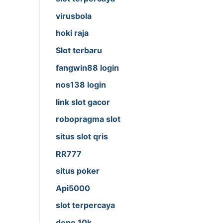
virusbola
hoki raja
Slot terbaru
fangwin88 login
nos138 login
link slot gacor
robopragma slot
situs slot qris
RR777
situs poker
Api5000
slot terpercaya
depo 10k