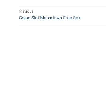
Navigasi
PREVIOUS
Previous
pos
Game Slot Mahasiswa Free Spin
post: