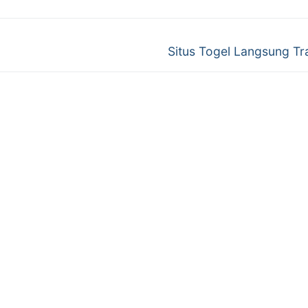
Next
Situs Togel Langsung Tr
post: