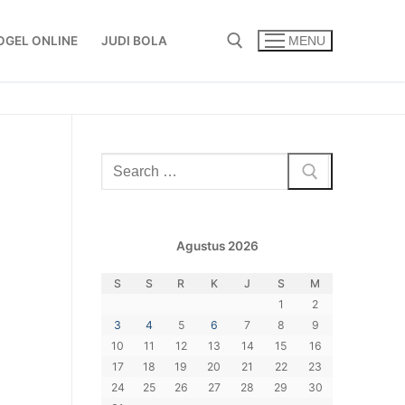
OGEL ONLINE
JUDI BOLA
MENU
Cari:
Cari:
Agustus 2026
S
S
R
K
J
S
M
1
2
3
4
5
6
7
8
9
10
11
12
13
14
15
16
17
18
19
20
21
22
23
24
25
26
27
28
29
30