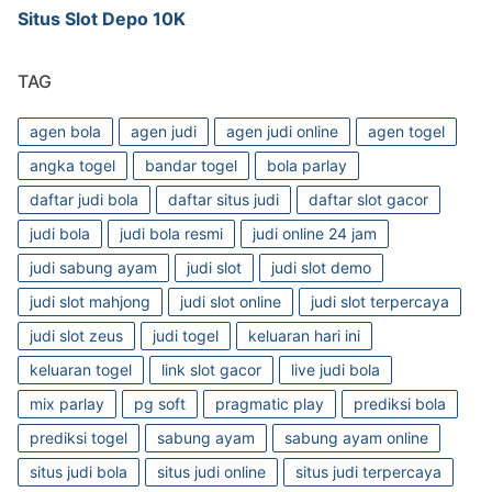
Situs Slot Depo 10K
TAG
agen bola
agen judi
agen judi online
agen togel
angka togel
bandar togel
bola parlay
daftar judi bola
daftar situs judi
daftar slot gacor
judi bola
judi bola resmi
judi online 24 jam
judi sabung ayam
judi slot
judi slot demo
judi slot mahjong
judi slot online
judi slot terpercaya
judi slot zeus
judi togel
keluaran hari ini
keluaran togel
link slot gacor
live judi bola
mix parlay
pg soft
pragmatic play
prediksi bola
prediksi togel
sabung ayam
sabung ayam online
situs judi bola
situs judi online
situs judi terpercaya