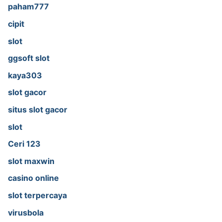
paham777
cipit
slot
ggsoft slot
kaya303
slot gacor
situs slot gacor
slot
Ceri 123
slot maxwin
casino online
slot terpercaya
virusbola