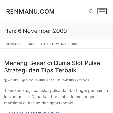
Lompat
ke
RENMANU.COM
konten
Hari:
6 November 2000
Cari:
BERANDA
ARSIP UNTUK 6 NOVEMBER 2000
Menang Besar di Dunia Slot Pulsa:
Strategi dan Tips Terbaik
ADMIN
6 NOVEMBER 2000
TAK BERKATEGORI
Temukan keajaiban slot pulsa dan berbagai permainan
kasino online. Dapatkan tips untuk kemenangan
maksimal di kasino dan sportsbook!