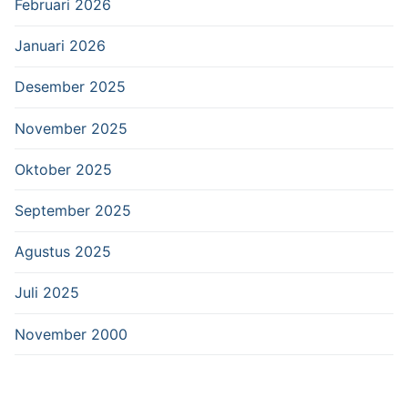
Februari 2026
Januari 2026
Desember 2025
November 2025
Oktober 2025
September 2025
Agustus 2025
Juli 2025
November 2000