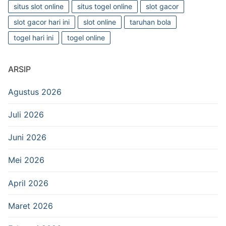
situs slot online
situs togel online
slot gacor
slot gacor hari ini
slot online
taruhan bola
togel hari ini
togel online
ARSIP
Agustus 2026
Juli 2026
Juni 2026
Mei 2026
April 2026
Maret 2026