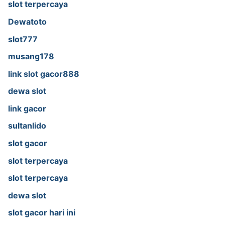
slot terpercaya
Dewatoto
slot777
musang178
link slot gacor888
dewa slot
link gacor
sultanlido
slot gacor
slot terpercaya
slot terpercaya
dewa slot
slot gacor hari ini