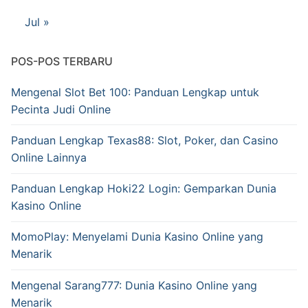
Jul »
POS-POS TERBARU
Mengenal Slot Bet 100: Panduan Lengkap untuk
Pecinta Judi Online
Panduan Lengkap Texas88: Slot, Poker, dan Casino
Online Lainnya
Panduan Lengkap Hoki22 Login: Gemparkan Dunia
Kasino Online
MomoPlay: Menyelami Dunia Kasino Online yang
Menarik
Mengenal Sarang777: Dunia Kasino Online yang
Menarik