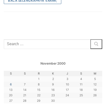
BACA SELENGKAPNYA %RARR;
Cari:
November 2000
S
S
R
K
J
S
M
1
2
3
4
5
6
7
8
9
10
11
12
13
14
15
16
17
18
19
20
21
22
23
24
25
26
27
28
29
30