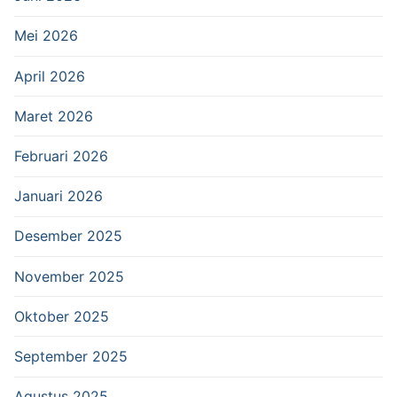
Mei 2026
April 2026
Maret 2026
Februari 2026
Januari 2026
Desember 2025
November 2025
Oktober 2025
September 2025
Agustus 2025