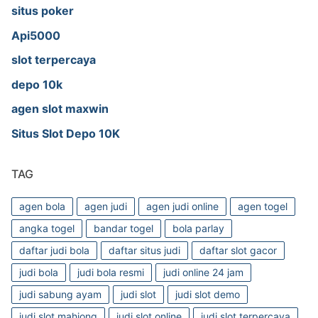
situs poker
Api5000
slot terpercaya
depo 10k
agen slot maxwin
Situs Slot Depo 10K
TAG
agen bola
agen judi
agen judi online
agen togel
angka togel
bandar togel
bola parlay
daftar judi bola
daftar situs judi
daftar slot gacor
judi bola
judi bola resmi
judi online 24 jam
judi sabung ayam
judi slot
judi slot demo
judi slot mahjong
judi slot online
judi slot terpercaya