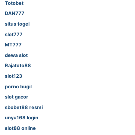
Totobet
DAN777
situs togel
slot777
MT777
dewa slot
Rajatoto88
slot123
porno bugil
slot gacor
sbobet88 resmi
unyu168 login
slot88 online