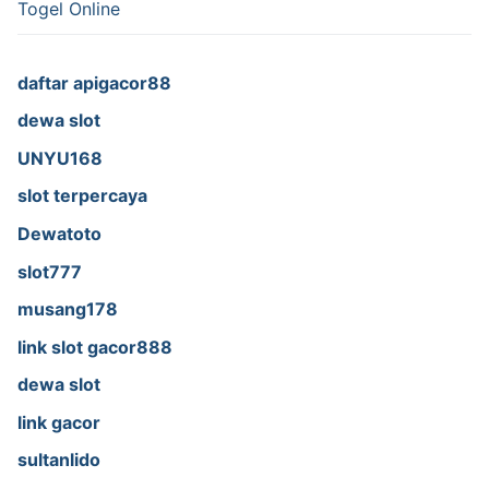
Togel Online
daftar apigacor88
dewa slot
UNYU168
slot terpercaya
Dewatoto
slot777
musang178
link slot gacor888
dewa slot
link gacor
sultanlido