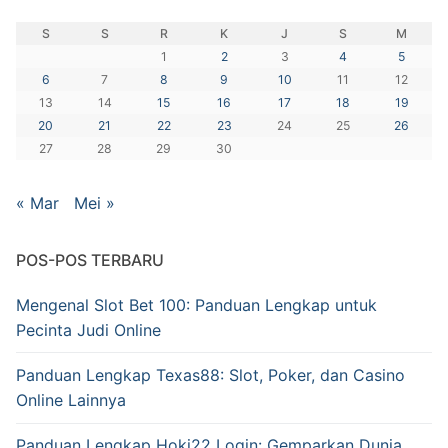
S
S
R
K
J
S
M
1
2
3
4
5
6
7
8
9
10
11
12
13
14
15
16
17
18
19
20
21
22
23
24
25
26
27
28
29
30
« Mar
Mei »
POS-POS TERBARU
Mengenal Slot Bet 100: Panduan Lengkap untuk
Pecinta Judi Online
Panduan Lengkap Texas88: Slot, Poker, dan Casino
Online Lainnya
Panduan Lengkap Hoki22 Login: Gemparkan Dunia