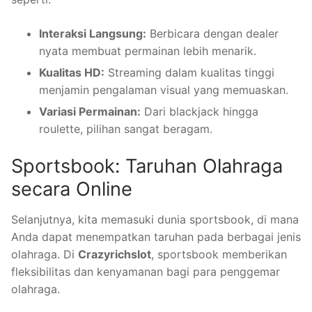
Interaksi Langsung:
Berbicara dengan dealer
nyata membuat permainan lebih menarik.
Kualitas HD:
Streaming dalam kualitas tinggi
menjamin pengalaman visual yang memuaskan.
Variasi Permainan:
Dari blackjack hingga
roulette, pilihan sangat beragam.
Sportsbook: Taruhan Olahraga
secara Online
Selanjutnya, kita memasuki dunia sportsbook, di mana
Anda dapat menempatkan taruhan pada berbagai jenis
olahraga. Di
Crazyrichslot
, sportsbook memberikan
fleksibilitas dan kenyamanan bagi para penggemar
olahraga.