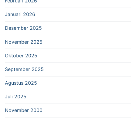
Februari 2026
Januari 2026
Desember 2025
November 2025
Oktober 2025
September 2025
Agustus 2025
Juli 2025
November 2000