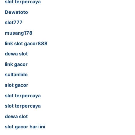
slot terpercaya
Dewatoto
slot777
musang178
link slot gacor888
dewa slot
link gacor
sultanlido
slot gacor
slot terpercaya
slot terpercaya
dewa slot
slot gacor hari ini