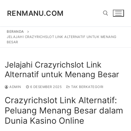
Lompat
ke
RENMANU.COM
konten
BERANDA
Cari:
JELAJAHI CRAZYRICHSLOT LINK ALTERNATIF UNTUK MENANG
BESAR
Jelajahi Crazyrichslot Link
Alternatif untuk Menang Besar
ADMIN
6 DESEMBER 2025
TAK BERKATEGORI
Crazyrichslot Link Alternatif:
Peluang Menang Besar dalam
Dunia Kasino Online