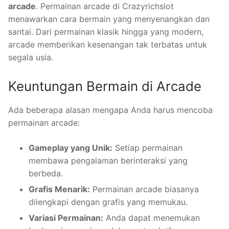
arcade
. Permainan arcade di Crazyrichslot
menawarkan cara bermain yang menyenangkan dan
santai. Dari permainan klasik hingga yang modern,
arcade memberikan kesenangan tak terbatas untuk
segala usia.
Keuntungan Bermain di Arcade
Ada beberapa alasan mengapa Anda harus mencoba
permainan arcade:
Gameplay yang Unik:
Setiap permainan
membawa pengalaman berinteraksi yang
berbeda.
Grafis Menarik:
Permainan arcade biasanya
dilengkapi dengan grafis yang memukau.
Variasi Permainan:
Anda dapat menemukan