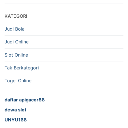
KATEGORI
Judi Bola
Judi Online
Slot Online
Tak Berkategori
Togel Online
daftar apigacor88
dewa slot
UNYU168