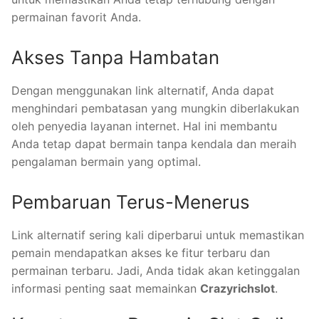
permainan favorit Anda.
Akses Tanpa Hambatan
Dengan menggunakan link alternatif, Anda dapat
menghindari pembatasan yang mungkin diberlakukan
oleh penyedia layanan internet. Hal ini membantu
Anda tetap dapat bermain tanpa kendala dan meraih
pengalaman bermain yang optimal.
Pembaruan Terus-Menerus
Link alternatif sering kali diperbarui untuk memastikan
pemain mendapatkan akses ke fitur terbaru dan
permainan terbaru. Jadi, Anda tidak akan ketinggalan
informasi penting saat memainkan
Crazyrichslot
.