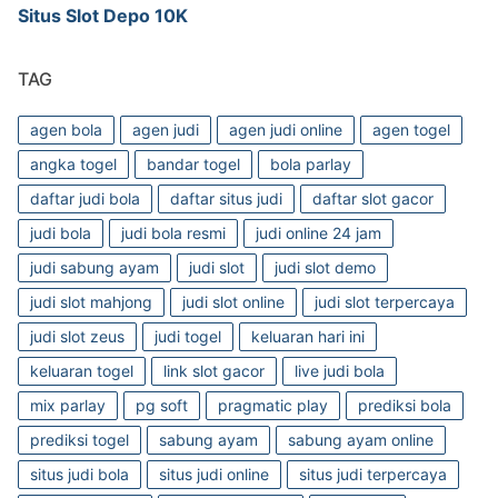
Situs Slot Depo 10K
TAG
agen bola
agen judi
agen judi online
agen togel
angka togel
bandar togel
bola parlay
daftar judi bola
daftar situs judi
daftar slot gacor
judi bola
judi bola resmi
judi online 24 jam
judi sabung ayam
judi slot
judi slot demo
judi slot mahjong
judi slot online
judi slot terpercaya
judi slot zeus
judi togel
keluaran hari ini
keluaran togel
link slot gacor
live judi bola
mix parlay
pg soft
pragmatic play
prediksi bola
prediksi togel
sabung ayam
sabung ayam online
situs judi bola
situs judi online
situs judi terpercaya