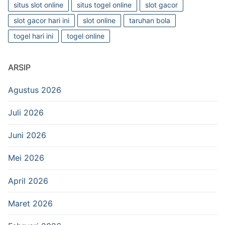
situs slot online
situs togel online
slot gacor
slot gacor hari ini
slot online
taruhan bola
togel hari ini
togel online
ARSIP
Agustus 2026
Juli 2026
Juni 2026
Mei 2026
April 2026
Maret 2026