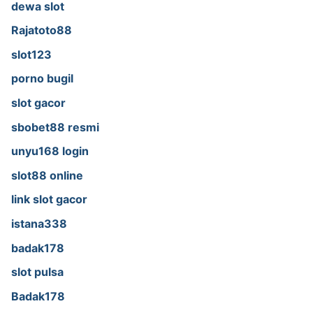
dewa slot
Rajatoto88
slot123
porno bugil
slot gacor
sbobet88 resmi
unyu168 login
slot88 online
link slot gacor
istana338
badak178
slot pulsa
Badak178