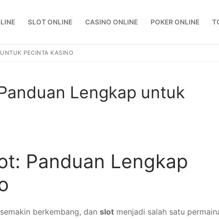
NLINE
SLOT ONLINE
CASINO ONLINE
POKER ONLINE
T
UNTUK PECINTA KASINO
 Panduan Lengkap untuk
ot: Panduan Lengkap
o
ine semakin berkembang, dan
slot
menjadi salah satu permain