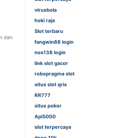
virusbola
hoki raja
Slot terbaru
n dan
fangwin88 login
nos138 login
link slot gacor
robopragma slot
situs slot qris
RR777
situs poker
Api5000
slot terpercaya
depo 10k