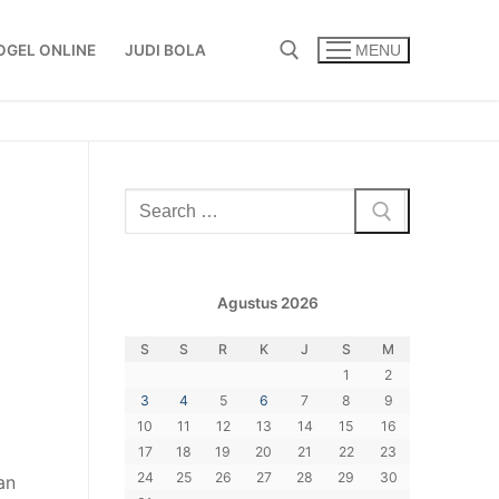
OGEL ONLINE
JUDI BOLA
MENU
Cari:
Cari:
Agustus 2026
S
S
R
K
J
S
M
1
2
3
4
5
6
7
8
9
10
11
12
13
14
15
16
17
18
19
20
21
22
23
24
25
26
27
28
29
30
an