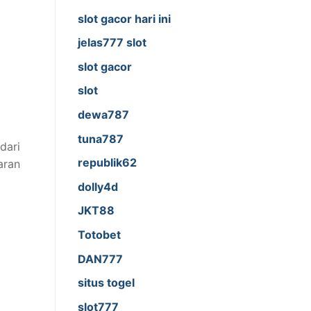
slot gacor hari ini
jelas777 slot
slot gacor
slot
dewa787
tuna787
dari
republik62
aran
dolly4d
JKT88
Totobet
DAN777
situs togel
slot777