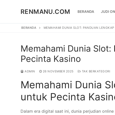
Lompat
ke
RENMANU.COM
BERANDA
JUDI O
konten
BERANDA
MEMAHAMI DUNIA SLOT: PANDUAN LENGKAP 
Memahami Dunia Slot:
Pecinta Kasino
ADMIN
26 NOVEMBER 2025
TAK BERKATEGORI
Memahami Dunia Sl
untuk Pecinta Kasin
Dalam era digital saat ini, dunia perjudian onl