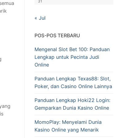
31
 semua
rik
« Jul
POS-POS TERBARU
Mengenal Slot Bet 100: Panduan
Lengkap untuk Pecinta Judi
g
Online
Panduan Lengkap Texas88: Slot,
Poker, dan Casino Online Lainnya
Panduan Lengkap Hoki22 Login:
 yang
Gemparkan Dunia Kasino Online
is
MomoPlay: Menyelami Dunia
Kasino Online yang Menarik