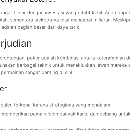
gat besar dengan investasi yang relatif kecil. Anda dapa
upiah, sementara jackpotnya bisa mencapai miliaran. Meskip
adalah bagian besar dari daya tarik.
rjudian
runtungan, poker adalah kombinasi antara keterampilan d
gunakan berbagai teknik untuk menaklukkan lawan mereka 
ermainan sangat penting di sini.
er
opuler, terkenal karena strateginya yang mendalam.
i memberikan pemain lebih banyak kartu dan peluang untu