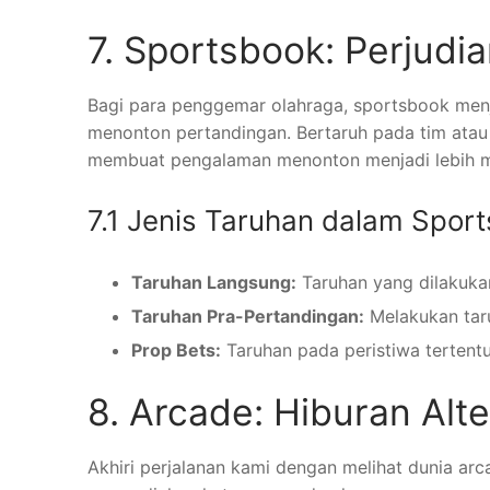
7. Sportsbook: Perjudi
Bagi para penggemar olahraga, sportsbook men
menonton pertandingan. Bertaruh pada tim atau
membuat pengalaman menonton menjadi lebih 
7.1 Jenis Taruhan dalam Spor
Taruhan Langsung:
Taruhan yang dilakuka
Taruhan Pra-Pertandingan:
Melakukan taru
Prop Bets:
Taruhan pada peristiwa tertentu
8. Arcade: Hiburan Alt
Akhiri perjalanan kami dengan melihat dunia ar