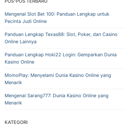
POS-POS TERBARU
Mengenal Slot Bet 100: Panduan Lengkap untuk
Pecinta Judi Online
Panduan Lengkap Texas88: Slot, Poker, dan Casino
Online Lainnya
Panduan Lengkap Hoki22 Login: Gemparkan Dunia
Kasino Online
MomoPlay: Menyelami Dunia Kasino Online yang
Menarik
Mengenal Sarang777: Dunia Kasino Online yang
Menarik
KATEGORI