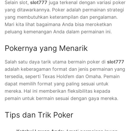
Selain slot,
slot777
juga terkenal dengan variasi poker
yang ditawarkannya. Poker adalah permainan strategi
yang membutuhkan keterampilan dan pengalaman.
Mari kita lihat bagaimana Anda bisa meroketkan
peluang kemenangan Anda dalam permainan ini.
Pokernya yang Menarik
Salah satu daya tarik utama bermain poker di
slot777
adalah keberagaman format dan jenis permainan yang
tersedia, seperti Texas Hold’em dan Omaha. Pemain
dapat memilih format yang paling sesuai untuk
mereka. Hal ini memberikan fleksibilitas kepada
pemain untuk bermain sesuai dengan gaya mereka.
Tips dan Trik Poker