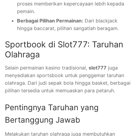
proses memberikan kepercayaan lebih kepada
pemain.
Berbagai Pilihan Permainan:
Dari blackjack
hingga baccarat, pilihan sangatlah beragam.
Sportbook di Slot777: Taruhan
Olahraga
Selain permainan kasino tradisional,
slot777
juga
menyediakan sportsbook untuk penggemar taruhan
olahraga. Dari judi sepak bola hingga basket, berbagai
pilihan tersedia untuk memuaskan para petaruh.
Pentingnya Taruhan yang
Bertanggung Jawab
Melakukan taruhan olahraga juga membutuhkan