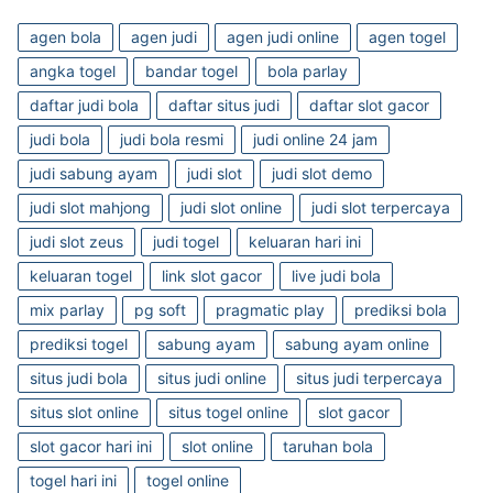
agen bola
agen judi
agen judi online
agen togel
angka togel
bandar togel
bola parlay
daftar judi bola
daftar situs judi
daftar slot gacor
judi bola
judi bola resmi
judi online 24 jam
judi sabung ayam
judi slot
judi slot demo
judi slot mahjong
judi slot online
judi slot terpercaya
judi slot zeus
judi togel
keluaran hari ini
keluaran togel
link slot gacor
live judi bola
mix parlay
pg soft
pragmatic play
prediksi bola
prediksi togel
sabung ayam
sabung ayam online
situs judi bola
situs judi online
situs judi terpercaya
situs slot online
situs togel online
slot gacor
slot gacor hari ini
slot online
taruhan bola
togel hari ini
togel online