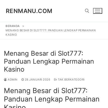
Lompat
ke
RENMANU.COM
konten
BERANDA
Cari:
MENANG BESAR DI SLOT777: PANDUAN LENGKAP PERMAINAN
KASINO
Menang Besar di Slot777:
Panduan Lengkap Permainan
Kasino
ADMIN
28 JANUARI 2026
TAK BERKATEGORI
Menang Besar di Slot777:
Panduan Lengkap Permainan
Kasino