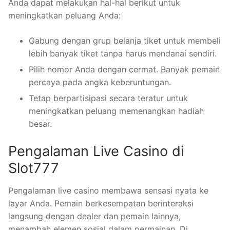
Anda dapat melakukan hal-hal berikut untuk
meningkatkan peluang Anda:
Gabung dengan grup belanja tiket untuk membeli
lebih banyak tiket tanpa harus mendanai sendiri.
Pilih nomor Anda dengan cermat. Banyak pemain
percaya pada angka keberuntungan.
Tetap berpartisipasi secara teratur untuk
meningkatkan peluang memenangkan hadiah
besar.
Pengalaman Live Casino di
Slot777
Pengalaman live casino membawa sensasi nyata ke
layar Anda. Pemain berkesempatan berinteraksi
langsung dengan dealer dan pemain lainnya,
menambah elemen sosial dalam permainan. Di