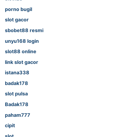
porno bugil
slot gacor
sbobet88 resmi
unyu168 login
slot88 online
link slot gacor
istana338
badak178
slot pulsa
Badak178
paham777
cipit
slot