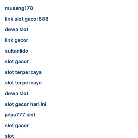
musang178
link slot gacor888
dewa slot
link gacor
sultanlido
slot gacor
slot terpercaya
slot terpercaya
dewa slot
slot gacor hari ini
jelas777 slot
slot gacor
slot