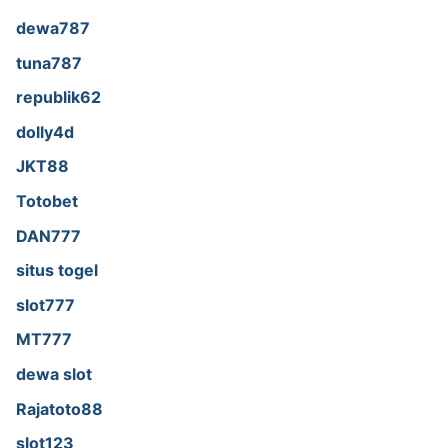
dewa787
tuna787
republik62
dolly4d
JKT88
Totobet
DAN777
situs togel
slot777
MT777
dewa slot
Rajatoto88
slot123