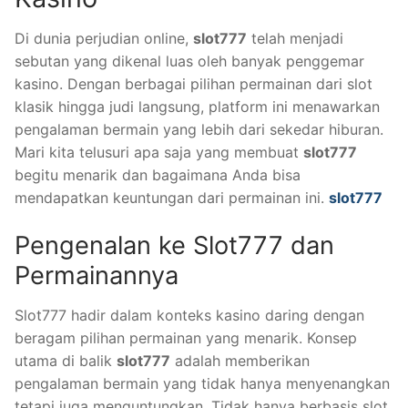
Di dunia perjudian online,
slot777
telah menjadi
sebutan yang dikenal luas oleh banyak penggemar
kasino. Dengan berbagai pilihan permainan dari slot
klasik hingga judi langsung, platform ini menawarkan
pengalaman bermain yang lebih dari sekedar hiburan.
Mari kita telusuri apa saja yang membuat
slot777
begitu menarik dan bagaimana Anda bisa
mendapatkan keuntungan dari permainan ini.
slot777
Pengenalan ke Slot777 dan
Permainannya
Slot777 hadir dalam konteks kasino daring dengan
beragam pilihan permainan yang menarik. Konsep
utama di balik
slot777
adalah memberikan
pengalaman bermain yang tidak hanya menyenangkan
tetapi juga menguntungkan. Tidak hanya berbasis slot,