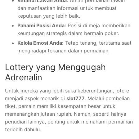
Ketahui Lawan Anda:
Amati permainan lawan
dan manfaatkan informasi untuk membuat
keputusan yang lebih baik.
Pahami Posisi Anda:
Posisi di meja memberikan
keuntungan strategis dalam bermain poker.
Kelola Emosi Anda:
Tetap tenang, terutama saat
menghadapi tekanan dalam permainan.
Lottery yang Menggugah
Adrenalin
Untuk mereka yang lebih suka keberuntungan, lotere
menjadi aspek menarik di
slot777
. Melalui pembelian
tiket, pemain memiliki kesempatan besar untuk
memenangkan jutaan rupiah. Namun, seperti halnya
perjudian lainnya, penting untuk memahami permainan
terlebih dahulu.