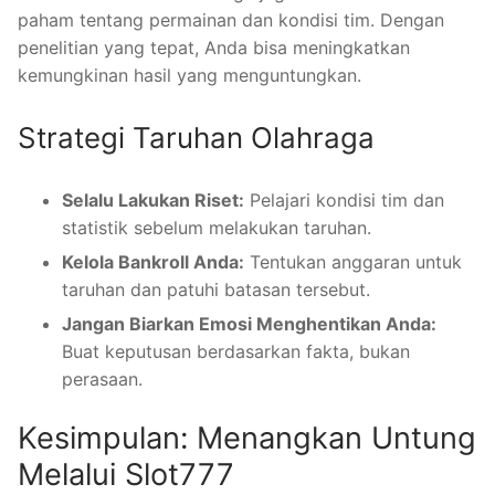
paham tentang permainan dan kondisi tim. Dengan
penelitian yang tepat, Anda bisa meningkatkan
kemungkinan hasil yang menguntungkan.
Strategi Taruhan Olahraga
Selalu Lakukan Riset:
Pelajari kondisi tim dan
statistik sebelum melakukan taruhan.
Kelola Bankroll Anda:
Tentukan anggaran untuk
taruhan dan patuhi batasan tersebut.
Jangan Biarkan Emosi Menghentikan Anda:
Buat keputusan berdasarkan fakta, bukan
perasaan.
Kesimpulan: Menangkan Untung
Melalui Slot777