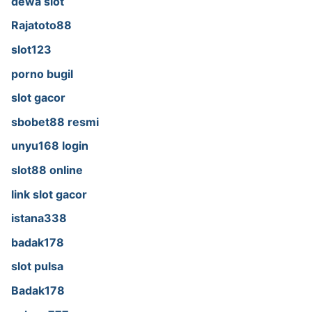
dewa slot
Rajatoto88
slot123
porno bugil
slot gacor
sbobet88 resmi
unyu168 login
slot88 online
link slot gacor
istana338
badak178
slot pulsa
Badak178