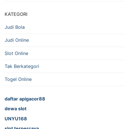
KATEGORI
Judi Bola
Judi Online
Slot Online
Tak Berkategori
Togel Online
daftar apigacor88
dewa slot
UNYU168
slot terpercaya