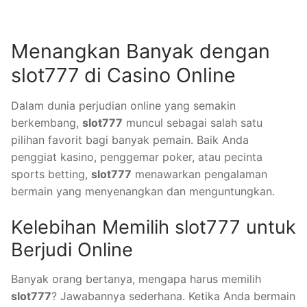
Menangkan Banyak dengan
slot777 di Casino Online
Dalam dunia perjudian online yang semakin
berkembang,
slot777
muncul sebagai salah satu
pilihan favorit bagi banyak pemain. Baik Anda
penggiat kasino, penggemar poker, atau pecinta
sports betting,
slot777
menawarkan pengalaman
bermain yang menyenangkan dan menguntungkan.
Kelebihan Memilih slot777 untuk
Berjudi Online
Banyak orang bertanya, mengapa harus memilih
slot777
? Jawabannya sederhana. Ketika Anda bermain