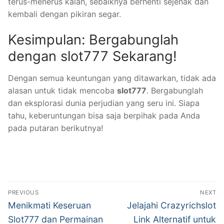
terus-menerus kalah, sebaiknya berhenti sejenak dan
kembali dengan pikiran segar.
Kesimpulan: Bergabunglah
dengan slot777 Sekarang!
Dengan semua keuntungan yang ditawarkan, tidak ada
alasan untuk tidak mencoba
slot777
. Bergabunglah
dan eksplorasi dunia perjudian yang seru ini. Siapa
tahu, keberuntungan bisa saja berpihak pada Anda
pada putaran berikutnya!
Navigasi
PREVIOUS
NEXT
pos
Previous
Next
Menikmati Keseruan
Jelajahi Crazyrichslot
post:
post:
Slot777 dan Permainan
Link Alternatif untuk