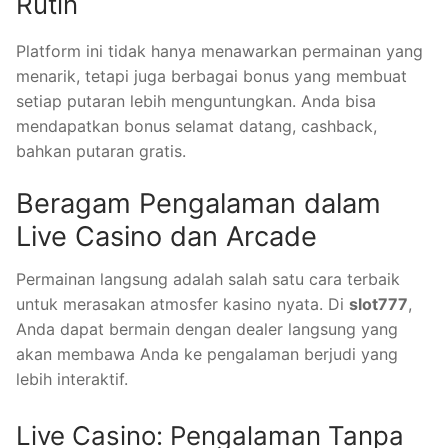
Rutin
Platform ini tidak hanya menawarkan permainan yang
menarik, tetapi juga berbagai bonus yang membuat
setiap putaran lebih menguntungkan. Anda bisa
mendapatkan bonus selamat datang, cashback,
bahkan putaran gratis.
Beragam Pengalaman dalam
Live Casino dan Arcade
Permainan langsung adalah salah satu cara terbaik
untuk merasakan atmosfer kasino nyata. Di
slot777
,
Anda dapat bermain dengan dealer langsung yang
akan membawa Anda ke pengalaman berjudi yang
lebih interaktif.
Live Casino: Pengalaman Tanpa