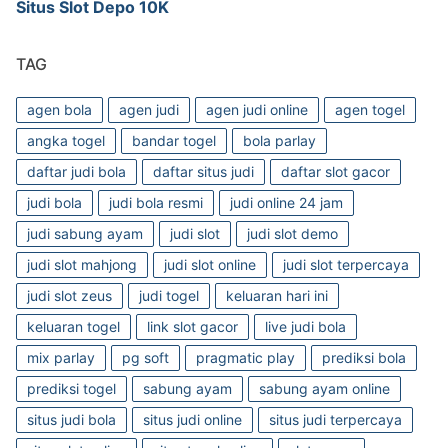
Situs Slot Depo 10K
TAG
agen bola
agen judi
agen judi online
agen togel
angka togel
bandar togel
bola parlay
daftar judi bola
daftar situs judi
daftar slot gacor
judi bola
judi bola resmi
judi online 24 jam
judi sabung ayam
judi slot
judi slot demo
judi slot mahjong
judi slot online
judi slot terpercaya
judi slot zeus
judi togel
keluaran hari ini
keluaran togel
link slot gacor
live judi bola
mix parlay
pg soft
pragmatic play
prediksi bola
prediksi togel
sabung ayam
sabung ayam online
situs judi bola
situs judi online
situs judi terpercaya