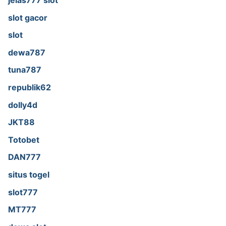
jelas777 slot
slot gacor
slot
dewa787
tuna787
republik62
dolly4d
JKT88
Totobet
DAN777
situs togel
slot777
MT777