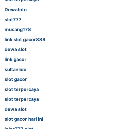
Dewatoto
slot777
musang178
link slot gacor888
dewa slot
link gacor
sultanlido
slot gacor
slot terpercaya
slot terpercaya
dewa slot
slot gacor hari ini