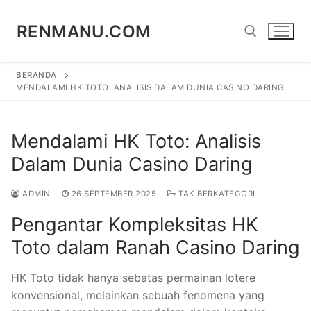
Lompat
ke
RENMANU.COM
konten
BERANDA
Cari:
MENDALAMI HK TOTO: ANALISIS DALAM DUNIA CASINO DARING
Mendalami HK Toto: Analisis
Dalam Dunia Casino Daring
ADMIN
26 SEPTEMBER 2025
TAK BERKATEGORI
Pengantar Kompleksitas HK
Toto dalam Ranah Casino Daring
HK Toto tidak hanya sebatas permainan lotere
konvensional, melainkan sebuah fenomena yang