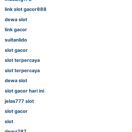
link slot gacor888
dewa slot
link gacor
sultanlido
slot gacor
slot terpercaya
slot terpercaya
dewa slot
slot gacor hari ini
jelas777 slot
slot gacor
slot
dewa787