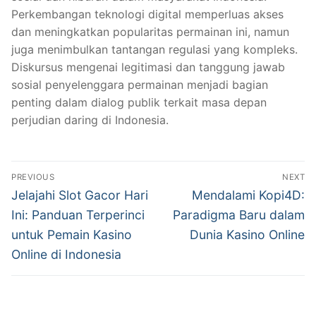
Perkembangan teknologi digital memperluas akses
dan meningkatkan popularitas permainan ini, namun
juga menimbulkan tantangan regulasi yang kompleks.
Diskursus mengenai legitimasi dan tanggung jawab
sosial penyelenggara permainan menjadi bagian
penting dalam dialog publik terkait masa depan
perjudian daring di Indonesia.
Navigasi
PREVIOUS
NEXT
pos
Previous
Next
Jelajahi Slot Gacor Hari
Mendalami Kopi4D:
post:
post:
Ini: Panduan Terperinci
Paradigma Baru dalam
untuk Pemain Kasino
Dunia Kasino Online
Online di Indonesia