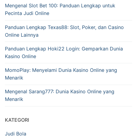
Mengenal Slot Bet 100: Panduan Lengkap untuk
Pecinta Judi Online
Panduan Lengkap Texas88: Slot, Poker, dan Casino
Online Lainnya
Panduan Lengkap Hoki22 Login: Gemparkan Dunia
Kasino Online
MomoPlay: Menyelami Dunia Kasino Online yang
Menarik
Mengenal Sarang777: Dunia Kasino Online yang
Menarik
KATEGORI
Judi Bola