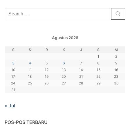
Cari:
Agustus 2026
S
S
R
K
J
S
M
1
2
3
4
5
6
7
8
9
10
11
12
13
14
15
16
17
18
19
20
21
22
23
24
25
26
27
28
29
30
31
« Jul
POS-POS TERBARU