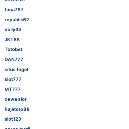
tuna787
republik62
dolly4d
JKT88
Totobet
DAN777
situs togel
slot777
MT777
dewa slot
Rajatoto88
slot123