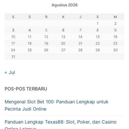
Agustus 2026
S
S
R
K
J
S
M
1
2
3
4
5
6
7
8
9
10
11
12
13
14
15
16
17
18
19
20
21
22
23
24
25
26
27
28
29
30
31
« Jul
POS-POS TERBARU
Mengenal Slot Bet 100: Panduan Lengkap untuk
Pecinta Judi Online
Panduan Lengkap Texas88: Slot, Poker, dan Casino