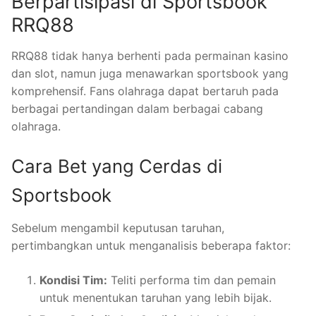
Berpartisipasi di Sportsbook
RRQ88
RRQ88 tidak hanya berhenti pada permainan kasino
dan slot, namun juga menawarkan sportsbook yang
komprehensif. Fans olahraga dapat bertaruh pada
berbagai pertandingan dalam berbagai cabang
olahraga.
Cara Bet yang Cerdas di
Sportsbook
Sebelum mengambil keputusan taruhan,
pertimbangkan untuk menganalisis beberapa faktor:
Kondisi Tim:
Teliti performa tim dan pemain
untuk menentukan taruhan yang lebih bijak.