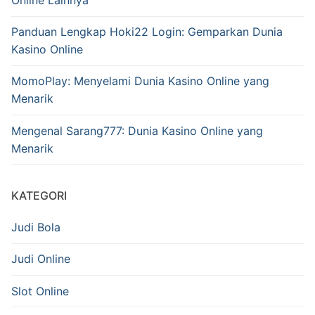
Online Lainnya
Panduan Lengkap Hoki22 Login: Gemparkan Dunia
Kasino Online
MomoPlay: Menyelami Dunia Kasino Online yang
Menarik
Mengenal Sarang777: Dunia Kasino Online yang
Menarik
KATEGORI
Judi Bola
Judi Online
Slot Online