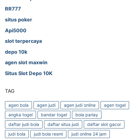
RR777
situs poker
Api5000
slot terpercaya
depo 10k
agen slot maxwin
Situs Slot Depo 10K
TAG
agen bola
agen judi
agen judi online
agen togel
angka togel
bandar togel
bola parlay
daftar judi bola
daftar situs judi
daftar slot gacor
judi bola
judi bola resmi
judi online 24 jam