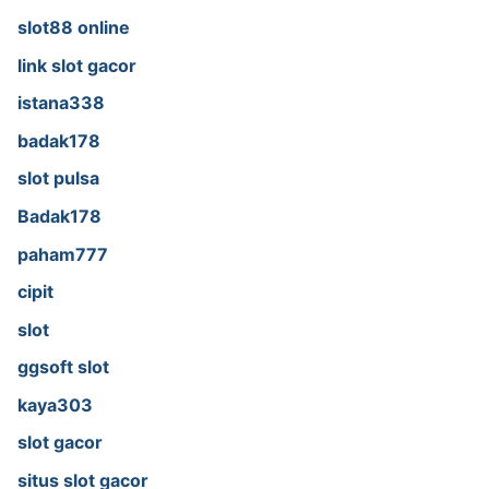
slot88 online
link slot gacor
istana338
badak178
slot pulsa
Badak178
paham777
cipit
slot
ggsoft slot
kaya303
slot gacor
situs slot gacor