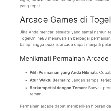
yang tepat.
Arcade Games di Toge
Jika Anda mencari sesuatu yang santai namun te
TogelOnline88 menawarkan berbagai permainan 
balap hingga puzzle, arcade dapat menjadi pel
Menikmati Permainan Arcade
Pilih Permainan yang Anda Nikmati:
Cobala
Atur Waktu Bermain:
Jangan sampai terjeb
Berkompetisi dengan Teman:
Banyak perm
teman.
Permainan arcade dapat memberikan hiburan dan 