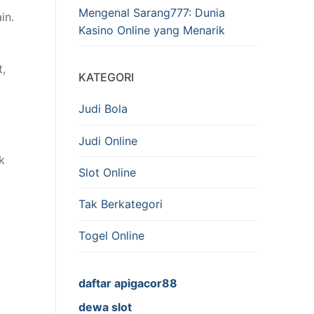
Mengenal Sarang777: Dunia
in.
Kasino Online yang Menarik
t,
KATEGORI
Judi Bola
Judi Online
k
Slot Online
Tak Berkategori
Togel Online
daftar apigacor88
dewa slot