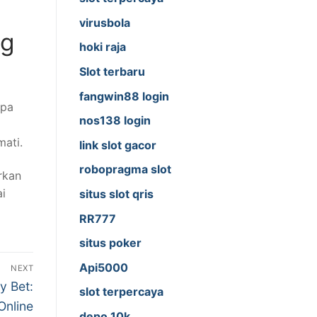
virusbola
ng
hoki raja
Slot terbaru
fangwin88 login
apa
nos138 login
ati.
link slot gacor
robopragma slot
rkan
i
situs slot qris
RR777
situs poker
Api5000
NEXT
y Bet:
slot terpercaya
Online
depo 10k