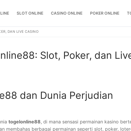
NLINE
SLOT ONLINE
CASINO ONLINE
POKER ONLINE
T
ER, DAN LIVE CASINO
ine88: Slot, Poker, dan Liv
e88 dan Dunia Perjudian
unia
togelonline88
, di mana sensasi permainan kasino ber
an membahas berbagai permainan seperti slot, poker, lotere