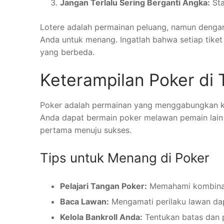
Jangan Terlalu Sering Berganti Angka:
Sta
Lotere adalah permainan peluang, namun denga
Anda untuk menang. Ingatlah bahwa setiap tike
yang berbeda.
Keterampilan Poker di
Poker adalah permainan yang menggabungkan ket
Anda dapat bermain poker melawan pemain lain 
pertama menuju sukses.
Tips untuk Menang di Poker
Pelajari Tangan Poker:
Memahami kombinas
Baca Lawan:
Mengamati perilaku lawan da
Kelola Bankroll Anda:
Tentukan batas dan 