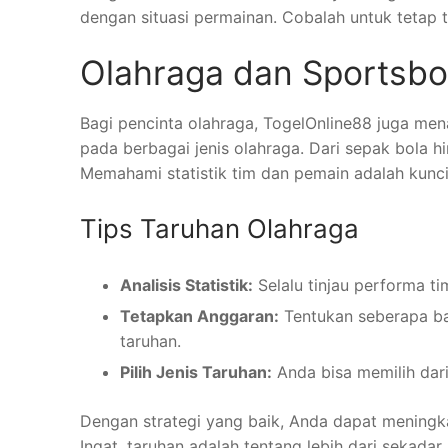
dengan situasi permainan. Cobalah untuk tetap
Olahraga dan Sportsbo
Bagi pencinta olahraga, TogelOnline88 juga m
pada berbagai jenis olahraga. Dari sepak bola 
Memahami statistik tim dan pemain adalah kunc
Tips Taruhan Olahraga
Analisis Statistik:
Selalu tinjau performa t
Tetapkan Anggaran:
Tentukan seberapa b
taruhan.
Pilih Jenis Taruhan:
Anda bisa memilih dari
Dengan strategi yang baik, Anda dapat meningk
Ingat, taruhan adalah tentang lebih dari sekadar