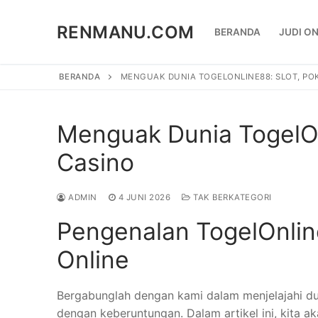
Lompat
ke
RENMANU.COM
BERANDA
JUDI O
konten
BERANDA
MENGUAK DUNIA TOGELONLINE88: SLOT, POK
Menguak Dunia TogelOnl
Casino
ADMIN
4 JUNI 2026
TAK BERKATEGORI
Pengenalan TogelOnlin
Online
Bergabunglah dengan kami dalam menjelajahi d
dengan keberuntungan. Dalam artikel ini, kita ak