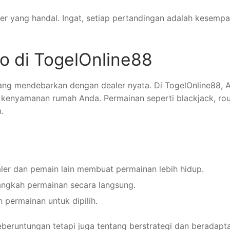
r yang handal. Ingat, setiap pertandingan adalah kesempa
o di TogelOnline88
ng mendebarkan dengan dealer nyata. Di TogelOnline88, 
kenyamanan rumah Anda. Permainan seperti blackjack, roul
.
ler dan pemain lain membuat permainan lebih hidup.
angkah permainan secara langsung.
 permainan untuk dipilih.
beruntungan tetapi juga tentang berstrategi dan beradapta