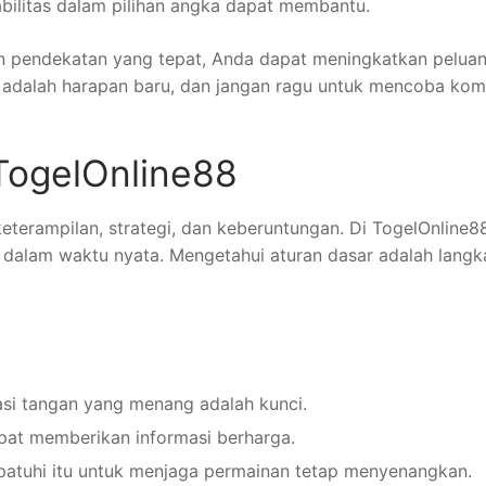
bilitas dalam pilihan angka dapat membantu.
n pendekatan yang tepat, Anda dapat meningkatkan pelua
t adalah harapan baru, dan jangan ragu untuk mencoba kom
 TogelOnline88
erampilan, strategi, dan keberuntungan. Di TogelOnline88
dalam waktu nyata. Mengetahui aturan dasar adalah langk
i tangan yang menang adalah kunci.
pat memberikan informasi berharga.
patuhi itu untuk menjaga permainan tetap menyenangkan.