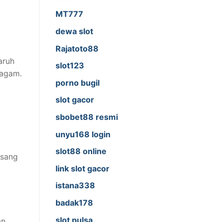
MT777
dewa slot
Rajatoto88
aruh
slot123
ragam.
porno bugil
slot gacor
sbobet88 resmi
unyu168 login
slot88 online
asang
link slot gacor
istana338
badak178
.
slot pulsa
an