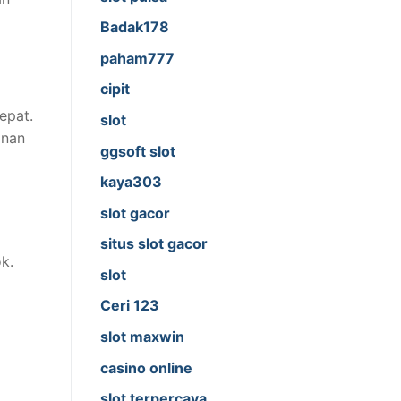
Badak178
paham777
cipit
epat.
slot
inan
ggsoft slot
kaya303
slot gacor
situs slot gacor
k.
slot
Ceri 123
slot maxwin
casino online
slot terpercaya