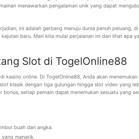
 permainan menawarkan pengalaman unik yang dapat mengub
judian; ini adalah gerbang menuju dunia penuh peluang, d
utan baru. Mari kita mulai perjalanan ini dan lihat apa y
ng Slot di TogelOnline88
r di kasino online. Di TogelOnline88, Anda akan menemukan
slot klasik dengan tiga gulungan hingga slot video yang leb
r bonus, setiap pemain dapat menemukan sesuatu yang ses
imbol buah dan angka.
 yang menarik.