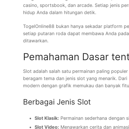
casino, sportsbook, dan arcade. Setiap jenis
hidup Anda dalam hitungan detik.
TogelOnline88 bukan hanya sekadar platform per
setiap putaran roda dapat membawa Anda pada kej
ditawarkan.
Pemahaman Dasar tenta
Slot adalah salah satu permainan paling popule
beragam tema dan jenis slot yang menarik. Dari 
modern dengan grafik memukau dan banyak fitu
Berbagai Jenis Slot
Slot Klasik:
Permainan sederhana dengan s
Slot Video:
Menawarkan cerita dan animasi