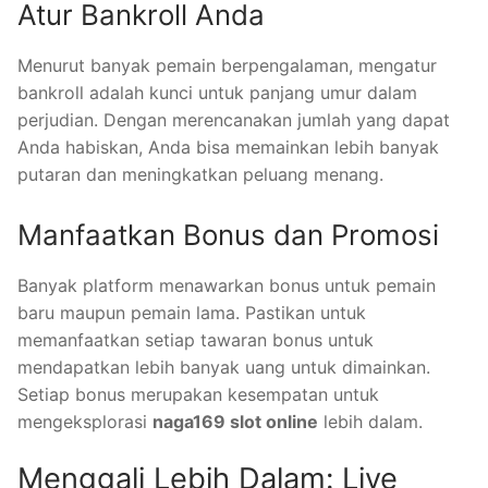
Atur Bankroll Anda
Menurut banyak pemain berpengalaman, mengatur
bankroll adalah kunci untuk panjang umur dalam
perjudian. Dengan merencanakan jumlah yang dapat
Anda habiskan, Anda bisa memainkan lebih banyak
putaran dan meningkatkan peluang menang.
Manfaatkan Bonus dan Promosi
Banyak platform menawarkan bonus untuk pemain
baru maupun pemain lama. Pastikan untuk
memanfaatkan setiap tawaran bonus untuk
mendapatkan lebih banyak uang untuk dimainkan.
Setiap bonus merupakan kesempatan untuk
mengeksplorasi
naga169 slot online
lebih dalam.
Menggali Lebih Dalam: Live