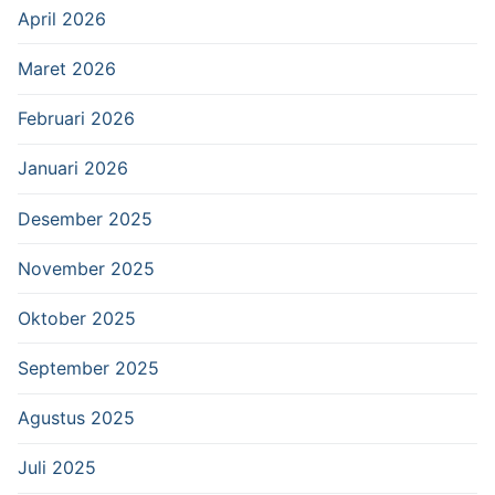
April 2026
Maret 2026
Februari 2026
Januari 2026
Desember 2025
November 2025
Oktober 2025
September 2025
Agustus 2025
Juli 2025