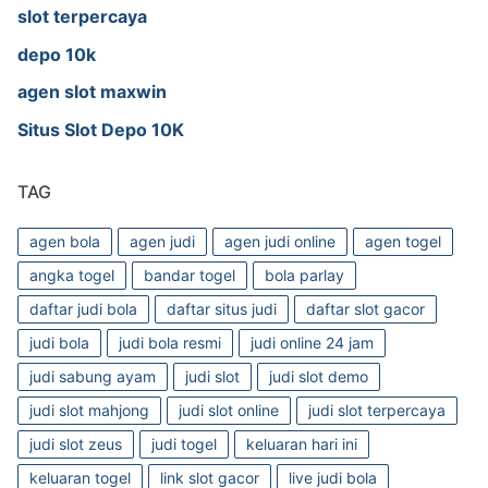
slot terpercaya
depo 10k
agen slot maxwin
Situs Slot Depo 10K
TAG
agen bola
agen judi
agen judi online
agen togel
angka togel
bandar togel
bola parlay
daftar judi bola
daftar situs judi
daftar slot gacor
judi bola
judi bola resmi
judi online 24 jam
judi sabung ayam
judi slot
judi slot demo
judi slot mahjong
judi slot online
judi slot terpercaya
judi slot zeus
judi togel
keluaran hari ini
keluaran togel
link slot gacor
live judi bola