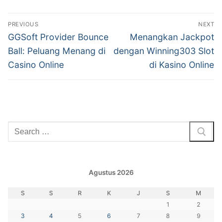
Navigasi
PREVIOUS
NEXT
pos
Previous
Next
GGSoft Provider Bounce
Menangkan Jackpot
post:
post:
Ball: Peluang Menang di
dengan Winning303 Slot
Casino Online
di Kasino Online
Cari:
Agustus 2026
S
S
R
K
J
S
M
1
2
3
4
5
6
7
8
9