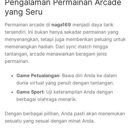
Pengalaman Permainan Arcade
yang Seru
Permainan arcade di
naga169
menjadi daya tarik
tersendiri. Ini bukan hanya sekadar permainan yang
menyenangkan, tetapi juga memberikan peluang untuk
memenangkan hadiah. Dari sync match hingga
tantangan, arcade menawarkan beragam jenis
permainan.
Game Petualangan
: Bawa diri Anda ke dalam
dunia virtual yang penuh dengan tantangan.
Game Sport
: Uji keterampilan Anda dengan
berbagai olahraga menarik.
Dengan berbagai pilihan, Anda pasti akan menemukan
sesuatu yang sesuai dengan minat Anda.