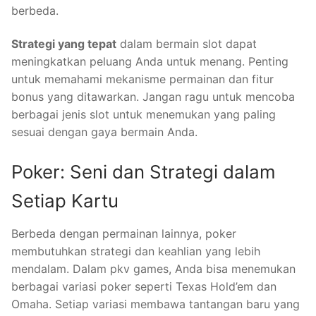
berbeda.
Strategi yang tepat
dalam bermain slot dapat
meningkatkan peluang Anda untuk menang. Penting
untuk memahami mekanisme permainan dan fitur
bonus yang ditawarkan. Jangan ragu untuk mencoba
berbagai jenis slot untuk menemukan yang paling
sesuai dengan gaya bermain Anda.
Poker: Seni dan Strategi dalam
Setiap Kartu
Berbeda dengan permainan lainnya, poker
membutuhkan strategi dan keahlian yang lebih
mendalam. Dalam pkv games, Anda bisa menemukan
berbagai variasi poker seperti Texas Hold’em dan
Omaha. Setiap variasi membawa tantangan baru yang