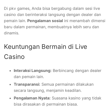
Di pkv games, Anda bisa bergabung dalam sesi live
casino dan berinteraksi langsung dengan dealer dan
pemain lain.
Pengalaman sosial
ini menambah dimensi
baru dalam permainan, membuatnya lebih seru dan
dinamis.
Keuntungan Bermain di Live
Casino
Interaksi Langsung:
Berbincang dengan dealer
dan pemain lain.
Transparansi:
Semua permainan dilakukan
secara langsung, menjamin keadilan.
Pengalaman Nyata:
Suasana kasino yang tidak
bisa dirasakan di permainan biasa.