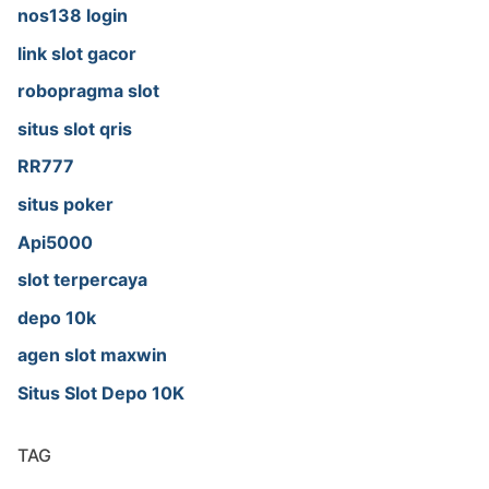
nos138 login
link slot gacor
robopragma slot
situs slot qris
RR777
situs poker
Api5000
slot terpercaya
depo 10k
agen slot maxwin
Situs Slot Depo 10K
TAG