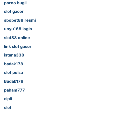
porno bugil
slot gacor
sbobet88 resmi
unyu168 login
slot88 online
link slot gacor
istana338
badak178
slot pulsa
Badak178
paham777
cipit
slot