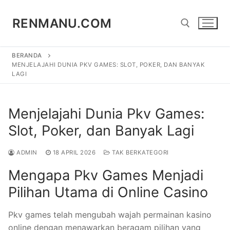
Lompat
ke
RENMANU.COM
konten
BERANDA
Cari:
MENJELAJAHI DUNIA PKV GAMES: SLOT, POKER, DAN BANYAK
LAGI
Menjelajahi Dunia Pkv Games:
Slot, Poker, dan Banyak Lagi
ADMIN
18 APRIL 2026
TAK BERKATEGORI
Mengapa Pkv Games Menjadi
Pilihan Utama di Online Casino
Pkv games telah mengubah wajah permainan kasino
online dengan menawarkan beragam pilihan yang