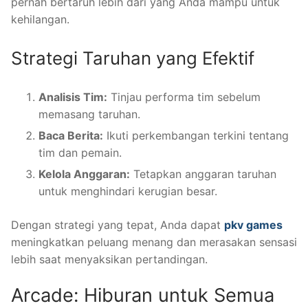
pernah bertaruh lebih dari yang Anda mampu untuk
kehilangan.
Strategi Taruhan yang Efektif
Analisis Tim:
Tinjau performa tim sebelum
memasang taruhan.
Baca Berita:
Ikuti perkembangan terkini tentang
tim dan pemain.
Kelola Anggaran:
Tetapkan anggaran taruhan
untuk menghindari kerugian besar.
Dengan strategi yang tepat, Anda dapat
pkv games
meningkatkan peluang menang dan merasakan sensasi
lebih saat menyaksikan pertandingan.
Arcade: Hiburan untuk Semua