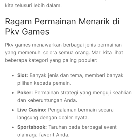
kita telusuri lebih dalam.
Ragam Permainan Menarik di
Pkv Games
Pkv games menawarkan berbagai jenis permainan
yang memenuhi selera semua orang. Mari kita lihat
beberapa kategori yang paling populer:
Slot:
Banyak jenis dan tema, memberi banyak
pilihan kepada pemain.
Poker:
Permainan strategi yang menguji keahlian
dan keberuntungan Anda.
Live Casino:
Pengalaman bermain secara
langsung dengan dealer nyata.
Sportsbook:
Taruhan pada berbagai event
olahraga favorit Anda.