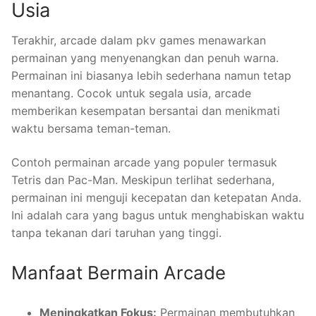
Usia
Terakhir, arcade dalam pkv games menawarkan
permainan yang menyenangkan dan penuh warna.
Permainan ini biasanya lebih sederhana namun tetap
menantang. Cocok untuk segala usia, arcade
memberikan kesempatan bersantai dan menikmati
waktu bersama teman-teman.
Contoh permainan arcade yang populer termasuk
Tetris dan Pac-Man. Meskipun terlihat sederhana,
permainan ini menguji kecepatan dan ketepatan Anda.
Ini adalah cara yang bagus untuk menghabiskan waktu
tanpa tekanan dari taruhan yang tinggi.
Manfaat Bermain Arcade
Meningkatkan Fokus:
Permainan membutuhkan