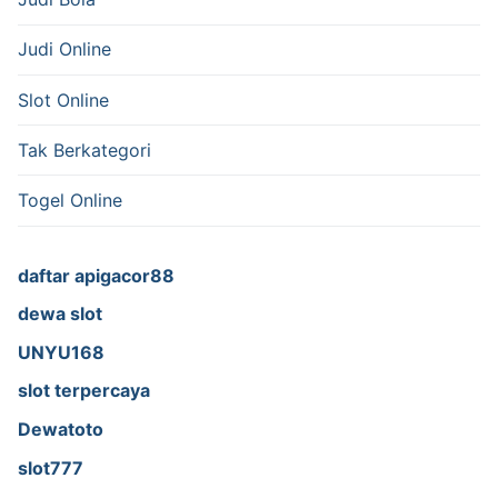
Judi Online
Slot Online
Tak Berkategori
Togel Online
daftar apigacor88
dewa slot
UNYU168
slot terpercaya
Dewatoto
slot777