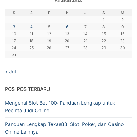
S
S
R
K
J
S
M
1
2
3
4
5
6
7
8
9
10
11
12
13
14
15
16
17
18
19
20
21
22
23
24
25
26
27
28
29
30
31
« Jul
POS-POS TERBARU
Mengenal Slot Bet 100: Panduan Lengkap untuk
Pecinta Judi Online
Panduan Lengkap Texas88: Slot, Poker, dan Casino
Online Lainnya