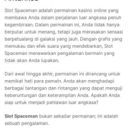
Slot Spaceman adalah permainan kasino online yang
membawa Anda dalam perjalanan luar angkasa penuh
kegembiraan. Dalam permainan ini, Anda tidak hanya
berputar untuk menang, tetapi juga merasakan sensasi
berpetualang di galaksi yang jauh. Dengan grafis yang
memukau dan efek suara yang mendebarkan, Slot
Spaceman menawarkan pengalaman bermain yang
tidak akan Anda lupakan.
Dari awal hingga akhir, permainan ini dirancang untuk
memikat hati para pemain. Anda akan menghadapi
berbagai tantangan dan rintangan yang dapat menguji
keberuntungan dan keterampilan Anda. Apakah Anda
siap untuk menjadi pahlawan luar angkasa?
Slot Spaceman
bukan sekadar permainan; ini adalah
sebuah pengalaman.