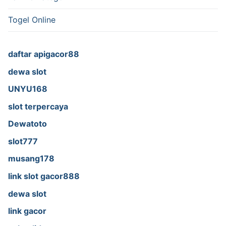
Togel Online
daftar apigacor88
dewa slot
UNYU168
slot terpercaya
Dewatoto
slot777
musang178
link slot gacor888
dewa slot
link gacor