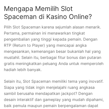
Mengapa Memilih Slot
Spaceman di Kasino Online?
Pilih Slot Spaceman karena sejumlah alasan menarik.
Pertama, permainan ini menawarkan tingkat
pengembalian yang tinggi kepada pemain. Dengan
RTP (Return to Player) yang mencapai angka
mengesankan, kemenangan besar bukanlah hal yang
mustahil. Selain itu, berbagai fitur bonus dan putaran
gratis meningkatkan peluang Anda untuk memperoleh
hadiah lebih banyak.
Selain itu, Slot Spaceman memiliki tema yang inovatif.
Siapa yang tidak ingin menjelajahi ruang angkasa
sambil berusaha mendapatkan jackpot? Dengan
desain interaktif dan gameplay yang mudah dipahami,
baik pemula maupun pemain berpengalaman dapat