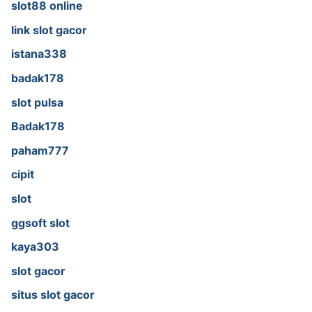
slot88 online
link slot gacor
istana338
badak178
slot pulsa
Badak178
paham777
cipit
slot
ggsoft slot
kaya303
slot gacor
situs slot gacor