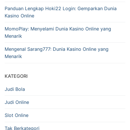
Panduan Lengkap Hoki22 Login: Gemparkan Dunia
Kasino Online
MomoPlay: Menyelami Dunia Kasino Online yang
Menarik
Mengenal Sarang777: Dunia Kasino Online yang
Menarik
KATEGORI
Judi Bola
Judi Online
Slot Online
Tak Berkategori