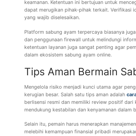
keamanan. Ketentuan ini bertujuan untuk mence
dapat merugikan pihak-pihak terkait. Verifikasi 
yang wajib diselesaikan.
Platform sabung ayam terpercaya biasanya juga
dan penggunaan firewall untuk melindungi info
ketentuan layanan juga sangat penting agar pem
dalam ekosistem sabung ayam online.
Tips Aman Bermain Sa
Mengelola risiko menjadi kunci utama agar pen
kerugian besar. Salah satu tips aman adalah
car
berlisensi resmi dan memiliki review positif da
mendukung kestabilan dan kenyamanan dalam b
Selain itu, pemain harus menerapkan manajemen
melebihi kemampuan finansial pribadi merupakan 