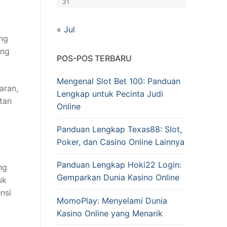
31
« Jul
ng
ung
POS-POS TERBARU
Mengenal Slot Bet 100: Panduan
aran,
Lengkap untuk Pecinta Judi
tan
Online
Panduan Lengkap Texas88: Slot,
Poker, dan Casino Online Lainnya
Panduan Lengkap Hoki22 Login:
ng
Gemparkan Dunia Kasino Online
uk
nsi
MomoPlay: Menyelami Dunia
Kasino Online yang Menarik