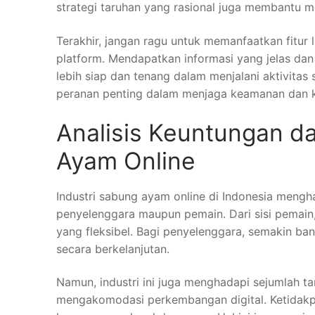
strategi taruhan yang rasional juga membantu me
Terakhir, jangan ragu untuk memanfaatkan fitur
platform. Mendapatkan informasi yang jelas d
lebih siap dan tenang dalam menjalani aktivita
peranan penting dalam menjaga keamanan dan 
Analisis Keuntungan d
Ayam Online
Industri sabung ayam online di Indonesia mengh
penyelenggara maupun pemain. Dari sisi pemain
yang fleksibel. Bagi penyelenggara, semakin 
secara berkelanjutan.
Namun, industri ini juga menghadapi sejumlah t
mengakomodasi perkembangan digital. Ketidak