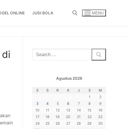
OGEL ONLINE
JUDI BOLA
MENU
Cari:
 di
Cari:
Agustus 2026
S
S
R
K
J
S
M
1
2
3
4
5
6
7
8
9
10
11
12
13
14
15
16
iakan
17
18
19
20
21
22
23
pemain
24
25
26
27
28
29
30