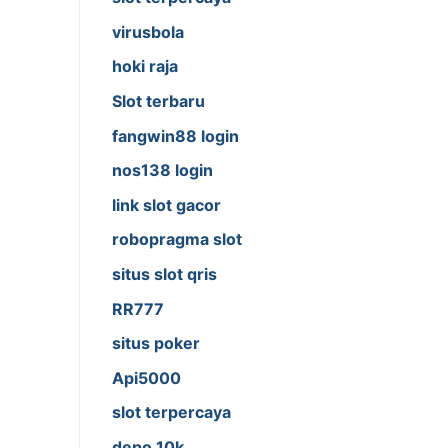
virusbola
hoki raja
Slot terbaru
fangwin88 login
nos138 login
link slot gacor
robopragma slot
situs slot qris
RR777
situs poker
Api5000
slot terpercaya
depo 10k