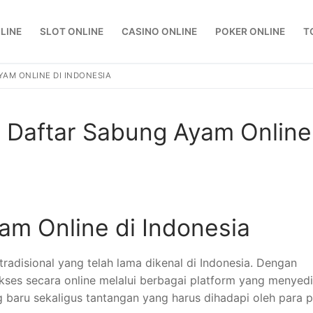
NLINE
SLOT ONLINE
CASINO ONLINE
POKER ONLINE
T
AM ONLINE DI INDONESIA
Daftar Sabung Ayam Online
m Online di Indonesia
radisional yang telah lama dikenal di Indonesia. Dengan
kses secara online melalui berbagai platform yang menyed
 baru sekaligus tantangan yang harus dihadapi oleh para 