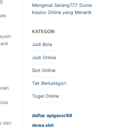
ng
Mengenal Sarang777: Dunia
Kasino Online yang Menarik
ses
KATEGORI
 ayam
bank
Judi Bola
Judi Online
Slot Online
Tak Berkategori
oleh
Togel Online
itas
daftar apigacor88
si dan
dewa slot