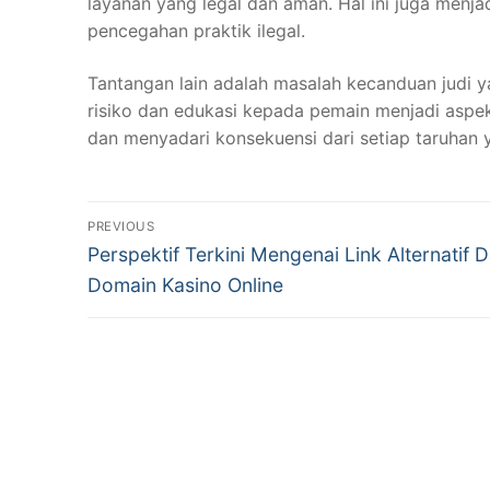
layanan yang legal dan aman. Hal ini juga menja
pencegahan praktik ilegal.
Tantangan lain adalah masalah kecanduan judi y
risiko dan edukasi kepada pemain menjadi aspe
dan menyadari konsekuensi dari setiap taruhan
Navigasi
PREVIOUS
Previous
pos
Perspektif Terkini Mengenai Link Alternatif 
post:
Domain Kasino Online