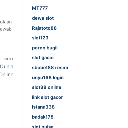
MT777
dewa slot
lolaan
Rajatoto88
 jawab
slot123
porno bugil
slot gacor
NEXT
 Dunia
sbobet88 resmi
Online
unyu168 login
slot88 online
link slot gacor
istana338
badak178
slot pulsa