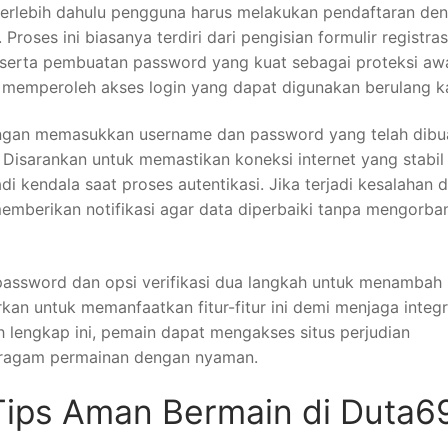
terlebih dahulu pengguna harus melakukan pendaftaran de
Proses ini biasanya terdiri dari pengisian formulir registra
 serta pembuatan password yang kuat sebagai proteksi aw
n memperoleh akses login yang dapat digunakan berulang ka
engan memasukkan username dan password yang telah dibu
isarankan untuk memastikan koneksi internet yang stabil
 kendala saat proses autentikasi. Jika terjadi kesalahan 
emberikan notifikasi agar data diperbaiki tanpa mengorba
 password dan opsi verifikasi dua langkah untuk menambah
an untuk memanfaatkan fitur-fitur ini demi menjaga integr
 lengkap ini, pemain dapat mengakses situs perjudian
 ragam permainan dengan nyaman.
ips Aman Bermain di Duta6