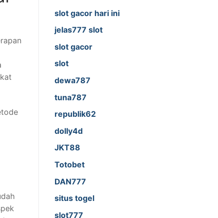
slot gacor hari ini
jelas777 slot
erapan
slot gacor
slot
a
kat
dewa787
tuna787
etode
republik62
dolly4d
JKT88
Totobet
DAN777
udah
situs togel
spek
slot777