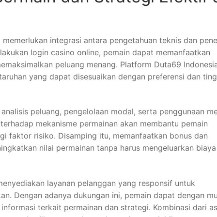
memerlukan integrasi antara pengetahuan teknis dan pen
melakukan login casino online, pemain dapat memanfaatkan
 memaksimalkan peluang menang. Platform Duta69 Indonesi
aruhan yang dapat disesuaikan dengan preferensi dan ting
 analisis peluang, pengelolaan modal, serta penggunaan m
m terhadap mekanisme permainan akan membantu pemain
 faktor risiko. Disamping itu, memanfaatkan bonus dan
ingkatkan nilai permainan tanpa harus mengeluarkan biaya
 menyediakan layanan pelanggan yang responsif untuk
n. Dengan adanya dukungan ini, pemain dapat dengan m
nformasi terkait permainan dan strategi. Kombinasi dari a