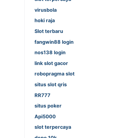
virusbola
hoki raja
Slot terbaru
fangwin88 login
nos138 login
link slot gacor
robopragma slot
situs slot qris
RR777
situs poker
Api5000
slot terpercaya
depo 10k