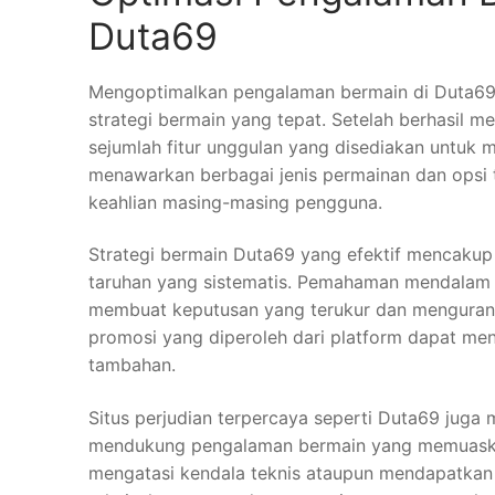
Duta69
Mengoptimalkan pengalaman bermain di Duta69 
strategi bermain yang tepat. Setelah berhasil 
sejumlah fitur unggulan yang disediakan untuk
menawarkan berbagai jenis permainan dan opsi t
keahlian masing-masing pengguna.
Strategi bermain Duta69 yang efektif mencakup
taruhan yang sistematis. Pemahaman mendala
membuat keputusan yang terukur dan mengurangi
promosi yang diperoleh dari platform dapat men
tambahan.
Situs perjudian terpercaya seperti Duta69 juga
mendukung pengalaman bermain yang memuaska
mengatasi kendala teknis ataupun mendapatkan i