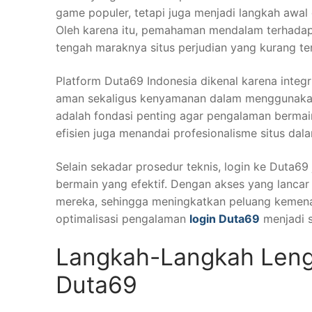
game populer, tetapi juga menjadi langkah awa
Oleh karena itu, pemahaman mendalam terhadap 
tengah maraknya situs perjudian yang kurang te
Platform Duta69 Indonesia dikenal karena inte
aman sekaligus kenyamanan dalam menggunakan
adalah fondasi penting agar pengalaman bermain
efisien juga menandai profesionalisme situs da
Selain sekadar prosedur teknis, login ke Duta69
bermain yang efektif. Dengan akses yang lanca
mereka, sehingga meningkatkan peluang kemena
optimalisasi pengalaman
login Duta69
menjadi s
Langkah-Langkah Lengk
Duta69