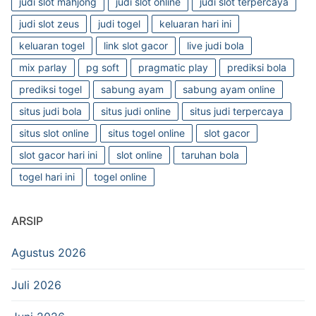
judi slot mahjong
judi slot online
judi slot terpercaya
judi slot zeus
judi togel
keluaran hari ini
keluaran togel
link slot gacor
live judi bola
mix parlay
pg soft
pragmatic play
prediksi bola
prediksi togel
sabung ayam
sabung ayam online
situs judi bola
situs judi online
situs judi terpercaya
situs slot online
situs togel online
slot gacor
slot gacor hari ini
slot online
taruhan bola
togel hari ini
togel online
ARSIP
Agustus 2026
Juli 2026