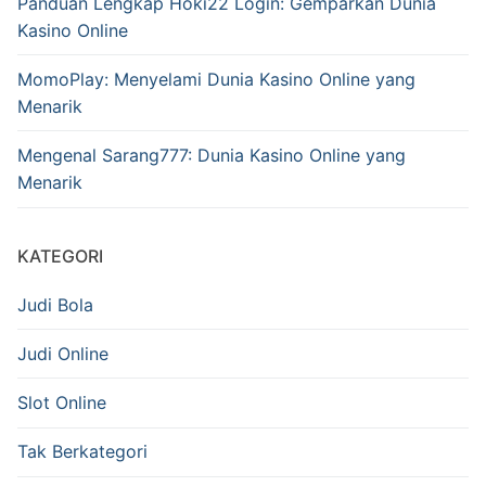
Panduan Lengkap Hoki22 Login: Gemparkan Dunia
Kasino Online
MomoPlay: Menyelami Dunia Kasino Online yang
Menarik
Mengenal Sarang777: Dunia Kasino Online yang
Menarik
KATEGORI
Judi Bola
Judi Online
Slot Online
Tak Berkategori