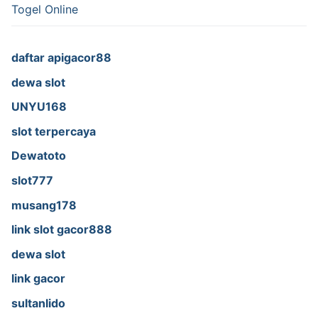
Togel Online
daftar apigacor88
dewa slot
UNYU168
slot terpercaya
Dewatoto
slot777
musang178
link slot gacor888
dewa slot
link gacor
sultanlido