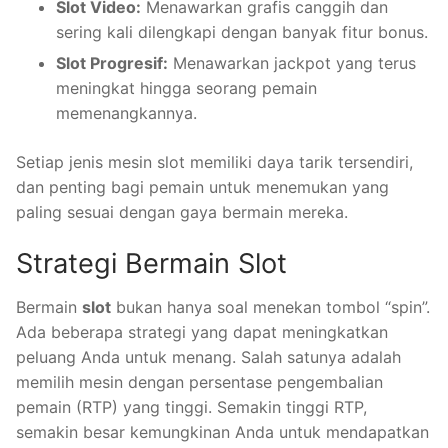
Slot Video:
Menawarkan grafis canggih dan
sering kali dilengkapi dengan banyak fitur bonus.
Slot Progresif:
Menawarkan jackpot yang terus
meningkat hingga seorang pemain
memenangkannya.
Setiap jenis mesin slot memiliki daya tarik tersendiri,
dan penting bagi pemain untuk menemukan yang
paling sesuai dengan gaya bermain mereka.
Strategi Bermain Slot
Bermain
slot
bukan hanya soal menekan tombol “spin”.
Ada beberapa strategi yang dapat meningkatkan
peluang Anda untuk menang. Salah satunya adalah
memilih mesin dengan persentase pengembalian
pemain (RTP) yang tinggi. Semakin tinggi RTP,
semakin besar kemungkinan Anda untuk mendapatkan