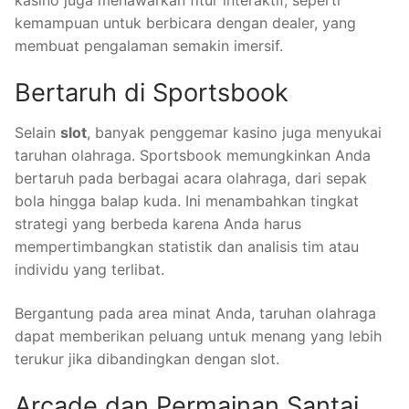
kemampuan untuk berbicara dengan dealer, yang
membuat pengalaman semakin imersif.
Bertaruh di Sportsbook
Selain
slot
, banyak penggemar kasino juga menyukai
taruhan olahraga. Sportsbook memungkinkan Anda
bertaruh pada berbagai acara olahraga, dari sepak
bola hingga balap kuda. Ini menambahkan tingkat
strategi yang berbeda karena Anda harus
mempertimbangkan statistik dan analisis tim atau
individu yang terlibat.
Bergantung pada area minat Anda, taruhan olahraga
dapat memberikan peluang untuk menang yang lebih
terukur jika dibandingkan dengan slot.
Arcade dan Permainan Santai