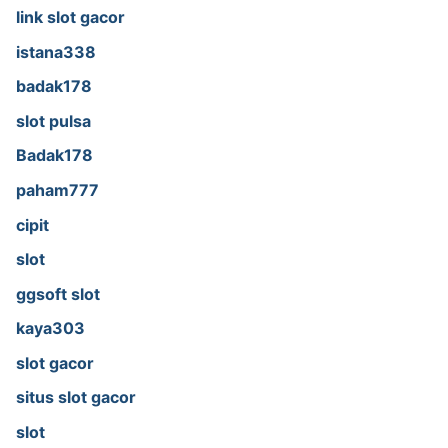
link slot gacor
istana338
badak178
slot pulsa
Badak178
paham777
cipit
slot
ggsoft slot
kaya303
slot gacor
situs slot gacor
slot