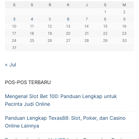
S
S
R
K
J
S
M
1
2
3
4
5
6
7
8
9
10
11
12
13
14
15
16
17
18
19
20
21
22
23
24
25
26
27
28
29
30
31
« Jul
POS-POS TERBARU
Mengenal Slot Bet 100: Panduan Lengkap untuk
Pecinta Judi Online
Panduan Lengkap Texas88: Slot, Poker, dan Casino
Online Lainnya