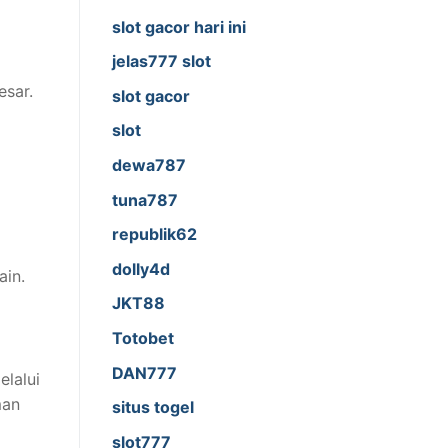
slot gacor hari ini
jelas777 slot
sar.
slot gacor
slot
dewa787
tuna787
republik62
dolly4d
ain.
JKT88
Totobet
DAN777
elalui
man
situs togel
slot777