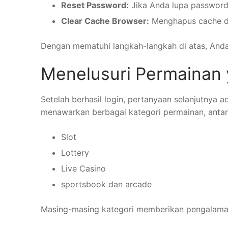
Reset Password:
Jika Anda lupa password,
Clear Cache Browser:
Menghapus cache d
Dengan mematuhi langkah-langkah di atas, Anda
Menelusuri Permainan 
Setelah berhasil login, pertanyaan selanjutnya a
menawarkan berbagai kategori permainan, antara
Slot
Lottery
Live Casino
sportsbook dan arcade
Masing-masing kategori memberikan pengalama