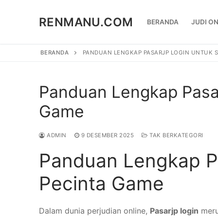
Lompat
ke
RENMANU.COM
BERANDA
JUDI O
konten
BERANDA
PANDUAN LENGKAP PASARJP LOGIN UNTUK 
Panduan Lengkap Pasar
Game
ADMIN
9 DESEMBER 2025
TAK BERKATEGORI
Panduan Lengkap P
Pecinta Game
Dalam dunia perjudian online,
Pasarjp login
meru