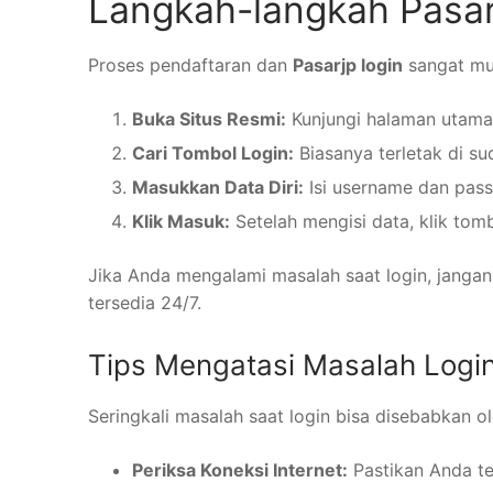
Langkah-langkah Pasar
Proses pendaftaran dan
Pasarjp login
sangat mud
Buka Situs Resmi:
Kunjungi halaman utama 
Cari Tombol Login:
Biasanya terletak di su
Masukkan Data Diri:
Isi username dan pas
Klik Masuk:
Setelah mengisi data, klik tom
Jika Anda mengalami masalah saat login, jang
tersedia 24/7.
Tips Mengatasi Masalah Logi
Seringkali masalah saat login bisa disebabkan ol
Periksa Koneksi Internet:
Pastikan Anda te