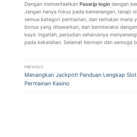
Dengan memanfaatkan
Pasarjp login
dengan ben
Jangan hanya fokus pada kemenangan, tetapi nik
semua kategori permainan, dan temukan mana y
bonus yang ditawarkan, dan berinteraksi deng
kaya. Ingatlah, perjudian seharusnya menyenangk
pada kekalahan. Selamat bermain dan semoga b
Navigasi
PREVIOUS
Previous
pos
Menangkan Jackpot! Panduan Lengkap Slot
post:
Permainan Kasino