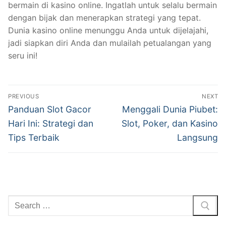
bermain di kasino online. Ingatlah untuk selalu bermain
dengan bijak dan menerapkan strategi yang tepat.
Dunia kasino online menunggu Anda untuk dijelajahi,
jadi siapkan diri Anda dan mulailah petualangan yang
seru ini!
Navigasi
PREVIOUS
NEXT
pos
Previous
Next
Panduan Slot Gacor
Menggali Dunia Piubet:
post:
post:
Hari Ini: Strategi dan
Slot, Poker, dan Kasino
Tips Terbaik
Langsung
Cari: