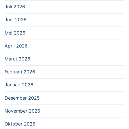
Juli 2026
Juni 2026
Mei 2026
April 2026
Maret 2026
Februari 2026
Januari 2026
Desember 2025
November 2025
Oktober 2025