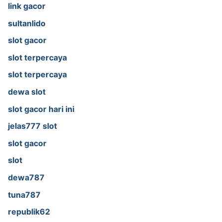
link gacor
sultanlido
slot gacor
slot terpercaya
slot terpercaya
dewa slot
slot gacor hari ini
jelas777 slot
slot gacor
slot
dewa787
tuna787
republik62