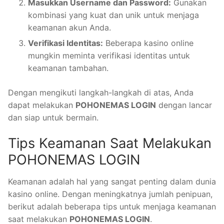
Masukkan Username dan Password:
Gunakan
kombinasi yang kuat dan unik untuk menjaga
keamanan akun Anda.
Verifikasi Identitas:
Beberapa kasino online
mungkin meminta verifikasi identitas untuk
keamanan tambahan.
Dengan mengikuti langkah-langkah di atas, Anda
dapat melakukan
POHONEMAS LOGIN
dengan lancar
dan siap untuk bermain.
Tips Keamanan Saat Melakukan
POHONEMAS LOGIN
Keamanan adalah hal yang sangat penting dalam dunia
kasino online. Dengan meningkatnya jumlah penipuan,
berikut adalah beberapa tips untuk menjaga keamanan
saat melakukan
POHONEMAS LOGIN
.