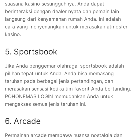
suasana kasino sesungguhnya. Anda dapat
berinteraksi dengan dealer nyata dan pemain lain
langsung dari kenyamanan rumah Anda. Ini adalah
cara yang menyenangkan untuk merasakan atmosfer
kasino.
5. Sportsbook
Jika Anda penggemar olahraga, sportsbook adalah
pilihan tepat untuk Anda. Anda bisa memasang
taruhan pada berbagai jenis pertandingan, dan
merasakan sensasi ketika tim favorit Anda bertanding.
POHONEMAS LOGIN memudahkan Anda untuk
mengakses semua jenis taruhan ini.
6. Arcade
Permainan arcade membawa nuansa nostalgia dan