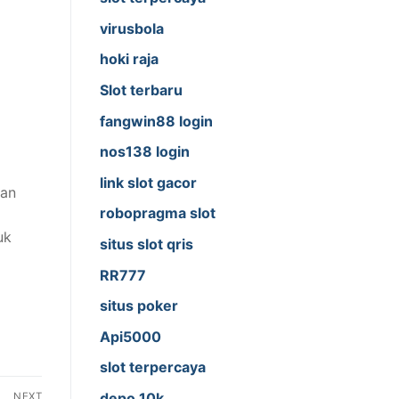
virusbola
hoki raja
Slot terbaru
fangwin88 login
nos138 login
link slot gacor
gan
robopragma slot
g
uk
situs slot qris
RR777
situs poker
Api5000
slot terpercaya
depo 10k
NEXT