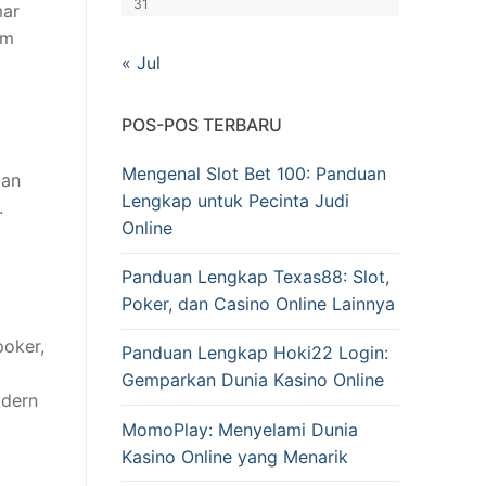
31
mar
am
« Jul
POS-POS TERBARU
Mengenal Slot Bet 100: Panduan
gan
Lengkap untuk Pecinta Judi
.
Online
Panduan Lengkap Texas88: Slot,
Poker, dan Casino Online Lainnya
poker,
Panduan Lengkap Hoki22 Login:
Gemparkan Dunia Kasino Online
odern
MomoPlay: Menyelami Dunia
Kasino Online yang Menarik