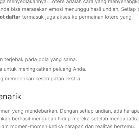
juga menyediakannya. Lotere adalah cara yang menyenangk
nda bisa merasakan emosi menunggu hasil undian. Setiap t
ot daftar
termasuk juga akses ke permainan lotere yang
n terjebak pada pola yang sama.
la untuk meningkatkan peluang Anda.
ng memberikan kesempatan ekstra.
narik
laman yang mendebarkan. Dengan setiap undian, ada harap
hkan berhasil mengubah hidup mereka setelah mendapatka
alam momen-momen ketika harapan dan realitas bertemu.