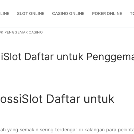
NLINE
SLOT ONLINE
CASINO ONLINE
POKER ONLINE
T
UK PENGGEMAR CASINO
Slot Daftar untuk Penggem
ssiSlot Daftar untuk
lah yang semakin sering terdengar di kalangan para pecinta