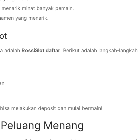
 menarik minat banyak pemain.
rnamen yang menarik.
ot
ma adalah
RossiSlot daftar
. Berikut adalah langkah-langkah
an.
 bisa melakukan deposit dan mulai bermain!
n Peluang Menang