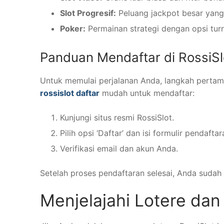
Slot Progresif:
Peluang jackpot besar yang
Poker:
Permainan strategi dengan opsi tu
Panduan Mendaftar di RossiSl
Untuk memulai perjalanan Anda, langkah perta
rossislot daftar
mudah untuk mendaftar:
Kunjungi situs resmi RossiSlot.
Pilih opsi ‘Daftar’ dan isi formulir pendaftar
Verifikasi email dan akun Anda.
Setelah proses pendaftaran selesai, Anda sudah
Menjelajahi Lotere da