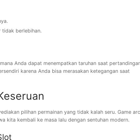
nya.
tidak berlebihan.
di mana Anda dapat menempatkan taruhan saat pertandinga
ersendiri karena Anda bisa merasakan ketegangan saat
 Keseruan
ediakan pilihan permainan yang tidak kalah seru. Game ar
 kita kembali ke masa lalu dengan sentuhan modern.
lot