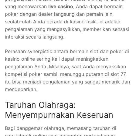
yang menawarkan
live casino
, Anda dapat bermain
poker dengan dealer langsung dan pemain lain,
seolah-olah Anda berada di kasino fisik. Ini adalah
pengalaman yang mengasyikkan, memberikan sensasi
interaksi secara langsung.
Perasaan synergistic antara bermain slot dan poker di
kasino online sering kali dapat meningkatkan
pengalaman Anda. Misalnya, saat Anda menyaksikan
kompetisi poker sambil menunggu putaran di slot 77,
itu bisa menjadi pengalaman yang sangat menarik dan
mendebarkan.
Taruhan Olahraga:
Menyempurnakan Keseruan
Bagi penggemar olahraga, memasang taruhan di
sportsbook online saat menonton pertandingan