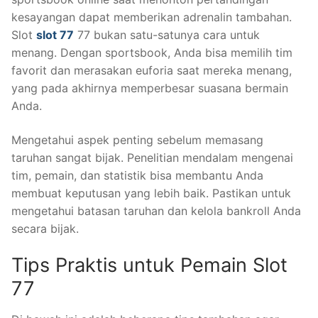
kesayangan dapat memberikan adrenalin tambahan.
Slot
slot 77
77 bukan satu-satunya cara untuk
menang. Dengan sportsbook, Anda bisa memilih tim
favorit dan merasakan euforia saat mereka menang,
yang pada akhirnya memperbesar suasana bermain
Anda.
Mengetahui aspek penting sebelum memasang
taruhan sangat bijak. Penelitian mendalam mengenai
tim, pemain, dan statistik bisa membantu Anda
membuat keputusan yang lebih baik. Pastikan untuk
mengetahui batasan taruhan dan kelola bankroll Anda
secara bijak.
Tips Praktis untuk Pemain Slot
77