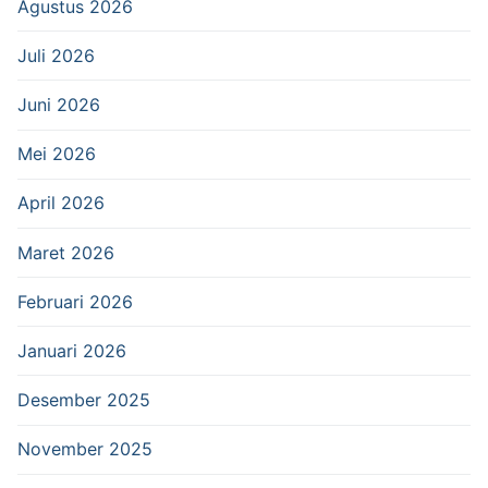
Agustus 2026
Juli 2026
Juni 2026
Mei 2026
April 2026
Maret 2026
Februari 2026
Januari 2026
Desember 2025
November 2025