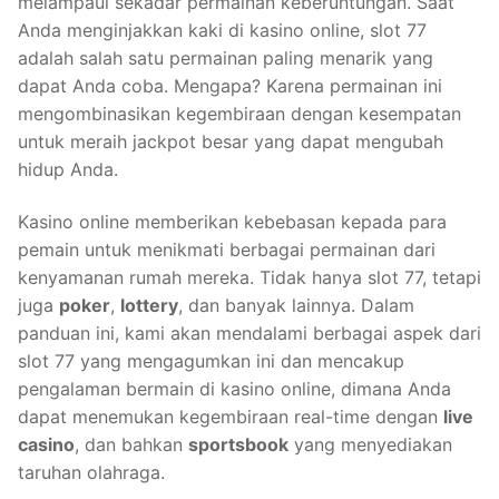
melampaui sekadar permainan keberuntungan. Saat
Anda menginjakkan kaki di kasino online, slot 77
adalah salah satu permainan paling menarik yang
dapat Anda coba. Mengapa? Karena permainan ini
mengombinasikan kegembiraan dengan kesempatan
untuk meraih jackpot besar yang dapat mengubah
hidup Anda.
Kasino online memberikan kebebasan kepada para
pemain untuk menikmati berbagai permainan dari
kenyamanan rumah mereka. Tidak hanya slot 77, tetapi
juga
poker
,
lottery
, dan banyak lainnya. Dalam
panduan ini, kami akan mendalami berbagai aspek dari
slot 77 yang mengagumkan ini dan mencakup
pengalaman bermain di kasino online, dimana Anda
dapat menemukan kegembiraan real-time dengan
live
casino
, dan bahkan
sportsbook
yang menyediakan
taruhan olahraga.