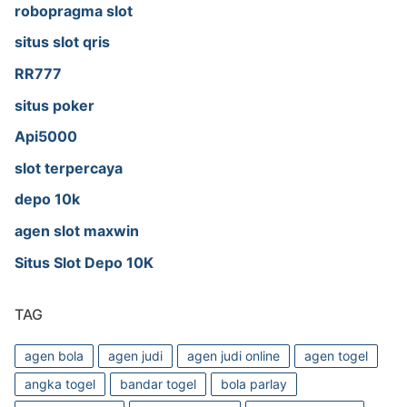
robopragma slot
situs slot qris
RR777
situs poker
Api5000
slot terpercaya
depo 10k
agen slot maxwin
Situs Slot Depo 10K
TAG
agen bola
agen judi
agen judi online
agen togel
angka togel
bandar togel
bola parlay