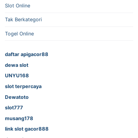
Slot Online
Tak Berkategori
Togel Online
daftar apigacor88
dewa slot
UNYU168
slot terpercaya
Dewatoto
slot777
musang178
link slot gacor888