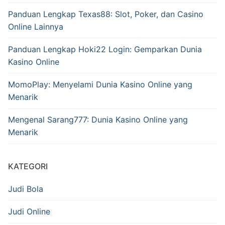
Panduan Lengkap Texas88: Slot, Poker, dan Casino
Online Lainnya
Panduan Lengkap Hoki22 Login: Gemparkan Dunia
Kasino Online
MomoPlay: Menyelami Dunia Kasino Online yang
Menarik
Mengenal Sarang777: Dunia Kasino Online yang
Menarik
KATEGORI
Judi Bola
Judi Online