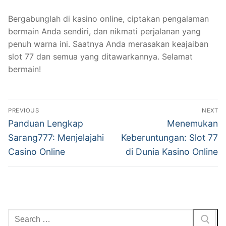
Bergabunglah di kasino online, ciptakan pengalaman
bermain Anda sendiri, dan nikmati perjalanan yang
penuh warna ini. Saatnya Anda merasakan keajaiban
slot 77 dan semua yang ditawarkannya. Selamat
bermain!
Navigasi
PREVIOUS
NEXT
pos
Previous
Next
Panduan Lengkap
Menemukan
post:
post:
Sarang777: Menjelajahi
Keberuntungan: Slot 77
Casino Online
di Dunia Kasino Online
Cari: