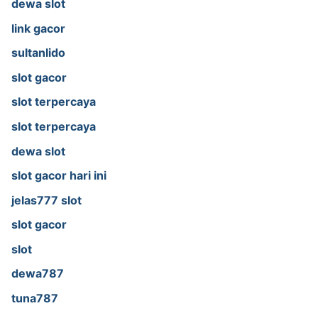
dewa slot
link gacor
sultanlido
slot gacor
slot terpercaya
slot terpercaya
dewa slot
slot gacor hari ini
jelas777 slot
slot gacor
slot
dewa787
tuna787