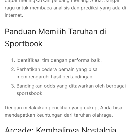
dapat meningkatkan peluang menang Anda. Jangan
ragu untuk membaca analisis dan prediksi yang ada di
internet.
Panduan Memilih Taruhan di
Sportbook
Identifikasi tim dengan performa baik.
Perhatikan cedera pemain yang bisa
mempengaruhi hasil pertandingan.
Bandingkan odds yang ditawarkan oleh berbagai
sportsbook.
Dengan melakukan penelitian yang cukup, Anda bisa
mendapatkan keuntungan dari taruhan olahraga.
Arcade: Kembalinya Nostalgia