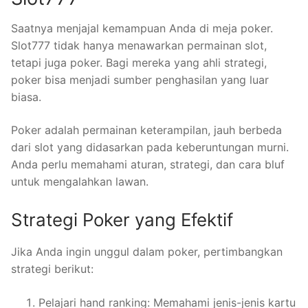
Saatnya menjajal kemampuan Anda di meja poker.
Slot777 tidak hanya menawarkan permainan slot,
tetapi juga poker. Bagi mereka yang ahli strategi,
poker bisa menjadi sumber penghasilan yang luar
biasa.
Poker adalah permainan keterampilan, jauh berbeda
dari slot yang didasarkan pada keberuntungan murni.
Anda perlu memahami aturan, strategi, dan cara bluf
untuk mengalahkan lawan.
Strategi Poker yang Efektif
Jika Anda ingin unggul dalam poker, pertimbangkan
strategi berikut:
Pelajari hand ranking: Memahami jenis-jenis kartu