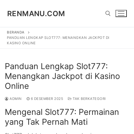
Lompat
ke
RENMANU.COM
konten
BERANDA
Cari:
PANDUAN LENGKAP SLOT777: MENANGKAN JACKPOT DI
KASINO ONLINE
Panduan Lengkap Slot777:
Menangkan Jackpot di Kasino
Online
ADMIN
6 DESEMBER 2025
TAK BERKATEGORI
Mengenal Slot777: Permainan
yang Tak Pernah Mati