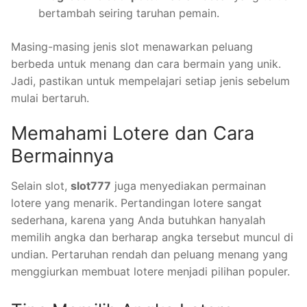
bertambah seiring taruhan pemain.
Masing-masing jenis slot menawarkan peluang
berbeda untuk menang dan cara bermain yang unik.
Jadi, pastikan untuk mempelajari setiap jenis sebelum
mulai bertaruh.
Memahami Lotere dan Cara
Bermainnya
Selain slot,
slot777
juga menyediakan permainan
lotere yang menarik. Pertandingan lotere sangat
sederhana, karena yang Anda butuhkan hanyalah
memilih angka dan berharap angka tersebut muncul di
undian. Pertaruhan rendah dan peluang menang yang
menggiurkan membuat lotere menjadi pilihan populer.