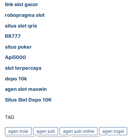
link slot gacor
robopragma slot
situs slot qris
RR777
situs poker
Api5000
slot terpercaya
depo 10k
agen slot maxwin
Situs Slot Depo 10K
TAG
agen bola
agen judi
agen judi online
agen togel