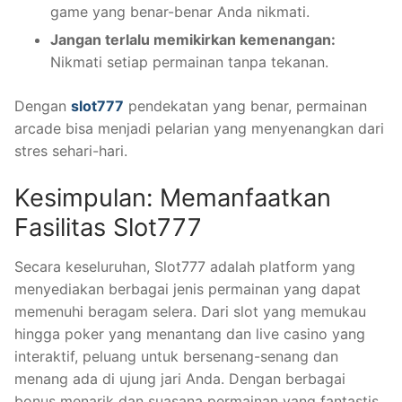
game yang benar-benar Anda nikmati.
Jangan terlalu memikirkan kemenangan:
Nikmati setiap permainan tanpa tekanan.
Dengan
slot777
pendekatan yang benar, permainan
arcade bisa menjadi pelarian yang menyenangkan dari
stres sehari-hari.
Kesimpulan: Memanfaatkan
Fasilitas Slot777
Secara keseluruhan, Slot777 adalah platform yang
menyediakan berbagai jenis permainan yang dapat
memenuhi beragam selera. Dari slot yang memukau
hingga poker yang menantang dan live casino yang
interaktif, peluang untuk bersenang-senang dan
menang ada di ujung jari Anda. Dengan berbagai
bonus menarik dan suasana permainan yang fantastis,