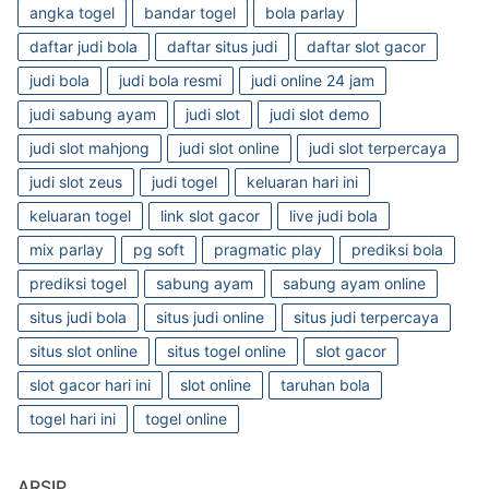
angka togel
bandar togel
bola parlay
daftar judi bola
daftar situs judi
daftar slot gacor
judi bola
judi bola resmi
judi online 24 jam
judi sabung ayam
judi slot
judi slot demo
judi slot mahjong
judi slot online
judi slot terpercaya
judi slot zeus
judi togel
keluaran hari ini
keluaran togel
link slot gacor
live judi bola
mix parlay
pg soft
pragmatic play
prediksi bola
prediksi togel
sabung ayam
sabung ayam online
situs judi bola
situs judi online
situs judi terpercaya
situs slot online
situs togel online
slot gacor
slot gacor hari ini
slot online
taruhan bola
togel hari ini
togel online
ARSIP