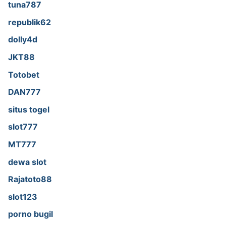
tuna787
republik62
dolly4d
JKT88
Totobet
DAN777
situs togel
slot777
MT777
dewa slot
Rajatoto88
slot123
porno bugil