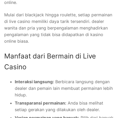
online.
Mulai dari blackjack hingga roulette, setiap permainan
di live casino memiliki daya tarik tersendiri. dealer
wanita dan pria yang berpengalaman menghadirkan
pengalaman yang tidak bisa didapatkan di kasino
online biasa.
Manfaat dari Bermain di Live
Casino
Interaksi langsung:
Berbicara langsung dengan
dealer dan pemain lain membuat permainan lebih
hidup.
Transparansi permainan:
Anda bisa melihat
setiap gerakan yang dilakukan oleh dealer.
Varian permainan yang banyak:
Pilih dari banyak