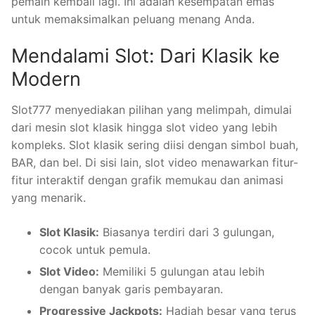
pemain kembali lagi. Ini adalah kesempatan emas
untuk memaksimalkan peluang menang Anda.
Mendalami Slot: Dari Klasik ke
Modern
Slot777 menyediakan pilihan yang melimpah, dimulai
dari mesin slot klasik hingga slot video yang lebih
kompleks. Slot klasik sering diisi dengan simbol buah,
BAR, dan bel. Di sisi lain, slot video menawarkan fitur-
fitur interaktif dengan grafik memukau dan animasi
yang menarik.
Slot Klasik:
Biasanya terdiri dari 3 gulungan,
cocok untuk pemula.
Slot Video:
Memiliki 5 gulungan atau lebih
dengan banyak garis pembayaran.
Progressive Jackpots:
Hadiah besar yang terus