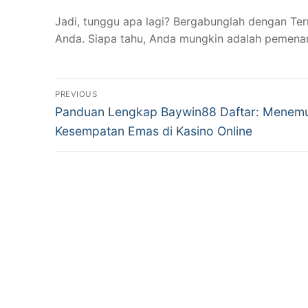
Jadi, tunggu apa lagi? Bergabunglah dengan Ter
Anda. Siapa tahu, Anda mungkin adalah pemenan
Navigasi
PREVIOUS
Previous
pos
Panduan Lengkap Baywin88 Daftar: Menem
post:
Kesempatan Emas di Kasino Online