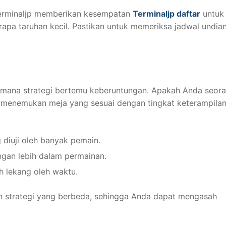
Terminaljp memberikan kesempatan
Terminaljp daftar
untuk
pa taruhan kecil. Pastikan untuk memeriksa jadwal undia
i mana strategi bertemu keberuntungan. Apakah Anda seor
menemukan meja yang sesuai dengan tingkat keterampila
g diuji oleh banyak pemain.
ngan lebih dalam permainan.
ah lekang oleh waktu.
an strategi yang berbeda, sehingga Anda dapat mengasah