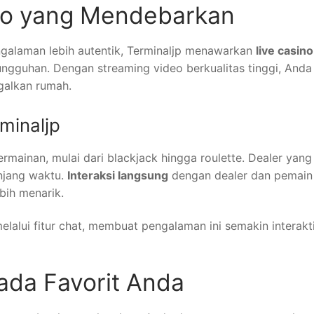
no yang Mendebarkan
galaman lebih autentik, Terminaljp menawarkan
live casino
gguhan. Dengan streaming video berkualitas tinggi, Anda
galkan rumah.
minaljp
ermainan, mulai dari blackjack hingga roulette. Dealer yang
njang waktu.
Interaksi langsung
dengan dealer dan pemain 
ih menarik.
lalui fitur chat, membuat pengalaman ini semakin interakt
ada Favorit Anda