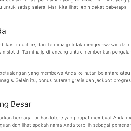
untuk setiap selera. Mari kita lihat lebih dekat beberapa
da
 di kasino online, dan Terminaljp tidak mengecewakan dala
esin slot di Terminaljp dirancang untuk memberikan pengal
petualangan yang membawa Anda ke hutan belantara atau 
agis. Selain itu, bonus putaran gratis dan jackpot progres
ng Besar
rkan berbagai pilihan lotere yang dapat membuat Anda m
guan dan lihat apakah nama Anda terpilih sebagai pemena