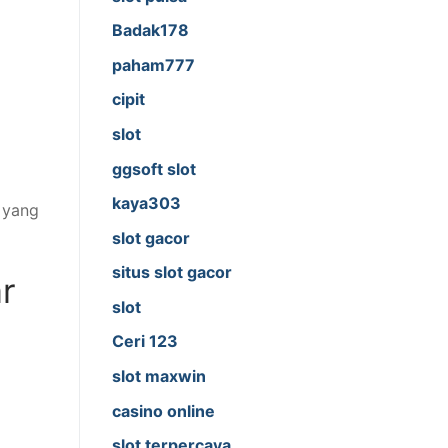
Badak178
paham777
cipit
slot
ggsoft slot
kaya303
 yang
slot gacor
situs slot gacor
r
slot
Ceri 123
slot maxwin
casino online
slot terpercaya