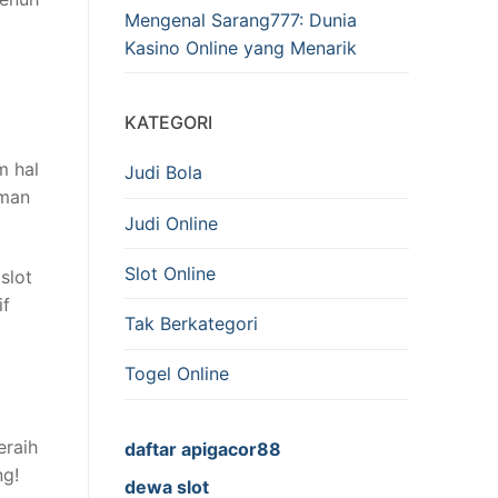
Mengenal Sarang777: Dunia
Kasino Online yang Menarik
KATEGORI
m hal
Judi Bola
aman
Judi Online
Slot Online
slot
if
Tak Berkategori
Togel Online
eraih
daftar apigacor88
ng!
dewa slot