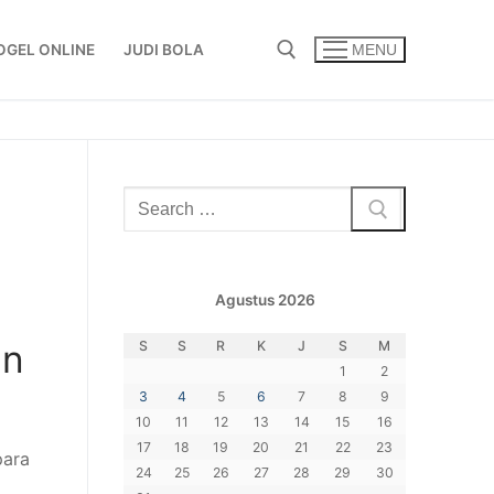
OGEL ONLINE
JUDI BOLA
MENU
Cari:
Cari:
Agustus 2026
an
S
S
R
K
J
S
M
1
2
3
4
5
6
7
8
9
10
11
12
13
14
15
16
17
18
19
20
21
22
23
para
24
25
26
27
28
29
30