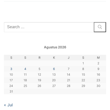
Cari:
Agustus 2026
S
S
R
K
J
S
M
1
2
3
4
5
6
7
8
9
10
11
12
13
14
15
16
17
18
19
20
21
22
23
24
25
26
27
28
29
30
31
« Jul