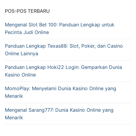
POS-POS TERBARU
Mengenal Slot Bet 100: Panduan Lengkap untuk
Pecinta Judi Online
Panduan Lengkap Texas88: Slot, Poker, dan Casino
Online Lainnya
Panduan Lengkap Hoki22 Login: Gemparkan Dunia
Kasino Online
MomoPlay: Menyelami Dunia Kasino Online yang
Menarik
Mengenal Sarang777: Dunia Kasino Online yang
Menarik