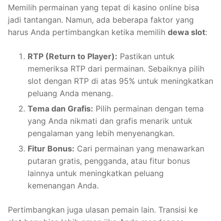
Memilih permainan yang tepat di kasino online bisa
jadi tantangan. Namun, ada beberapa faktor yang
harus Anda pertimbangkan ketika memilih
dewa slot
:
RTP (Return to Player):
Pastikan untuk
memeriksa RTP dari permainan. Sebaiknya pilih
slot dengan RTP di atas 95% untuk meningkatkan
peluang Anda menang.
Tema dan Grafis:
Pilih permainan dengan tema
yang Anda nikmati dan grafis menarik untuk
pengalaman yang lebih menyenangkan.
Fitur Bonus:
Cari permainan yang menawarkan
putaran gratis, pengganda, atau fitur bonus
lainnya untuk meningkatkan peluang
kemenangan Anda.
Pertimbangkan juga ulasan pemain lain. Transisi ke