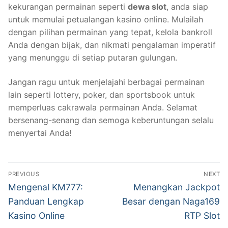
kekurangan permainan seperti
dewa slot
, anda siap
untuk memulai petualangan kasino online. Mulailah
dengan pilihan permainan yang tepat, kelola bankroll
Anda dengan bijak, dan nikmati pengalaman imperatif
yang menunggu di setiap putaran gulungan.
Jangan ragu untuk menjelajahi berbagai permainan
lain seperti lottery, poker, dan sportsbook untuk
memperluas cakrawala permainan Anda. Selamat
bersenang-senang dan semoga keberuntungan selalu
menyertai Anda!
Navigasi
PREVIOUS
NEXT
pos
Previous
Next
Mengenal KM777:
Menangkan Jackpot
post:
post:
Panduan Lengkap
Besar dengan Naga169
Kasino Online
RTP Slot