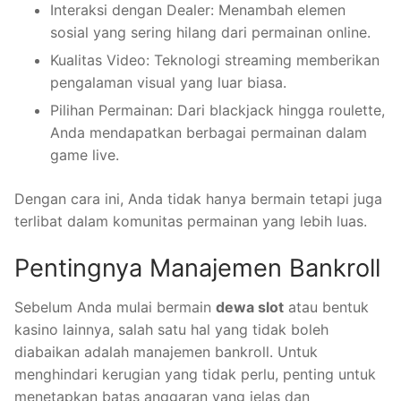
Interaksi dengan Dealer: Menambah elemen
sosial yang sering hilang dari permainan online.
Kualitas Video: Teknologi streaming memberikan
pengalaman visual yang luar biasa.
Pilihan Permainan: Dari blackjack hingga roulette,
Anda mendapatkan berbagai permainan dalam
game live.
Dengan cara ini, Anda tidak hanya bermain tetapi juga
terlibat dalam komunitas permainan yang lebih luas.
Pentingnya Manajemen Bankroll
Sebelum Anda mulai bermain
dewa slot
atau bentuk
kasino lainnya, salah satu hal yang tidak boleh
diabaikan adalah manajemen bankroll. Untuk
menghindari kerugian yang tidak perlu, penting untuk
menetapkan batas anggaran yang jelas dan