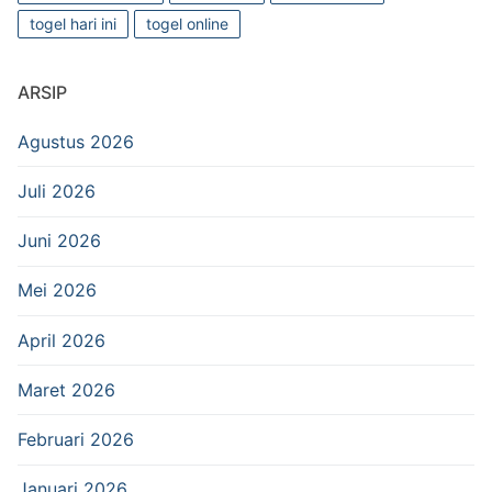
togel hari ini
togel online
ARSIP
Agustus 2026
Juli 2026
Juni 2026
Mei 2026
April 2026
Maret 2026
Februari 2026
Januari 2026