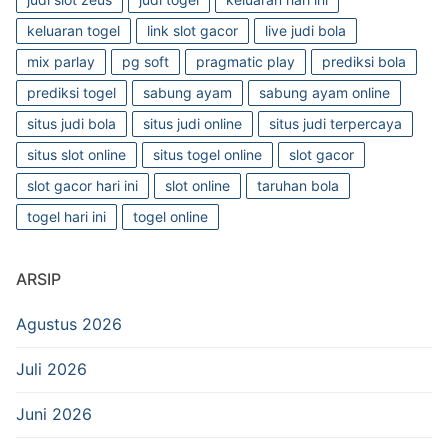
keluaran togel
link slot gacor
live judi bola
mix parlay
pg soft
pragmatic play
prediksi bola
prediksi togel
sabung ayam
sabung ayam online
situs judi bola
situs judi online
situs judi terpercaya
situs slot online
situs togel online
slot gacor
slot gacor hari ini
slot online
taruhan bola
togel hari ini
togel online
ARSIP
Agustus 2026
Juli 2026
Juni 2026