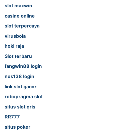
slot maxwin
casino online
slot terpercaya
virusbola
hoki raja
Slot terbaru
fangwin88 login
nos138 login
link slot gacor
robopragma slot
situs slot qris
RR777
situs poker