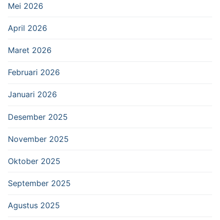
Mei 2026
April 2026
Maret 2026
Februari 2026
Januari 2026
Desember 2025
November 2025
Oktober 2025
September 2025
Agustus 2025