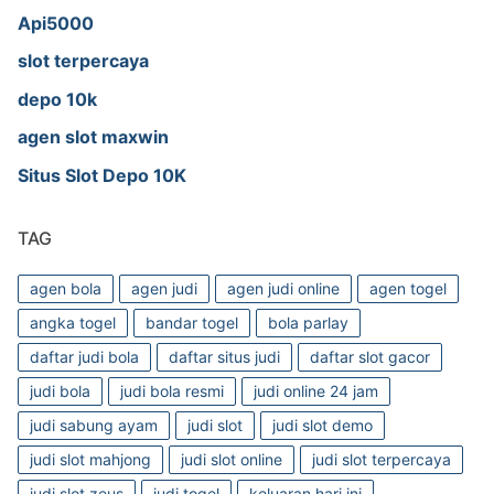
Api5000
slot terpercaya
depo 10k
agen slot maxwin
Situs Slot Depo 10K
TAG
agen bola
agen judi
agen judi online
agen togel
angka togel
bandar togel
bola parlay
daftar judi bola
daftar situs judi
daftar slot gacor
judi bola
judi bola resmi
judi online 24 jam
judi sabung ayam
judi slot
judi slot demo
judi slot mahjong
judi slot online
judi slot terpercaya
judi slot zeus
judi togel
keluaran hari ini