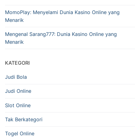
MomoPlay: Menyelami Dunia Kasino Online yang
Menarik
Mengenal Sarang777: Dunia Kasino Online yang
Menarik
KATEGORI
Judi Bola
Judi Online
Slot Online
Tak Berkategori
Togel Online