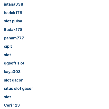
istana338
badak178
slot pulsa
Badak178
paham777
cipit
slot
ggsoft slot
kaya303
slot gacor
situs slot gacor
slot
Ceri 123