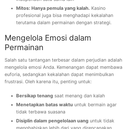
Mitos: Hanya pemula yang kalah.
Kasino
profesional juga bisa menghadapi kekalahan
terutama dalam permainan dengan strategi.
Mengelola Emosi dalam
Permainan
Salah satu tantangan terbesar dalam perjudian adalah
mengelola emosi Anda. Kemenangan dapat membawa
euforia, sedangkan kekalahan dapat menimbulkan
frustrasi. Oleh karena itu, penting untuk:
Bersikap tenang
saat menang dan kalah
Menetapkan batas waktu
untuk bermain agar
tidak terbawa suasana
Disiplin dalam pengelolaan uang
untuk tidak
menghabiskan lebih dari yang direncanakan