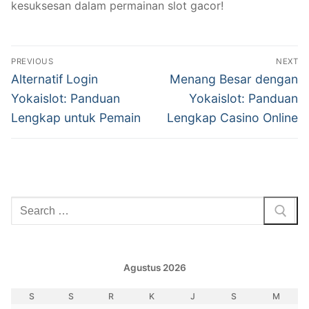
kesuksesan dalam permainan slot gacor!
Navigasi
PREVIOUS
NEXT
pos
Previous
Next
Alternatif Login
Menang Besar dengan
post:
post:
Yokaislot: Panduan
Yokaislot: Panduan
Lengkap untuk Pemain
Lengkap Casino Online
Cari:
Agustus 2026
S
S
R
K
J
S
M