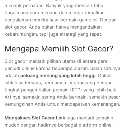
menarik perhatian. Banyak yang mencari tahu
bagaimana cara menang dan mengoptimalkan
pengalaman mereka saat bermain game ini. Dengan
slot gacor, Anda bukan hanya mengandalkan
keberuntungan, tapi juga strategi yang tepat.
Mengapa Memilih Slot Gacor?
Slot gacor menjadi pilihan utama di antara para
penjudi online karena beberapa alasan. Salah satunya
adalah
peluang menang yang lebih tinggi
. Dalam
istilah sederhana, permainan ini dirancang dengan
tingkat pengembalian pemain (RTP) yang lebih baik.
Artinya, semakin sering Anda bermain, semakin besar
kemungkinan Anda untuk mendapatkan kemenangan.
Mengakses Slot Gacor Link
juga menjadi semakin
mudah dengan hadirnya berbagai platform online.