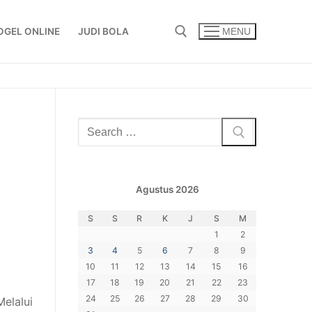
OGEL ONLINE
JUDI BOLA
MENU
Cari:
Cari:
Agustus 2026
S
S
R
K
J
S
M
1
2
3
4
5
6
7
8
9
10
11
12
13
14
15
16
17
18
19
20
21
22
23
24
25
26
27
28
29
30
Melalui