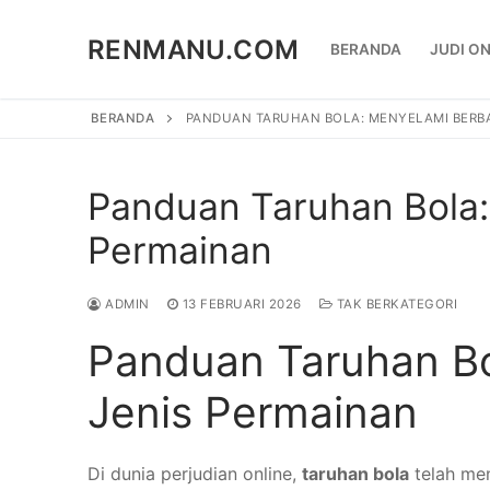
Lompat
ke
RENMANU.COM
BERANDA
JUDI O
konten
BERANDA
PANDUAN TARUHAN BOLA: MENYELAMI BERBA
Panduan Taruhan Bola:
Permainan
ADMIN
13 FEBRUARI 2026
TAK BERKATEGORI
Panduan Taruhan Bo
Jenis Permainan
Di dunia perjudian online,
taruhan bola
telah men