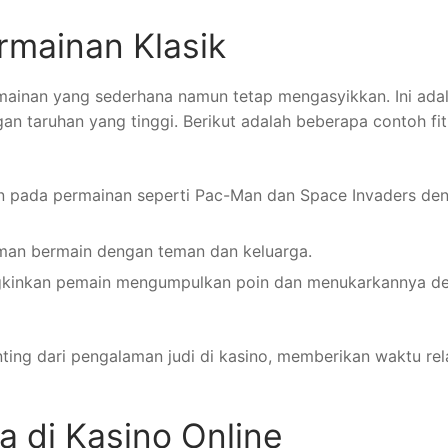
ermainan Klasik
ainan yang sederhana namun tetap mengasyikkan. Ini ada
an taruhan yang tinggi. Berikut adalah beberapa contoh fit
pada permainan seperti Pac-Man dan Space Invaders de
man bermain dengan teman dan keluarga.
kinkan pemain mengumpulkan poin dan menukarkannya d
ting dari pengalaman judi di kasino, memberikan waktu rel
a di Kasino Online