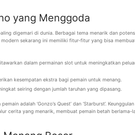
sino yang Menggoda
paling digemari di dunia. Berbagai tema menarik dan potens
modern sekarang ini memiliki fitur-fitur yang bisa membua
ditawarkan dalam permainan slot untuk meningkatkan pelu
rikan kesempatan ekstra bagi pemain untuk menang.
ingkat seiring dengan jumlah taruhan yang dipasang.
pemain adalah ‘Gonzo’s Quest’ dan ‘Starburst’. Keunggulan 
alur cerita yang menarik, membuat pemain betah berlama-l