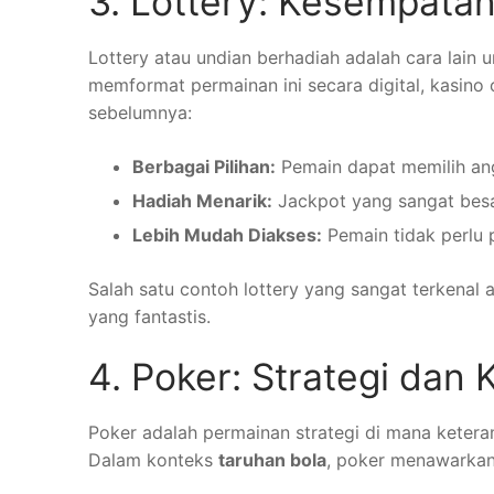
3. Lottery: Kesempata
Lottery atau undian berhadiah adalah cara lain
memformat permainan ini secara digital, kasin
sebelumnya:
Berbagai Pilihan:
Pemain dapat memilih an
Hadiah Menarik:
Jackpot yang sangat besar
Lebih Mudah Diakses:
Pemain tidak perlu p
Salah satu contoh lottery yang sangat terkenal
yang fantastis.
4. Poker: Strategi dan 
Poker adalah permainan strategi di mana ketera
Dalam konteks
taruhan bola
, poker menawarkan