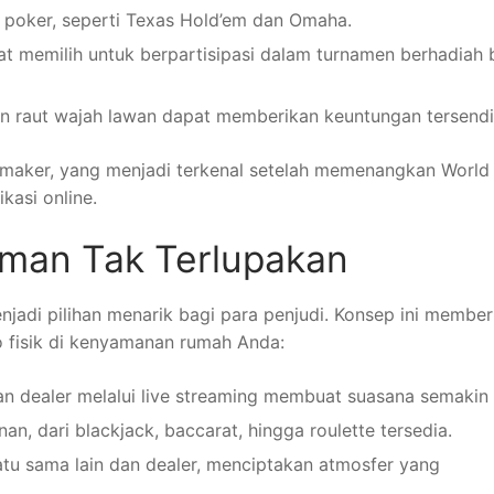
 poker, seperti Texas Hold’em dan Omaha.
 memilih untuk berpartisipasi dalam turnamen berhadiah 
raut wajah lawan dapat memberikan keuntungan tersendir
maker, yang menjadi terkenal setelah memenangkan World 
ikasi online.
aman Tak Terlupakan
njadi pilihan menarik bagi para penjudi. Konsep ini member
 fisik di kenyamanan rumah Anda:
an dealer melalui live streaming membuat suasana semakin 
an, dari blackjack, baccarat, hingga roulette tersedia.
tu sama lain dan dealer, menciptakan atmosfer yang