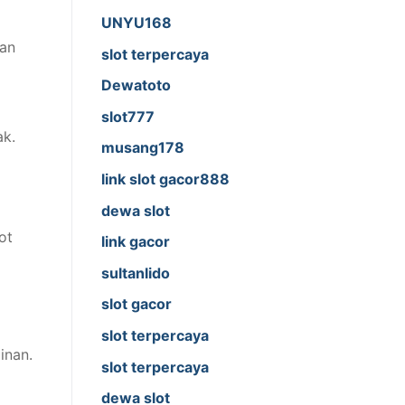
UNYU168
gan
slot terpercaya
Dewatoto
slot777
ak.
musang178
link slot gacor888
dewa slot
ot
link gacor
sultanlido
slot gacor
slot terpercaya
inan.
slot terpercaya
dewa slot