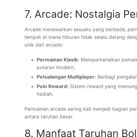
7. Arcade: Nostalgia P
Arcade menawarkan sesuatu yang berbeda; perm
tempat di mana hiburan tidak selalu datang deng
unik dari arcade:
Permainan Klasik:
Memperkenalkan pemain 
putaran modern.
Petualangan Multiplayer:
Berbagi pengala
Poin Reward:
Sistem reward yang memung
hadiah.
Permainan arcade sering kali menjadi bagian pen
antara taruhan besar.
8. Manfaat Taruhan Bol