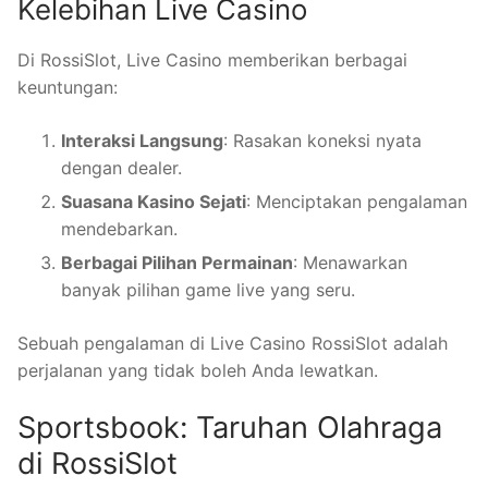
Kelebihan Live Casino
Di RossiSlot, Live Casino memberikan berbagai
keuntungan:
Interaksi Langsung
: Rasakan koneksi nyata
dengan dealer.
Suasana Kasino Sejati
: Menciptakan pengalaman
mendebarkan.
Berbagai Pilihan Permainan
: Menawarkan
banyak pilihan game live yang seru.
Sebuah pengalaman di Live Casino RossiSlot adalah
perjalanan yang tidak boleh Anda lewatkan.
Sportsbook: Taruhan Olahraga
di RossiSlot