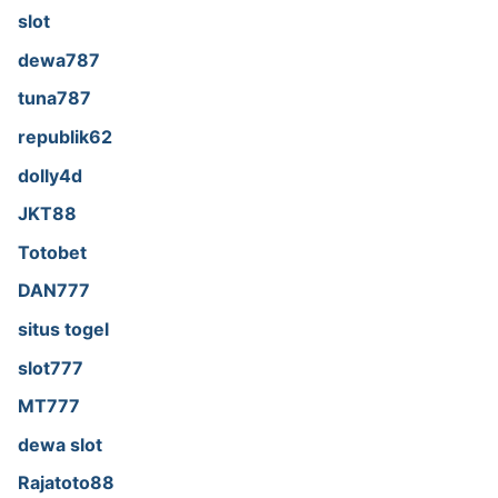
slot
dewa787
tuna787
republik62
dolly4d
JKT88
Totobet
DAN777
situs togel
slot777
MT777
dewa slot
Rajatoto88