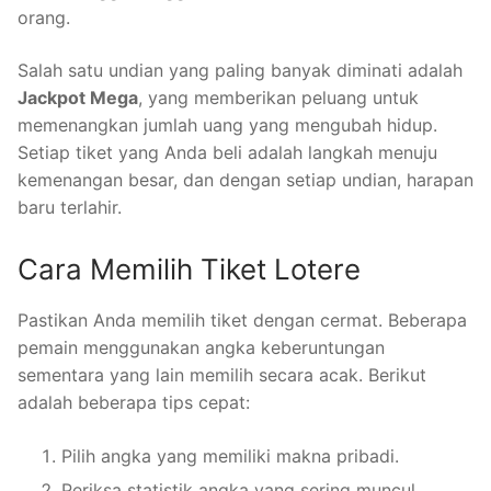
orang.
Salah satu undian yang paling banyak diminati adalah
Jackpot Mega
, yang memberikan peluang untuk
memenangkan jumlah uang yang mengubah hidup.
Setiap tiket yang Anda beli adalah langkah menuju
kemenangan besar, dan dengan setiap undian, harapan
baru terlahir.
Cara Memilih Tiket Lotere
Pastikan Anda memilih tiket dengan cermat. Beberapa
pemain menggunakan angka keberuntungan
sementara yang lain memilih secara acak. Berikut
adalah beberapa tips cepat:
Pilih angka yang memiliki makna pribadi.
Periksa statistik angka yang sering muncul.