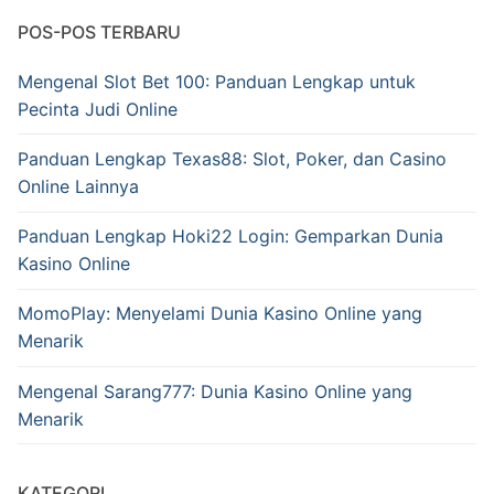
POS-POS TERBARU
Mengenal Slot Bet 100: Panduan Lengkap untuk
Pecinta Judi Online
Panduan Lengkap Texas88: Slot, Poker, dan Casino
Online Lainnya
Panduan Lengkap Hoki22 Login: Gemparkan Dunia
Kasino Online
MomoPlay: Menyelami Dunia Kasino Online yang
Menarik
Mengenal Sarang777: Dunia Kasino Online yang
Menarik
KATEGORI