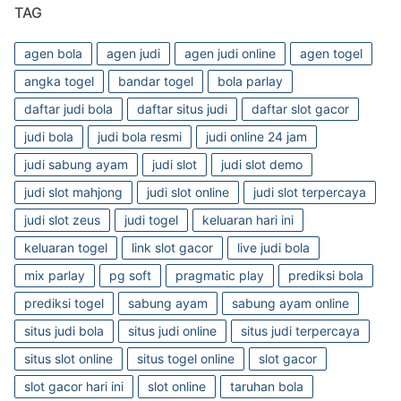
TAG
agen bola
agen judi
agen judi online
agen togel
angka togel
bandar togel
bola parlay
daftar judi bola
daftar situs judi
daftar slot gacor
judi bola
judi bola resmi
judi online 24 jam
judi sabung ayam
judi slot
judi slot demo
judi slot mahjong
judi slot online
judi slot terpercaya
judi slot zeus
judi togel
keluaran hari ini
keluaran togel
link slot gacor
live judi bola
mix parlay
pg soft
pragmatic play
prediksi bola
prediksi togel
sabung ayam
sabung ayam online
situs judi bola
situs judi online
situs judi terpercaya
situs slot online
situs togel online
slot gacor
slot gacor hari ini
slot online
taruhan bola