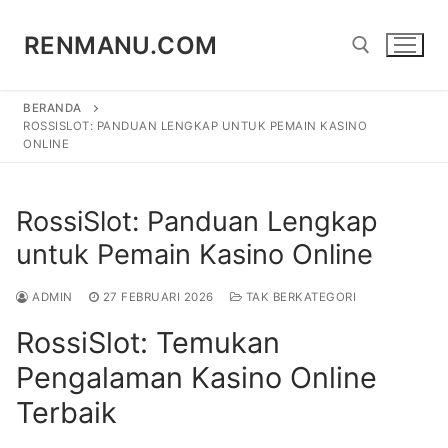
Lompat
ke
RENMANU.COM
konten
BERANDA
Cari:
ROSSISLOT: PANDUAN LENGKAP UNTUK PEMAIN KASINO
ONLINE
RossiSlot: Panduan Lengkap
untuk Pemain Kasino Online
ADMIN
27 FEBRUARI 2026
TAK BERKATEGORI
RossiSlot: Temukan
Pengalaman Kasino Online
Terbaik