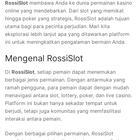
RossiSlot
membawa Anda ke dunia permainan kasino
online yang mendebarkan. Dari slot yang memikat
hingga poker yang strategis, RossiSlot adalah tujuan
utama bagi para pecinta perjudian. Mari kita
eksplorasi lebih lanjut apa yang ditawarkan platform
ini untuk meningkatkan pengalaman bermain Anda.
Mengenal RossiSlot
Di
RossiSlot
, setiap pemain dapat menemukan
berbagai jenis permainan. Dengan antarmuka yang
ramah pengguna, para pemain dapat dengan mudah
menavigasi antara slot, lottery, poker, dan live casino.
Platform ini bukan hanya sekadar tempat untuk
berjudi, tetapi juga komunitas yang memfasilitasi
interaksi antara pemain.
Dengan berbagai pilihan permainan, RossiSlot