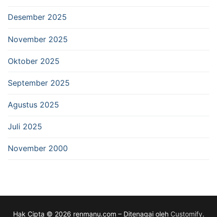
Desember 2025
November 2025
Oktober 2025
September 2025
Agustus 2025
Juli 2025
November 2000
Hak Cipta © 2026 renmanu.com – Ditenagai oleh
Customify
.