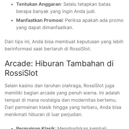
Tentukan Anggaran
: Selalu tetapkan batas
berapa banyak yang ingin Anda judi.
Manfaatkan Promosi
: Periksa apakah ada promo
yang dapat dimanfaatkan.
Dari tips ini, Anda bisa membuat keputusan yang lebih
berinformasi saat bertaruh di RossiSlot.
Arcade: Hiburan Tambahan di
RossiSlot
Selain kasino dan taruhan olahraga, RossiSlot juga
memiliki bagian arcade yang penuh warna. Ini adalah
tempat di mana nostalgia dan modernitas bertemu.
Dari permainan klasik hingga yang terbaru, Anda bisa
menikmati hiburan di luar perjudian.
Permainan Klasik
: Menghadirkan kembali