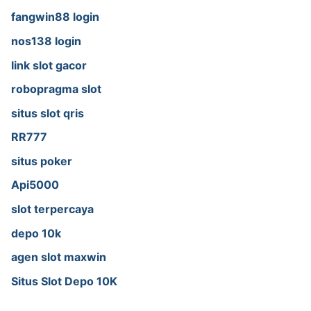
fangwin88 login
nos138 login
link slot gacor
robopragma slot
situs slot qris
RR777
situs poker
Api5000
slot terpercaya
depo 10k
agen slot maxwin
Situs Slot Depo 10K