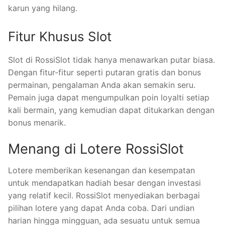
karun yang hilang.
Fitur Khusus Slot
Slot di RossiSlot tidak hanya menawarkan putar biasa.
Dengan fitur-fitur seperti putaran gratis dan bonus
permainan, pengalaman Anda akan semakin seru.
Pemain juga dapat mengumpulkan poin loyalti setiap
kali bermain, yang kemudian dapat ditukarkan dengan
bonus menarik.
Menang di Lotere RossiSlot
Lotere memberikan kesenangan dan kesempatan
untuk mendapatkan hadiah besar dengan investasi
yang relatif kecil. RossiSlot menyediakan berbagai
pilihan lotere yang dapat Anda coba. Dari undian
harian hingga mingguan, ada sesuatu untuk semua