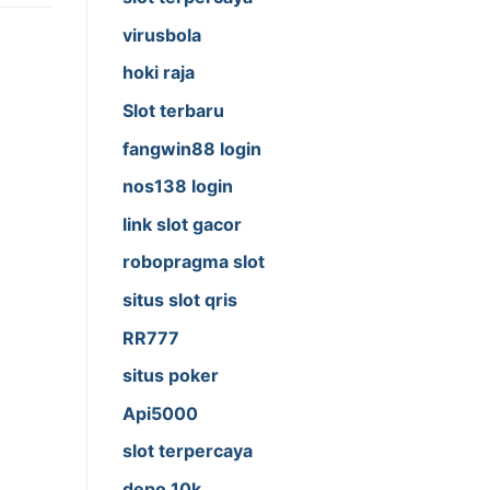
virusbola
hoki raja
Slot terbaru
fangwin88 login
nos138 login
link slot gacor
robopragma slot
situs slot qris
RR777
situs poker
Api5000
slot terpercaya
depo 10k