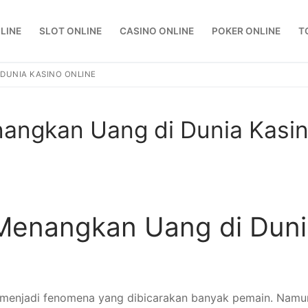
NLINE
SLOT ONLINE
CASINO ONLINE
POKER ONLINE
T
 DUNIA KASINO ONLINE
enangkan Uang di Dunia Kasi
: Menangkan Uang di Dun
menjadi fenomena yang dibicarakan banyak pemain. Namu