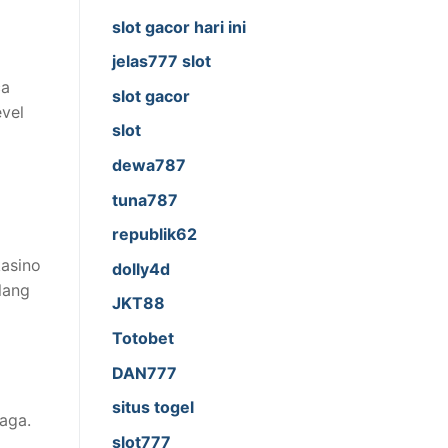
slot gacor hari ini
jelas777 slot
ca
slot gacor
vel
slot
dewa787
tuna787
republik62
kasino
dolly4d
lang
JKT88
Totobet
DAN777
situs togel
aga.
slot777