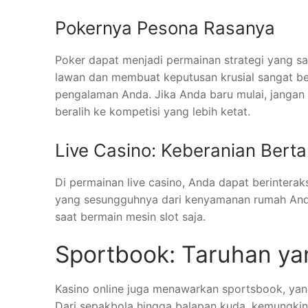
Pokernya Pesona Rasanya
Poker dapat menjadi permainan strategi yang 
lawan dan membuat keputusan krusial sangat be
pengalaman Anda. Jika Anda baru mulai, jangan
beralih ke kompetisi yang lebih ketat.
Live Casino: Keberanian Bert
Di permainan live casino, Anda dapat berintera
yang sesungguhnya dari kenyamanan rumah Anda. 
saat bermain mesin slot saja.
Sportbook: Taruhan y
Kasino online juga menawarkan sportsbook, ya
Dari sepakbola hingga balapan kuda, kemungki