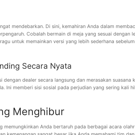
sangat mendebarkan. Di sini, kemahiran Anda dalam memba
rpengaruh. Cobalah bermain di meja yang sesuai dengan le
 ragu untuk memainkan versi yang lebih sederhana sebelum
anding Secara Nyata
ksi dengan dealer secara langsung dan merasakan suasana 
Ini memberi sisi sosial pada perjudian yang sering kali hi
ang Menghibur
ng memungkinkan Anda bertaruh pada berbagai acara olahr
nan kemenangan sangat besar jika Anda memahami tim dan