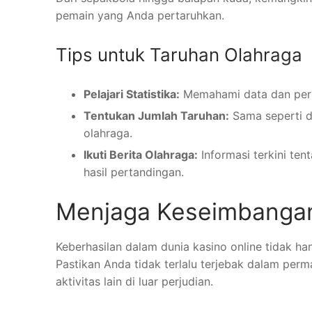
pemain yang Anda pertaruhkan.
Tips untuk Taruhan Olahraga
Pelajari Statistika:
Memahami data dan perf
Tentukan Jumlah Taruhan:
Sama seperti d
olahraga.
Ikuti Berita Olahraga:
Informasi terkini te
hasil pertandingan.
Menjaga Keseimbangan
Keberhasilan dalam dunia kasino online tidak h
Pastikan Anda tidak terlalu terjebak dalam per
aktivitas lain di luar perjudian.