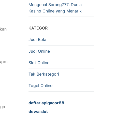
Mengenal Sarang777: Dunia
Kasino Online yang Menarik
KATEGORI
pkan
Judi Bola
Judi Online
ckpot
Slot Online
Tak Berkategori
Togel Online
daftar apigacor88
uga
dewa slot