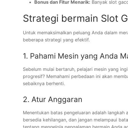
Bonus dan Fitur Menarik:
Banyak slot gac
Strategi bermain Slot G
Untuk memaksimalkan peluang Anda dalam mera
beberapa strategi yang efektif.
1. Pahami Mesin yang Anda M
Sebelum mulai bertaruh, pelajari mesin yang ingi
progresif? Memahami perbedaan ini akan memb
sebaiknya berhenti.
2. Atur Anggaran
Menentukan batas pengeluaran adalah langkah 
bersedia kehilangan, dan jangan melampaui batas
tentang mengelola pengalaman bermain Anda a