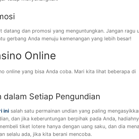
mosi
t datang dan promosi yang menguntungkan. Jangan ragu 
intu gerbang Anda menuju kemenangan yang lebih besar!
asino Online
ino online yang bisa Anda coba. Mari kita lihat beberapa di
 dalam Setiap Pengundian
i ini
salah satu permainan undian yang paling mengasyikka
dian, dan jika keberuntungan berpihak pada Anda, hadiahny
 membeli tiket lotere hanya dengan uang saku, dan dia men
n selalu ada, jika kita berani mencoba.