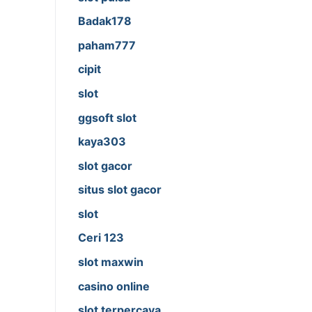
Badak178
paham777
cipit
slot
ggsoft slot
kaya303
slot gacor
situs slot gacor
slot
Ceri 123
slot maxwin
casino online
slot terpercaya