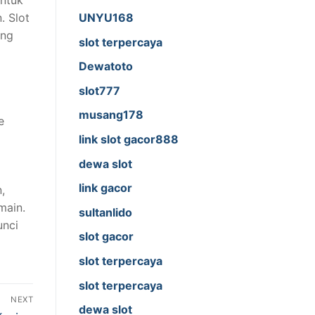
. Slot
UNYU168
ing
slot terpercaya
Dewatoto
slot777
musang178
e
link slot gacor888
dewa slot
link gacor
,
main.
sultanlido
unci
slot gacor
slot terpercaya
slot terpercaya
NEXT
dewa slot