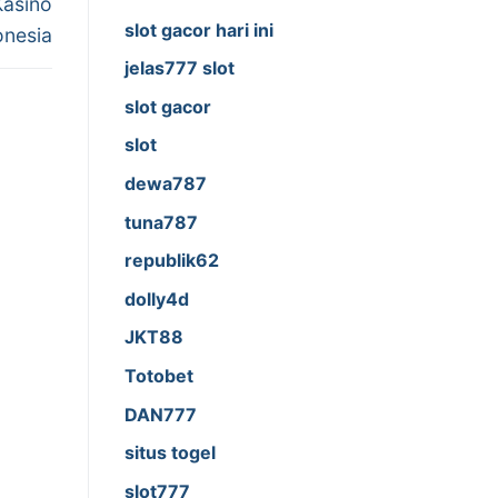
Kasino
slot gacor hari ini
onesia
jelas777 slot
slot gacor
slot
dewa787
tuna787
republik62
dolly4d
JKT88
Totobet
DAN777
situs togel
slot777