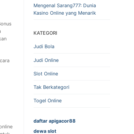
Mengenal Sarang777: Dunia
Kasino Online yang Menarik
Bonus
n
KATEGORI
kan
Judi Bola
Judi Online
ecara
Slot Online
Tak Berkategori
Togel Online
daftar apigacor88
online
dewa slot
untuk