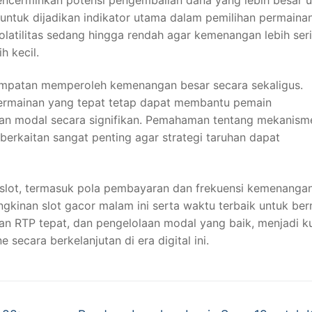
untuk dijadikan indikator utama dalam pemilihan permainan
latilitas sedang hingga rendah agar kemenangan lebih ser
h kecil.
esempatan memperoleh kemenangan besar secara sekaligus.
permainan yang tepat tetap dapat membantu pemain
n modal secara signifikan. Pemahaman tentang mekanism
berkaitan sangat penting agar strategi taruhan dapat
 slot, termasuk pola pembayaran dan frekuensi kemenangan
inan slot gacor malam ini serta waktu terbaik untuk ber
gan RTP tepat, dan pengelolaan modal yang baik, menjadi k
ecara berkelanjutan di era digital ini.