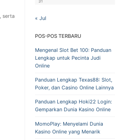
31
 serta
« Jul
POS-POS TERBARU
Mengenal Slot Bet 100: Panduan
Lengkap untuk Pecinta Judi
Online
Panduan Lengkap Texas88: Slot,
Poker, dan Casino Online Lainnya
Panduan Lengkap Hoki22 Login:
Gemparkan Dunia Kasino Online
MomoPlay: Menyelami Dunia
Kasino Online yang Menarik