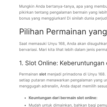
Mungkin Anda bertanya-tanya, apa yang membuat
pikirkan tentang pengalaman bermain yang lebih
bonus yang menggiurkan! Di sinilah dunia perjud
Pilihan Permainan yan
Saat memasuki Unyu 168, Anda akan disuguhkan
bervariasi. Mari kita lihat lebih dalam jenis per
1. Slot Online: Keberuntungan
Permainan
slot
menjadi primadona di Unyu 168.
setiap putaran menawarkan pengalaman yang uni
menggugah adrenalin, Anda dapat memilih sesua
Keuntungan dari bermain slot online:
Mudah untuk dimainkan, bahkan bagi pemu