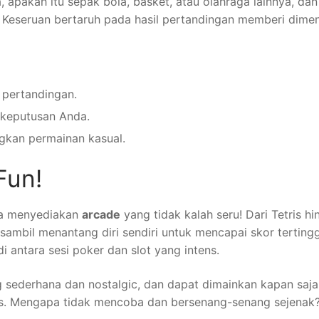
, apakah itu sepak bola, basket, atau olahraga lainnya, dan
Keseruan bertaruh pada hasil pertandingan memberi dimen
pertandingan.
 keputusan Anda.
gkan permainan kasual.
Fun!
ga menyediakan
arcade
yang tidak kalah seru! Dari Tetris h
sambil menantang diri sendiri untuk mencapai skor tertingg
i antara sesi poker dan slot yang intens.
sederhana dan nostalgic, dan dapat dimainkan kapan saj
erus. Mengapa tidak mencoba dan bersenang-senang sejenak