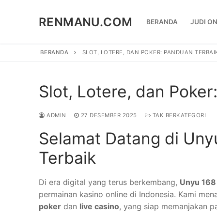
Lompat
ke
RENMANU.COM
BERANDA
JUDI O
konten
BERANDA
SLOT, LOTERE, DAN POKER: PANDUAN TERBAI
Slot, Lotere, dan Poke
ADMIN
27 DESEMBER 2025
TAK BERKATEGORI
Selamat Datang di Unyu
Terbaik
Di era digital yang terus berkembang,
Unyu 168
permainan kasino online di Indonesia. Kami me
poker
dan
live casino
, yang siap memanjakan pa