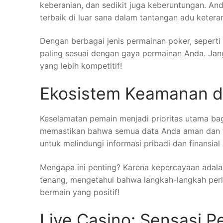
keberanian, dan sedikit juga keberuntungan. A
terbaik di luar sana dalam tantangan adu ketera
Dengan berbagai jenis permainan poker, seper
paling sesuai dengan gaya permainan Anda. Jang
yang lebih kompetitif!
Ekosistem Keamanan d
Keselamatan pemain menjadi prioritas utama ba
memastikan bahwa semua data Anda aman dan te
untuk melindungi informasi pribadi dan finansial
Mengapa ini penting? Karena kepercayaan adala
tenang, mengetahui bahwa langkah-langkah per
bermain yang positif!
Live Casino: Sensasi 