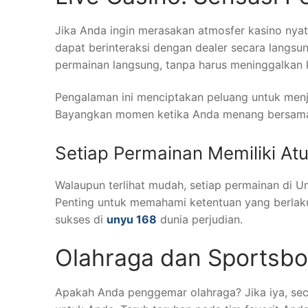
Jika Anda ingin merasakan atmosfer kasino nya
dapat berinteraksi dengan dealer secara langsun
permainan langsung, tanpa harus meninggalkan
Pengalaman ini menciptakan peluang untuk menj
Bayangkan momen ketika Anda menang bersama 
Setiap Permainan Memiliki At
Walaupun terlihat mudah, setiap permainan di 
Penting untuk memahami ketentuan yang berlaku 
sukses di
unyu 168
dunia perjudian.
Olahraga dan Sportsbo
Apakah Anda penggemar olahraga? Jika iya, se