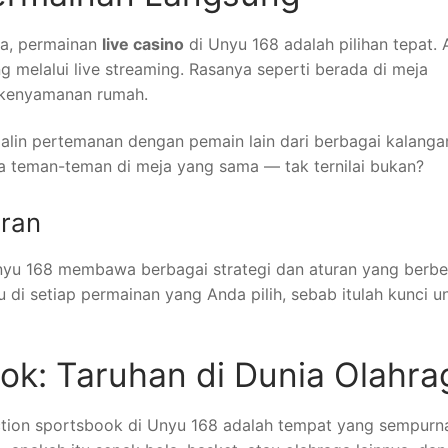
ta, permainan
live casino
di Unyu 168 adalah pilihan tepat.
g melalui live streaming. Rasanya seperti berada di meja
 kenyamanan rumah.
alin pertemanan dengan pemain lain dari berbagai kalanga
teman-teman di meja yang sama — tak ternilai bukan?
uran
Unyu 168 membawa berbagai strategi dan aturan yang berbe
di setiap permainan yang Anda pilih, sebab itulah kunci u
ok: Taruhan di Dunia Olahra
ction sportsbook di Unyu 168 adalah tempat yang sempurn