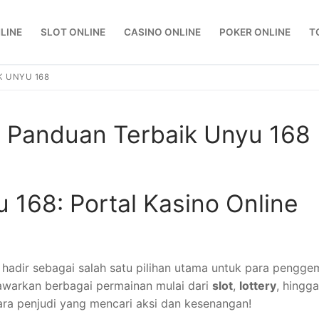
NLINE
SLOT ONLINE
CASINO ONLINE
POKER ONLINE
T
K UNYU 168
r: Panduan Terbaik Unyu 168
 168: Portal Kasino Online
hadir sebagai salah satu pilihan utama untuk para pengge
nawarkan berbagai permainan mulai dari
slot
,
lottery
, hingga
ra penjudi yang mencari aksi dan kesenangan!