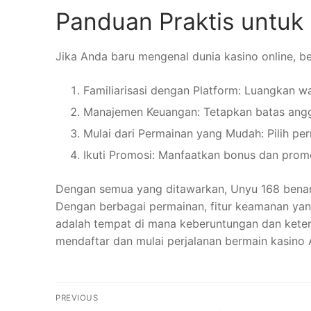
Panduan Praktis untuk
Jika Anda baru mengenal dunia kasino online, b
Familiarisasi dengan Platform: Luangkan 
Manajemen Keuangan: Tetapkan batas angga
Mulai dari Permainan yang Mudah: Pilih pe
Ikuti Promosi: Manfaatkan bonus dan pro
Dengan semua yang ditawarkan, Unyu 168 benar-b
Dengan berbagai permainan, fitur keamanan yang
adalah tempat di mana keberuntungan dan kete
mendaftar dan mulai perjalanan bermain kasino A
Navigasi
PREVIOUS