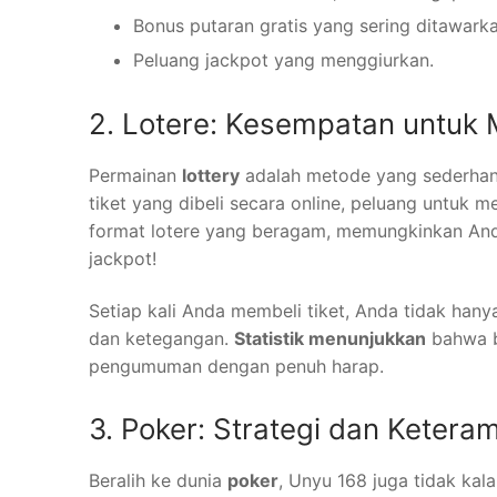
Bonus putaran gratis yang sering ditawarka
Peluang jackpot yang menggiurkan.
2. Lotere: Kesempatan untuk
Permainan
lottery
adalah metode yang sederhan
tiket yang dibeli secara online, peluang untuk
format lotere yang beragam, memungkinkan And
jackpot!
Setiap kali Anda membeli tiket, Anda tidak ha
dan ketegangan.
Statistik menunjukkan
bahwa b
pengumuman dengan penuh harap.
3. Poker: Strategi dan Ketera
Beralih ke dunia
poker
, Unyu 168 juga tidak kal