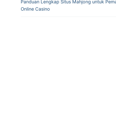
Previous
pos
Panduan Lengkap Situs Mahjong untuk Pem
post:
Online Casino