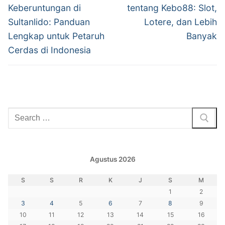
post:
post:
Keberuntungan di
tentang Kebo88: Slot,
Sultanlido: Panduan
Lotere, dan Lebih
Lengkap untuk Petaruh
Banyak
Cerdas di Indonesia
Cari:
Agustus 2026
S
S
R
K
J
S
M
1
2
3
4
5
6
7
8
9
10
11
12
13
14
15
16