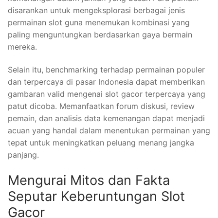
disarankan untuk mengeksplorasi berbagai jenis
permainan slot guna menemukan kombinasi yang
paling menguntungkan berdasarkan gaya bermain
mereka.
Selain itu, benchmarking terhadap permainan populer
dan terpercaya di pasar Indonesia dapat memberikan
gambaran valid mengenai slot gacor terpercaya yang
patut dicoba. Memanfaatkan forum diskusi, review
pemain, dan analisis data kemenangan dapat menjadi
acuan yang handal dalam menentukan permainan yang
tepat untuk meningkatkan peluang menang jangka
panjang.
Mengurai Mitos dan Fakta
Seputar Keberuntungan Slot
Gacor