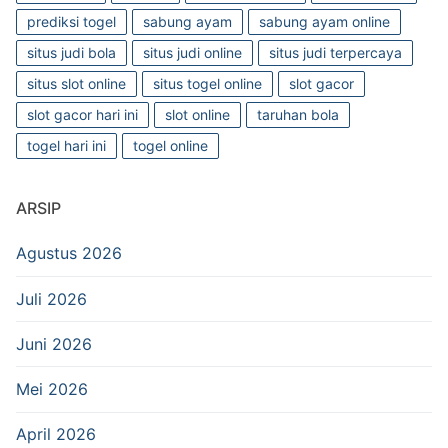
prediksi togel
sabung ayam
sabung ayam online
situs judi bola
situs judi online
situs judi terpercaya
situs slot online
situs togel online
slot gacor
slot gacor hari ini
slot online
taruhan bola
togel hari ini
togel online
ARSIP
Agustus 2026
Juli 2026
Juni 2026
Mei 2026
April 2026