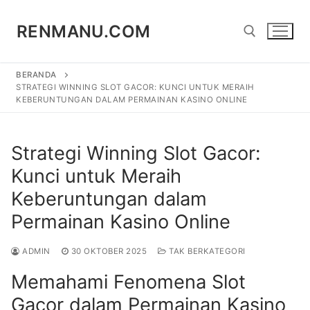
Lompat
ke
RENMANU.COM
konten
BERANDA
Cari:
STRATEGI WINNING SLOT GACOR: KUNCI UNTUK MERAIH
KEBERUNTUNGAN DALAM PERMAINAN KASINO ONLINE
Strategi Winning Slot Gacor:
Kunci untuk Meraih
Keberuntungan dalam
Permainan Kasino Online
ADMIN
30 OKTOBER 2025
TAK BERKATEGORI
Memahami Fenomena Slot
Gacor dalam Permainan Kasino