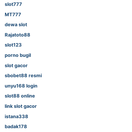
slot777
MT777
dewa slot
Rajatoto88
slot123
porno bugil
slot gacor
sbobet88 resmi
unyu168 login
slot88 online
link slot gacor
istana338
badak178