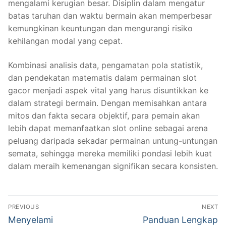
mengalami kerugian besar. Disiplin dalam mengatur
batas taruhan dan waktu bermain akan memperbesar
kemungkinan keuntungan dan mengurangi risiko
kehilangan modal yang cepat.
Kombinasi analisis data, pengamatan pola statistik,
dan pendekatan matematis dalam permainan slot
gacor menjadi aspek vital yang harus disuntikkan ke
dalam strategi bermain. Dengan memisahkan antara
mitos dan fakta secara objektif, para pemain akan
lebih dapat memanfaatkan slot online sebagai arena
peluang daripada sekadar permainan untung-untungan
semata, sehingga mereka memiliki pondasi lebih kuat
dalam meraih kemenangan signifikan secara konsisten.
Navigasi
PREVIOUS
NEXT
pos
Previous
Next
Menyelami
Panduan Lengkap