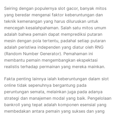
Seiring dengan populernya slot gacor, banyak mitos
yang beredar mengenai faktor keberuntungan dan
teknik kemenangan yang harus diluruskan untuk
mencegah kesalahpahaman. Salah satu mitos umum
adalah bahwa pemain dapat memprediksi putaran
mesin dengan pola tertentu, padahal setiap putaran
adalah peristiwa independen yang diatur oleh RNG
(Random Number Generator). Pemahaman ini
membantu pemain mengembangkan ekspektasi
realistis terhadap permainan yang mereka mainkan.
Fakta penting lainnya ialah keberuntungan dalam slot
online tidak sepenuhnya bergantung pada
peruntungan semata, melainkan juga pada adanya
strategi dan manajemen modal yang baik. Pengelolaan
bankroll yang tepat adalah komponen esensial yang
membedakan antara pemain yang sukses dan yang