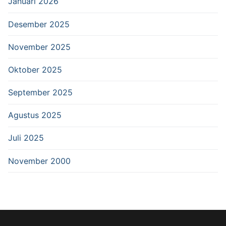
Januari 2026
Desember 2025
November 2025
Oktober 2025
September 2025
Agustus 2025
Juli 2025
November 2000