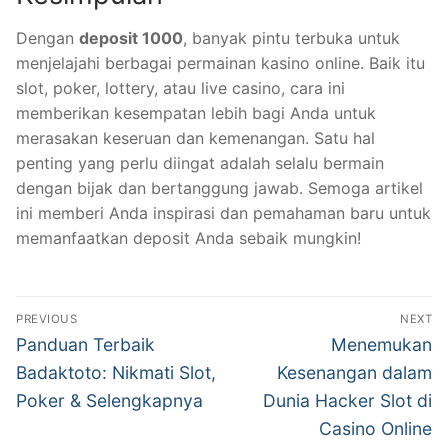
Dengan
deposit 1000
, banyak pintu terbuka untuk
menjelajahi berbagai permainan kasino online. Baik itu
slot, poker, lottery, atau live casino, cara ini
memberikan kesempatan lebih bagi Anda untuk
merasakan keseruan dan kemenangan. Satu hal
penting yang perlu diingat adalah selalu bermain
dengan bijak dan bertanggung jawab. Semoga artikel
ini memberi Anda inspirasi dan pemahaman baru untuk
memanfaatkan deposit Anda sebaik mungkin!
Navigasi
PREVIOUS
NEXT
pos
Previous
Next
Panduan Terbaik
Menemukan
post:
post:
Badaktoto: Nikmati Slot,
Kesenangan dalam
Poker & Selengkapnya
Dunia Hacker Slot di
Casino Online