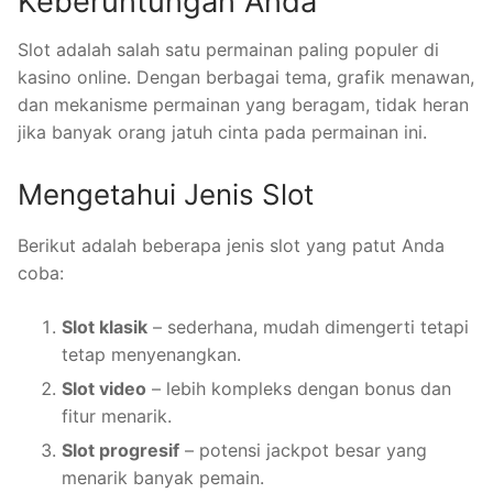
Keberuntungan Anda
Slot adalah salah satu permainan paling populer di
kasino online. Dengan berbagai tema, grafik menawan,
dan mekanisme permainan yang beragam, tidak heran
jika banyak orang jatuh cinta pada permainan ini.
Mengetahui Jenis Slot
Berikut adalah beberapa jenis slot yang patut Anda
coba:
Slot klasik
– sederhana, mudah dimengerti tetapi
tetap menyenangkan.
Slot video
– lebih kompleks dengan bonus dan
fitur menarik.
Slot progresif
– potensi jackpot besar yang
menarik banyak pemain.