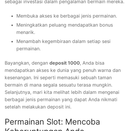
sebagai investasi dalam pengalaman bermain mereka.
Membuka akses ke berbagai jenis permainan.
Meningkatkan peluang mendapatkan bonus
menarik.
Menambah kegembiraan dalam setiap sesi
permainan.
Bayangkan, dengan
deposit 1000
, Anda bisa
mendapatkan akses ke dunia yang penuh warna dan
kesenangan. Ini seperti memasuki sebuah taman
bermain di mana segala sesuatu terasa mungkin.
Selanjutnya, mari kita melihat lebih dalam mengenai
berbagai jenis permainan yang dapat Anda nikmati
setelah melakukan deposit ini.
Permainan Slot: Mencoba