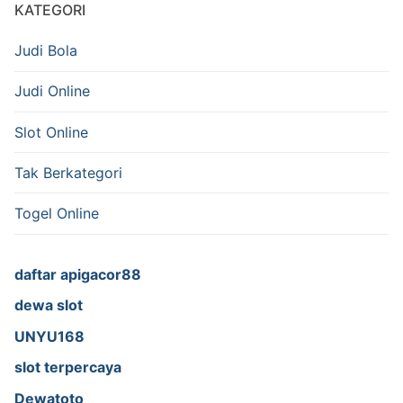
KATEGORI
Judi Bola
Judi Online
Slot Online
Tak Berkategori
Togel Online
daftar apigacor88
dewa slot
UNYU168
slot terpercaya
Dewatoto