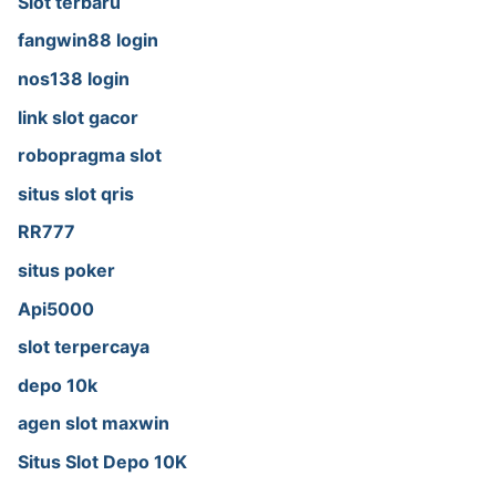
Slot terbaru
fangwin88 login
nos138 login
link slot gacor
robopragma slot
situs slot qris
RR777
situs poker
Api5000
slot terpercaya
depo 10k
agen slot maxwin
Situs Slot Depo 10K