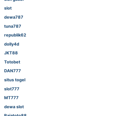
slot
dewa787
tuna787
republik62
dolly4d
JKT88
Totobet
DAN777
situs togel
slot777
MT777
dewa slot
Rajatoto88