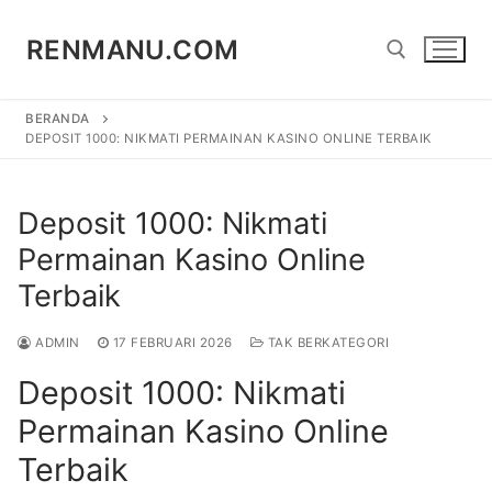
Lompat
ke
RENMANU.COM
konten
BERANDA
Cari:
DEPOSIT 1000: NIKMATI PERMAINAN KASINO ONLINE TERBAIK
Deposit 1000: Nikmati
Permainan Kasino Online
Terbaik
ADMIN
17 FEBRUARI 2026
TAK BERKATEGORI
Deposit 1000: Nikmati
Permainan Kasino Online
Terbaik