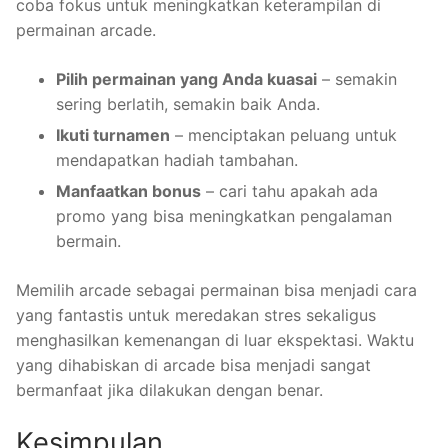
coba fokus untuk meningkatkan keterampilan di
permainan arcade.
Pilih permainan yang Anda kuasai
– semakin
sering berlatih, semakin baik Anda.
Ikuti turnamen
– menciptakan peluang untuk
mendapatkan hadiah tambahan.
Manfaatkan bonus
– cari tahu apakah ada
promo yang bisa meningkatkan pengalaman
bermain.
Memilih arcade sebagai permainan bisa menjadi cara
yang fantastis untuk meredakan stres sekaligus
menghasilkan kemenangan di luar ekspektasi. Waktu
yang dihabiskan di arcade bisa menjadi sangat
bermanfaat jika dilakukan dengan benar.
Kesimpulan