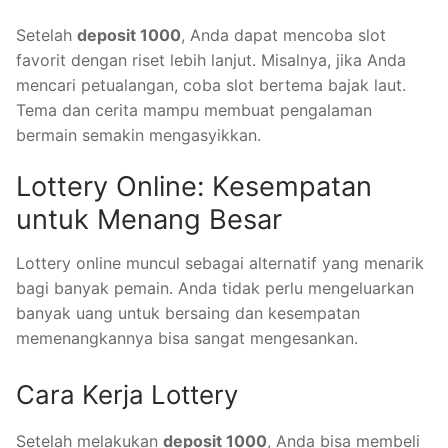
Setelah
deposit 1000
, Anda dapat mencoba slot
favorit dengan riset lebih lanjut. Misalnya, jika Anda
mencari petualangan, coba slot bertema bajak laut.
Tema dan cerita mampu membuat pengalaman
bermain semakin mengasyikkan.
Lottery Online: Kesempatan
untuk Menang Besar
Lottery online muncul sebagai alternatif yang menarik
bagi banyak pemain. Anda tidak perlu mengeluarkan
banyak uang untuk bersaing dan kesempatan
memenangkannya bisa sangat mengesankan.
Cara Kerja Lottery
Setelah melakukan
deposit 1000
, Anda bisa membeli