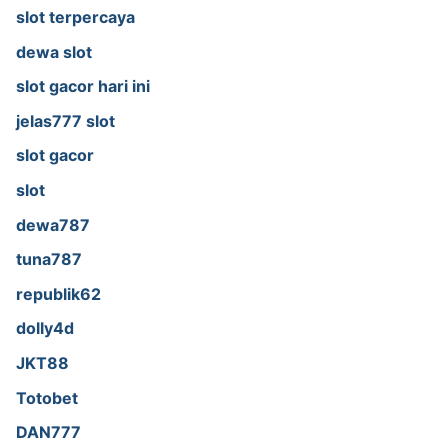
slot terpercaya
dewa slot
slot gacor hari ini
jelas777 slot
slot gacor
slot
dewa787
tuna787
republik62
dolly4d
JKT88
Totobet
DAN777