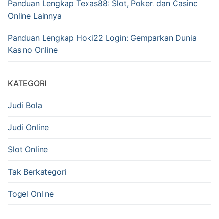
Panduan Lengkap Texas88: Slot, Poker, dan Casino
Online Lainnya
Panduan Lengkap Hoki22 Login: Gemparkan Dunia
Kasino Online
KATEGORI
Judi Bola
Judi Online
Slot Online
Tak Berkategori
Togel Online