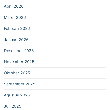
April 2026
Maret 2026
Februari 2026
Januari 2026
Desember 2025
November 2025
Oktober 2025
September 2025
Agustus 2025
Juli 2025