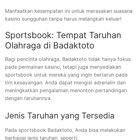
Manfaatkan kesempatan ini untuk merasakan suasana
kasino sungguhan tanpa harus melangkah keluar!
Sportsbook: Tempat Taruhan
Olahraga di Badaktoto
Bagi pencinta olahraga, Badaktoto tidak hanya fokus
pada permainan kasino, tetapi juga menyediakan
sportsbook untuk mereka yang ingin bertaruh pada
tim kesayangan. Anda dapat mengisi adrenalin dan
meningkatkan pengalaman menonton pertandingan
dengan taruhannya.
Jenis Taruhan yang Tersedia
Pada sportsbook Badaktoto, Anda bisa melakukan
berbagai jenis taruhan, seperti: