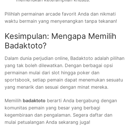
Pilihlah permainan arcade favorit Anda dan nikmati
waktu bermain yang menyenangkan tanpa tekanan!
Kesimpulan: Mengapa Memilih
Badaktoto?
Dalam dunia perjudian online, Badaktoto adalah pilihan
yang tak boleh dilewatkan. Dengan berbagai opsi
permainan mulai dari slot hingga poker dan
sportsbook, setiap pemain dapat menemukan sesuatu
yang menarik dan sesuai dengan minat mereka.
Memilih
badaktoto
berarti Anda bergabung dengan
komunitas pemain yang besar yang berbagi
kegembiraan dan pengalaman. Segera daftar dan
mulai petualangan Anda sekarang juga!