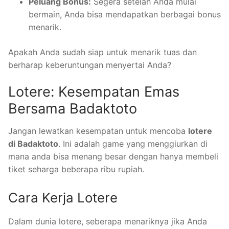
Peluang Bonus:
Segera setelah Anda mulai
bermain, Anda bisa mendapatkan berbagai bonus
menarik.
Apakah Anda sudah siap untuk menarik tuas dan
berharap keberuntungan menyertai Anda?
Lotere: Kesempatan Emas
Bersama Badaktoto
Jangan lewatkan kesempatan untuk mencoba
lotere
di Badaktoto
. Ini adalah game yang menggiurkan di
mana anda bisa menang besar dengan hanya membeli
tiket seharga beberapa ribu rupiah.
Cara Kerja Lotere
Dalam dunia lotere, seberapa menariknya jika Anda