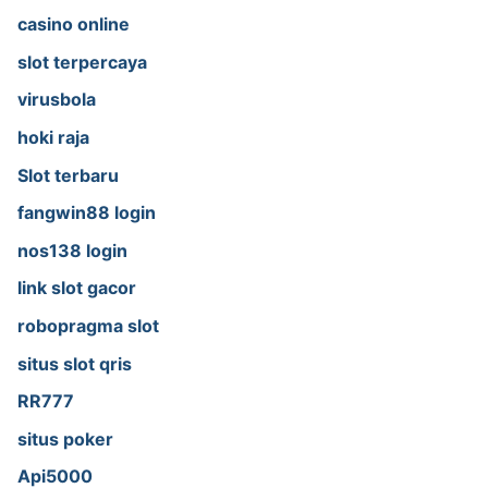
casino online
slot terpercaya
virusbola
hoki raja
Slot terbaru
fangwin88 login
nos138 login
link slot gacor
robopragma slot
situs slot qris
RR777
situs poker
Api5000