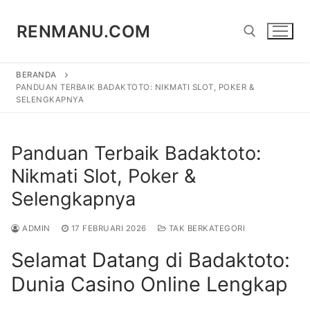
Lompat
ke
RENMANU.COM
konten
BERANDA
Cari:
PANDUAN TERBAIK BADAKTOTO: NIKMATI SLOT, POKER &
SELENGKAPNYA
Panduan Terbaik Badaktoto:
Nikmati Slot, Poker &
Selengkapnya
ADMIN
17 FEBRUARI 2026
TAK BERKATEGORI
Selamat Datang di Badaktoto:
Dunia Casino Online Lengkap