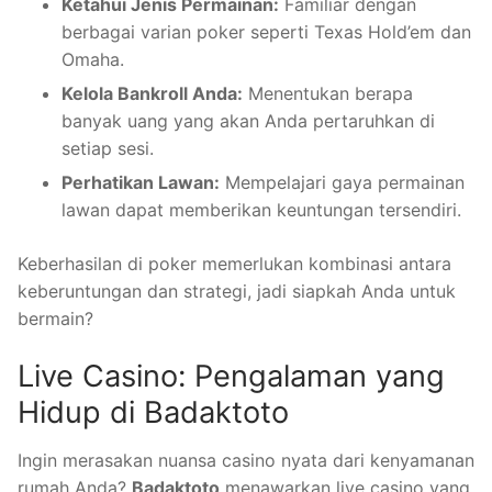
Ketahui Jenis Permainan:
Familiar dengan
berbagai varian poker seperti Texas Hold’em dan
Omaha.
Kelola Bankroll Anda:
Menentukan berapa
banyak uang yang akan Anda pertaruhkan di
setiap sesi.
Perhatikan Lawan:
Mempelajari gaya permainan
lawan dapat memberikan keuntungan tersendiri.
Keberhasilan di poker memerlukan kombinasi antara
keberuntungan dan strategi, jadi siapkah Anda untuk
bermain?
Live Casino: Pengalaman yang
Hidup di Badaktoto
Ingin merasakan nuansa casino nyata dari kenyamanan
rumah Anda?
Badaktoto
menawarkan live casino yang