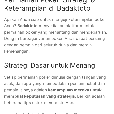
Keterampilan di Badaktoto
Apakah Anda siap untuk menguji keterampilan poker
Anda?
Badaktoto
menyediakan platform untuk
permainan poker yang menantang dan mendebarkan.
Dengan berbagai varian poker, Anda dapat bersaing
dengan pemain dari seluruh dunia dan meraih
kemenangan.
Strategi Dasar untuk Menang
Setiap permainan poker dimulai dengan tangan yang
acak, dan apa yang membedakan pemain hebat dari
pemain lainnya adalah
kemampuan mereka untuk
membuat keputusan yang strategis
. Berikut adalah
beberapa tips untuk membantu Anda: