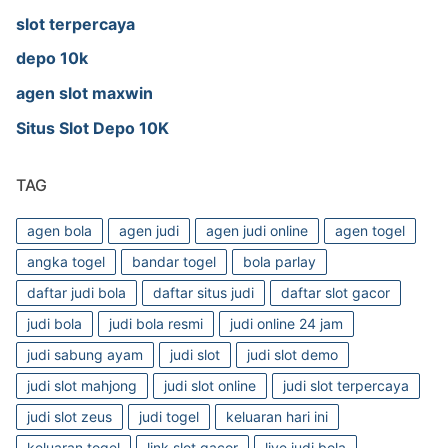
slot terpercaya
depo 10k
agen slot maxwin
Situs Slot Depo 10K
TAG
agen bola
agen judi
agen judi online
agen togel
angka togel
bandar togel
bola parlay
daftar judi bola
daftar situs judi
daftar slot gacor
judi bola
judi bola resmi
judi online 24 jam
judi sabung ayam
judi slot
judi slot demo
judi slot mahjong
judi slot online
judi slot terpercaya
judi slot zeus
judi togel
keluaran hari ini
keluaran togel
link slot gacor
live judi bola