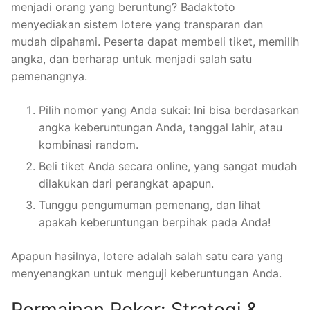
menjadi orang yang beruntung? Badaktoto
menyediakan sistem lotere yang transparan dan
mudah dipahami. Peserta dapat membeli tiket, memilih
angka, dan berharap untuk menjadi salah satu
pemenangnya.
Pilih nomor yang Anda sukai: Ini bisa berdasarkan
angka keberuntungan Anda, tanggal lahir, atau
kombinasi random.
Beli tiket Anda secara online, yang sangat mudah
dilakukan dari perangkat apapun.
Tunggu pengumuman pemenang, dan lihat
apakah keberuntungan berpihak pada Anda!
Apapun hasilnya, lotere adalah salah satu cara yang
menyenangkan untuk menguji keberuntungan Anda.
Permainan Poker: Strategi &