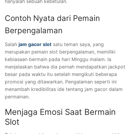
hanyalah sebuah kebetulan.
Contoh Nyata dari Pemain
Berpengalaman
Salah
jam gacor slot
satu teman saya, yang
merupakan pemain slot berpengalaman, memiliki
kebiasaan bermain pada hari Minggu malam. Ia
menjelaskan bahwa dia pernah mendapatkan jackpot
besar pada waktu itu setelah mengikuti beberapa
promosi yang ditawarkan. Pengalaman seperti ini
menambah kredibilitas ide tentang jam gacor dalam
permainan.
Menjaga Emosi Saat Bermain
Slot