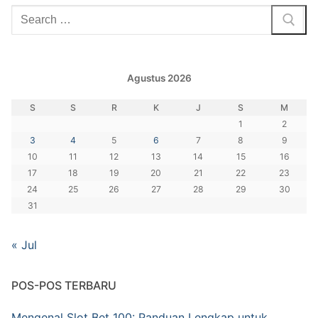
Cari:
Agustus 2026
S
S
R
K
J
S
M
1
2
3
4
5
6
7
8
9
10
11
12
13
14
15
16
17
18
19
20
21
22
23
24
25
26
27
28
29
30
31
« Jul
POS-POS TERBARU
Mengenal Slot Bet 100: Panduan Lengkap untuk