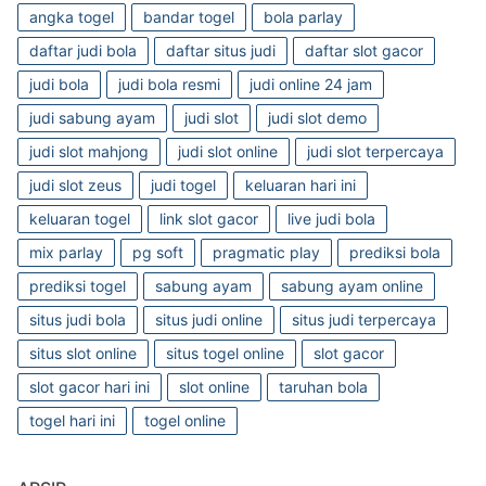
angka togel
bandar togel
bola parlay
daftar judi bola
daftar situs judi
daftar slot gacor
judi bola
judi bola resmi
judi online 24 jam
judi sabung ayam
judi slot
judi slot demo
judi slot mahjong
judi slot online
judi slot terpercaya
judi slot zeus
judi togel
keluaran hari ini
keluaran togel
link slot gacor
live judi bola
mix parlay
pg soft
pragmatic play
prediksi bola
prediksi togel
sabung ayam
sabung ayam online
situs judi bola
situs judi online
situs judi terpercaya
situs slot online
situs togel online
slot gacor
slot gacor hari ini
slot online
taruhan bola
togel hari ini
togel online