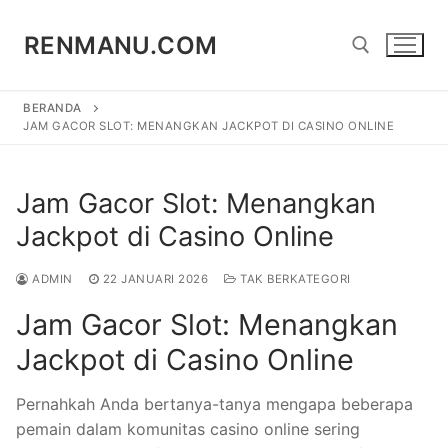
Lompat
ke
RENMANU.COM
konten
BERANDA
Cari:
JAM GACOR SLOT: MENANGKAN JACKPOT DI CASINO ONLINE
Jam Gacor Slot: Menangkan
Jackpot di Casino Online
ADMIN
22 JANUARI 2026
TAK BERKATEGORI
Jam Gacor Slot: Menangkan
Jackpot di Casino Online
Pernahkah Anda bertanya-tanya mengapa beberapa
pemain dalam komunitas casino online sering