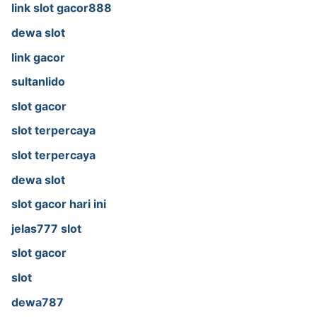
link slot gacor888
dewa slot
link gacor
sultanlido
slot gacor
slot terpercaya
slot terpercaya
dewa slot
slot gacor hari ini
jelas777 slot
slot gacor
slot
dewa787