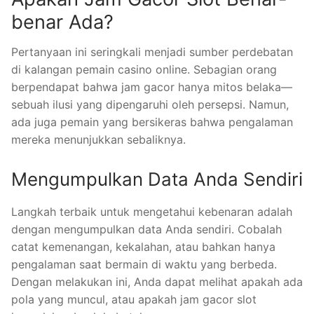
benar Ada?
Pertanyaan ini seringkali menjadi sumber perdebatan
di kalangan pemain casino online. Sebagian orang
berpendapat bahwa jam gacor hanya mitos belaka—
sebuah ilusi yang dipengaruhi oleh persepsi. Namun,
ada juga pemain yang bersikeras bahwa pengalaman
mereka menunjukkan sebaliknya.
Mengumpulkan Data Anda Sendiri
Langkah terbaik untuk mengetahui kebenaran adalah
dengan mengumpulkan data Anda sendiri. Cobalah
catat kemenangan, kekalahan, atau bahkan hanya
pengalaman saat bermain di waktu yang berbeda.
Dengan melakukan ini, Anda dapat melihat apakah ada
pola yang muncul, atau apakah jam gacor slot