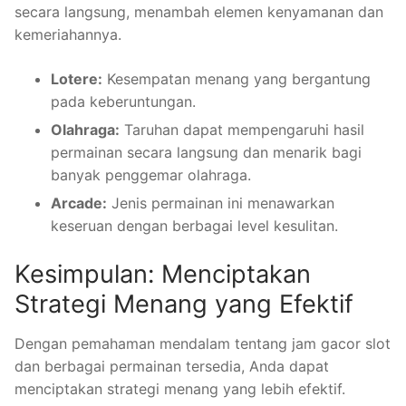
secara langsung, menambah elemen kenyamanan dan
kemeriahannya.
Lotere:
Kesempatan menang yang bergantung
pada keberuntungan.
Olahraga:
Taruhan dapat mempengaruhi hasil
permainan secara langsung dan menarik bagi
banyak penggemar olahraga.
Arcade:
Jenis permainan ini menawarkan
keseruan dengan berbagai level kesulitan.
Kesimpulan: Menciptakan
Strategi Menang yang Efektif
Dengan pemahaman mendalam tentang jam gacor slot
dan berbagai permainan tersedia, Anda dapat
menciptakan strategi menang yang lebih efektif.