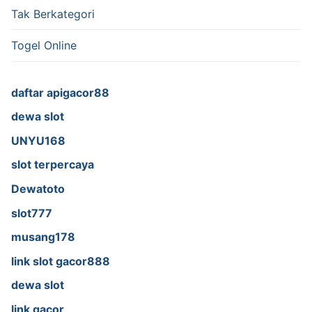
Tak Berkategori
Togel Online
daftar apigacor88
dewa slot
UNYU168
slot terpercaya
Dewatoto
slot777
musang178
link slot gacor888
dewa slot
link gacor