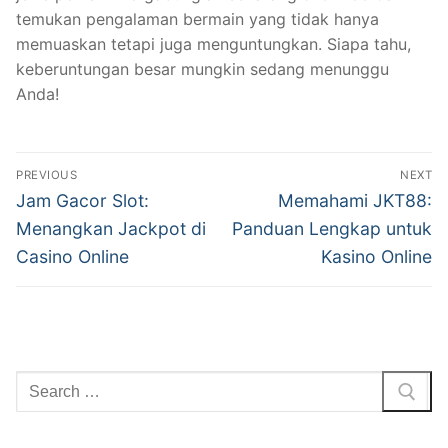
temukan pengalaman bermain yang tidak hanya
memuaskan tetapi juga menguntungkan. Siapa tahu,
keberuntungan besar mungkin sedang menunggu
Anda!
Navigasi
PREVIOUS
NEXT
pos
Previous
Next
Jam Gacor Slot:
Memahami JKT88:
post:
post:
Menangkan Jackpot di
Panduan Lengkap untuk
Casino Online
Kasino Online
Cari: