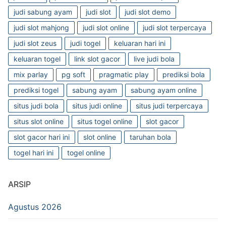
judi sabung ayam
judi slot
judi slot demo
judi slot mahjong
judi slot online
judi slot terpercaya
judi slot zeus
judi togel
keluaran hari ini
keluaran togel
link slot gacor
live judi bola
mix parlay
pg soft
pragmatic play
prediksi bola
prediksi togel
sabung ayam
sabung ayam online
situs judi bola
situs judi online
situs judi terpercaya
situs slot online
situs togel online
slot gacor
slot gacor hari ini
slot online
taruhan bola
togel hari ini
togel online
ARSIP
Agustus 2026