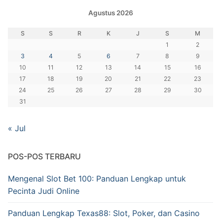
Agustus 2026
S
S
R
K
J
S
M
1
2
3
4
5
6
7
8
9
10
11
12
13
14
15
16
17
18
19
20
21
22
23
24
25
26
27
28
29
30
31
« Jul
POS-POS TERBARU
Mengenal Slot Bet 100: Panduan Lengkap untuk
Pecinta Judi Online
Panduan Lengkap Texas88: Slot, Poker, dan Casino