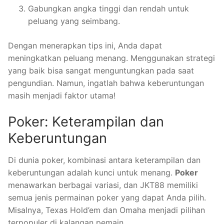
Gabungkan angka tinggi dan rendah untuk
peluang yang seimbang.
Dengan menerapkan tips ini, Anda dapat
meningkatkan peluang menang. Menggunakan strategi
yang baik bisa sangat menguntungkan pada saat
pengundian. Namun, ingatlah bahwa keberuntungan
masih menjadi faktor utama!
Poker: Keterampilan dan
Keberuntungan
Di dunia poker, kombinasi antara keterampilan dan
keberuntungan adalah kunci untuk menang.
Poker
menawarkan berbagai variasi, dan JKT88 memiliki
semua jenis permainan poker yang dapat Anda pilih.
Misalnya, Texas Hold’em dan Omaha menjadi pilihan
terpopuler di kalangan pemain.