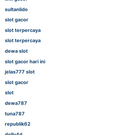
sultanlido
slot gacor
slot terpercaya
slot terpercaya
dewa slot
slot gacor hari ini
jelas777 slot
slot gacor
slot
dewa787
tuna787
republik62
dolly4d