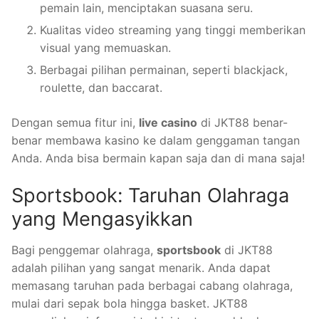
pemain lain, menciptakan suasana seru.
Kualitas video streaming yang tinggi memberikan
visual yang memuaskan.
Berbagai pilihan permainan, seperti blackjack,
roulette, dan baccarat.
Dengan semua fitur ini,
live casino
di JKT88 benar-
benar membawa kasino ke dalam genggaman tangan
Anda. Anda bisa bermain kapan saja dan di mana saja!
Sportsbook: Taruhan Olahraga
yang Mengasyikkan
Bagi penggemar olahraga,
sportsbook
di JKT88
adalah pilihan yang sangat menarik. Anda dapat
memasang taruhan pada berbagai cabang olahraga,
mulai dari sepak bola hingga basket. JKT88