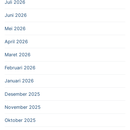
Juli 2026
Juni 2026
Mei 2026
April 2026
Maret 2026
Februari 2026
Januari 2026
Desember 2025
November 2025
Oktober 2025