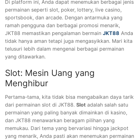
Di platform ini, Anda dapat menemukan berbagai jenis
permainan seperti slot, poker, lottery, live casino,
sportsbook, dan arcade. Dengan antarmuka yang
ramah pengguna dan berbagai promosi menarik,
JKT88 memastikan pengalaman bermain
JKT88
Anda
tidak hanya aman tetapi juga mengasyikkan. Mari kita
telusuri lebih dalam mengenai berbagai permainan
yang ditawarkan.
Slot: Mesin Uang yang
Menghibur
Pertama-tama, kita tidak bisa mengabaikan daya tarik
dari permainan slot di JKT88.
Slot
adalah salah satu
permainan yang paling banyak dimainkan di kasino,
dan JKT88 menawarkan beragam pilihan yang
memukau. Dari tema yang bervariasi hingga jackpot
yang menarik, Anda pasti akan menemukan permainan