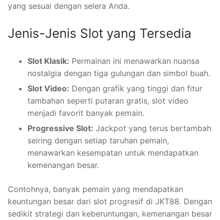
yang sesuai dengan selera Anda.
Jenis-Jenis Slot yang Tersedia
Slot Klasik:
Permainan ini menawarkan nuansa
nostalgia dengan tiga gulungan dan simbol buah.
Slot Video:
Dengan grafik yang tinggi dan fitur
tambahan seperti putaran gratis, slot video
menjadi favorit banyak pemain.
Progressive Slot:
Jackpot yang terus bertambah
seiring dengan setiap taruhan pemain,
menawarkan kesempatan untuk mendapatkan
kemenangan besar.
Contohnya, banyak pemain yang mendapatkan
keuntungan besar dari slot progresif di JKT88. Dengan
sedikit strategi dan keberuntungan, kemenangan besar