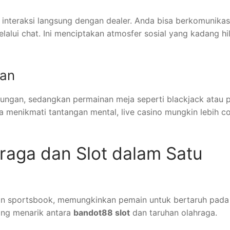
h interaksi langsung dengan dealer. Anda bisa berkomunikas
lalui chat. Ini menciptakan atmosfer sosial yang kadang hi
lan
ungan, sedangkan permainan meja seperti blackjack atau 
a menikmati tantangan mental, live casino mungkin lebih c
raga dan Slot dalam Satu
kan sportsbook, memungkinkan pemain untuk bertaruh pada
yang menarik antara
bandot88 slot
dan taruhan olahraga.