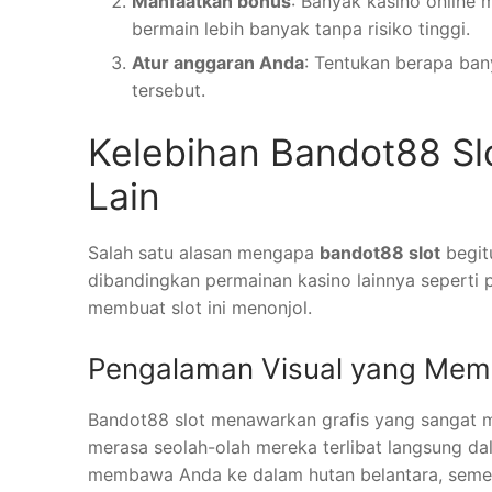
Manfaatkan bonus
: Banyak kasino online
bermain lebih banyak tanpa risiko tinggi.
Atur anggaran Anda
: Tentukan berapa ba
tersebut.
Kelebihan Bandot88 Sl
Lain
Salah satu alasan mengapa
bandot88 slot
begit
dibandingkan permainan kasino lainnya seperti p
membuat slot ini menonjol.
Pengalaman Visual yang Me
Bandot88 slot menawarkan grafis yang sangat m
merasa seolah-olah mereka terlibat langsung da
membawa Anda ke dalam hutan belantara, semen