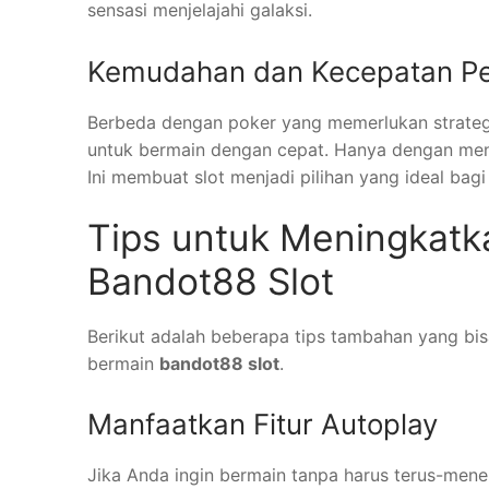
sensasi menjelajahi galaksi.
Kemudahan dan Kecepatan P
Berbeda dengan poker yang memerlukan strateg
untuk bermain dengan cepat. Hanya dengan mene
Ini membuat slot menjadi pilihan yang ideal bag
Tips untuk Meningkatk
Bandot88 Slot
Berikut adalah beberapa tips tambahan yang b
bermain
bandot88 slot
.
Manfaatkan Fitur Autoplay
Jika Anda ingin bermain tanpa harus terus-meneru