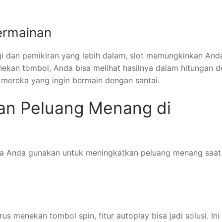
ermainan
i dan pemikiran yang lebih dalam, slot memungkinkan And
kan tombol, Anda bisa melihat hasilnya dalam hitungan de
i mereka yang ingin bermain dengan santai.
an Peluang Menang di
isa Anda gunakan untuk meningkatkan peluang menang saat
s menekan tombol spin, fitur autoplay bisa jadi solusi. Ini