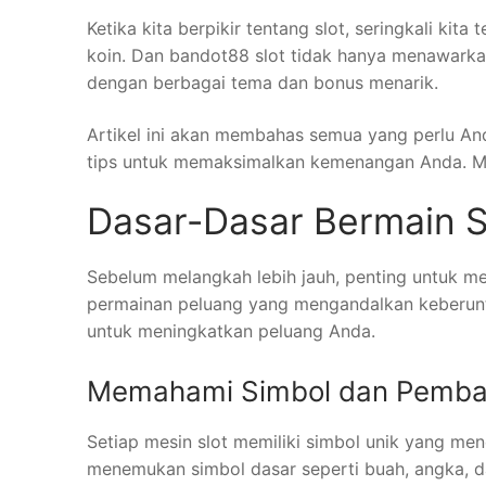
Ketika kita berpikir tentang slot, seringkali ki
koin. Dan bandot88 slot tidak hanya menawark
dengan berbagai tema dan bonus menarik.
Artikel ini akan membahas semua yang perlu And
tips untuk memaksimalkan kemenangan Anda. Ma
Dasar-Dasar Bermain S
Sebelum melangkah lebih jauh, penting untuk me
permainan peluang yang mengandalkan keberun
untuk meningkatkan peluang Anda.
Memahami Simbol dan Pemba
Setiap mesin slot memiliki simbol unik yang m
menemukan simbol dasar seperti buah, angka, da