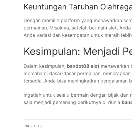
Keuntungan Taruhan Olahrag
Dengan memilih platform yang menawarkan semu
permainan. Misalnya, setelah bermain slot, Anda 
Anda variasi dan kesempatan untuk meraih leb
Kesimpulan: Menjadi P
Dalam kesimpulan,
bandot88 slot
menawarkan b
memahami dasar-dasar permainan, menerapkan st
tersedia, Anda bisa meningkatkan pengalaman 
Ingatlah untuk selalu bermain dengan bijak dan
saja menjadi pemenang berikutnya di dunia
band
Navigasi
PREVIOUS