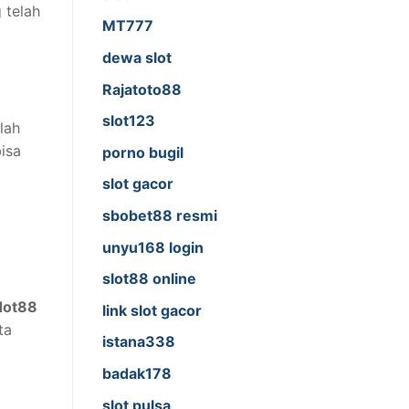
 telah
MT777
dewa slot
Rajatoto88
slot123
lah
isa
porno bugil
slot gacor
sbobet88 resmi
unyu168 login
slot88 online
dot88
link slot gacor
ta
istana338
badak178
slot pulsa