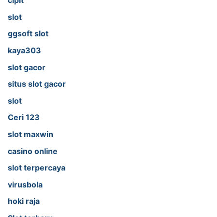
cipit
slot
ggsoft slot
kaya303
slot gacor
situs slot gacor
slot
Ceri 123
slot maxwin
casino online
slot terpercaya
virusbola
hoki raja