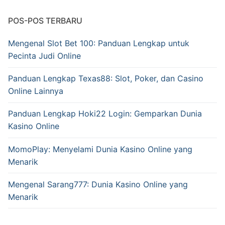
POS-POS TERBARU
Mengenal Slot Bet 100: Panduan Lengkap untuk
Pecinta Judi Online
Panduan Lengkap Texas88: Slot, Poker, dan Casino
Online Lainnya
Panduan Lengkap Hoki22 Login: Gemparkan Dunia
Kasino Online
MomoPlay: Menyelami Dunia Kasino Online yang
Menarik
Mengenal Sarang777: Dunia Kasino Online yang
Menarik