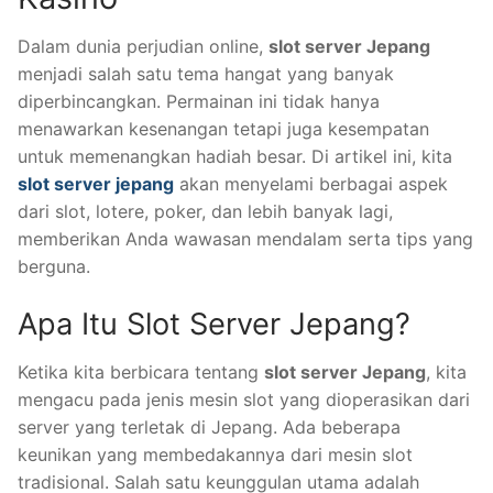
Dalam dunia perjudian online,
slot server Jepang
menjadi salah satu tema hangat yang banyak
diperbincangkan. Permainan ini tidak hanya
menawarkan kesenangan tetapi juga kesempatan
untuk memenangkan hadiah besar. Di artikel ini, kita
slot server jepang
akan menyelami berbagai aspek
dari slot, lotere, poker, dan lebih banyak lagi,
memberikan Anda wawasan mendalam serta tips yang
berguna.
Apa Itu Slot Server Jepang?
Ketika kita berbicara tentang
slot server Jepang
, kita
mengacu pada jenis mesin slot yang dioperasikan dari
server yang terletak di Jepang. Ada beberapa
keunikan yang membedakannya dari mesin slot
tradisional. Salah satu keunggulan utama adalah