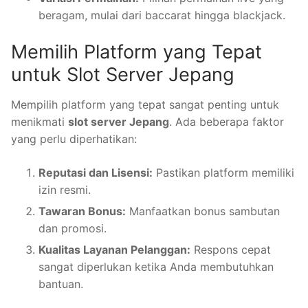
beragam, mulai dari baccarat hingga blackjack.
Memilih Platform yang Tepat
untuk Slot Server Jepang
Mempilih platform yang tepat sangat penting untuk
menikmati
slot server Jepang
. Ada beberapa faktor
yang perlu diperhatikan:
Reputasi dan Lisensi:
Pastikan platform memiliki
izin resmi.
Tawaran Bonus:
Manfaatkan bonus sambutan
dan promosi.
Kualitas Layanan Pelanggan:
Respons cepat
sangat diperlukan ketika Anda membutuhkan
bantuan.