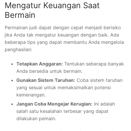
Mengatur Keuangan Saat
Bermain
Permainan judi dapat dengan cepat menjadi berisiko
jika Anda tak mengatur keuangan dengan baik. Ada
beberapa tips yang dapat membantu Anda mengelola
penghasilan:
Tetapkan Anggaran:
Tentukan seberapa banyak
Anda bersedia untuk bermain.
Gunakan Sistem Taruhan:
Coba sistem taruhan
yang sesuai untuk memaksimalkan potensi
kemenangan.
Jangan Coba Mengejar Kerugian:
Ini adalah
salah satu kesalahan terbesar yang dapat
dilakukan pemain.