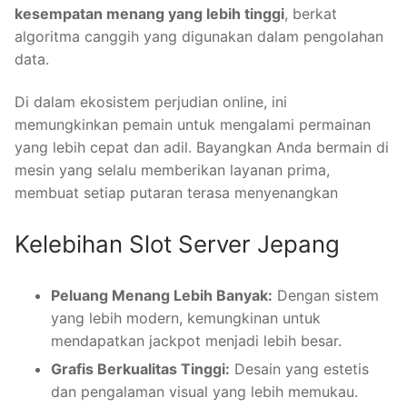
kesempatan menang yang lebih tinggi
, berkat
algoritma canggih yang digunakan dalam pengolahan
data.
Di dalam ekosistem perjudian online, ini
memungkinkan pemain untuk mengalami permainan
yang lebih cepat dan adil. Bayangkan Anda bermain di
mesin yang selalu memberikan layanan prima,
membuat setiap putaran terasa menyenangkan
Kelebihan Slot Server Jepang
Peluang Menang Lebih Banyak:
Dengan sistem
yang lebih modern, kemungkinan untuk
mendapatkan jackpot menjadi lebih besar.
Grafis Berkualitas Tinggi:
Desain yang estetis
dan pengalaman visual yang lebih memukau.