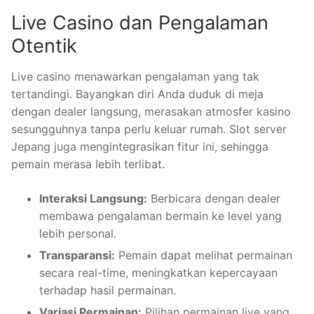
Live Casino dan Pengalaman
Otentik
Live casino menawarkan pengalaman yang tak
tertandingi. Bayangkan diri Anda duduk di meja
dengan dealer langsung, merasakan atmosfer kasino
sesungguhnya tanpa perlu keluar rumah. Slot server
Jepang juga mengintegrasikan fitur ini, sehingga
pemain merasa lebih terlibat.
Interaksi Langsung:
Berbicara dengan dealer
membawa pengalaman bermain ke level yang
lebih personal.
Transparansi:
Pemain dapat melihat permainan
secara real-time, meningkatkan kepercayaan
terhadap hasil permainan.
Variasi Permainan:
Pilihan permainan live yang