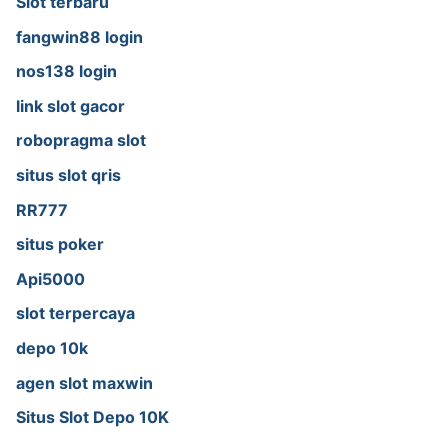
Slot terbaru
fangwin88 login
nos138 login
link slot gacor
robopragma slot
situs slot qris
RR777
situs poker
Api5000
slot terpercaya
depo 10k
agen slot maxwin
Situs Slot Depo 10K