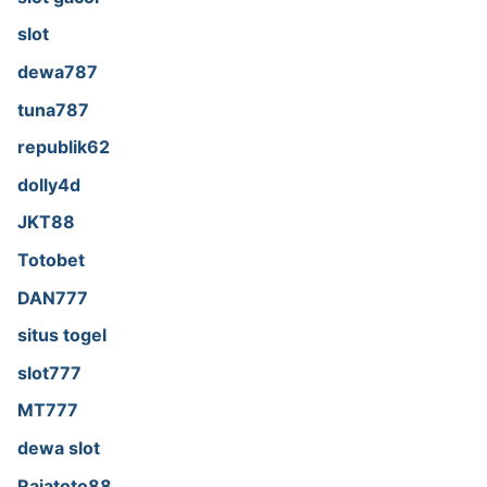
slot
dewa787
tuna787
republik62
dolly4d
JKT88
Totobet
DAN777
situs togel
slot777
MT777
dewa slot
Rajatoto88