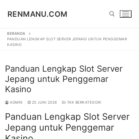
Lompat
ke
RENMANU.COM
konten
BERANDA
Cari:
PANDUAN LENGKAP SLOT SERVER JEPANG UNTUK PENGGEMAR
KASINO
Panduan Lengkap Slot Server
Jepang untuk Penggemar
Kasino
ADMIN
25 JUNI 2026
TAK BERKATEGORI
Panduan Lengkap Slot Server
Jepang untuk Penggemar
Kasino