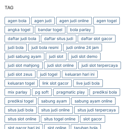
TAG
agen bola
agen judi
agen judi online
agen togel
angka togel
bandar togel
bola parlay
daftar judi bola
daftar situs judi
daftar slot gacor
judi bola
judi bola resmi
judi online 24 jam
judi sabung ayam
judi slot
judi slot demo
judi slot mahjong
judi slot online
judi slot terpercaya
judi slot zeus
judi togel
keluaran hari ini
keluaran togel
link slot gacor
live judi bola
mix parlay
pg soft
pragmatic play
prediksi bola
prediksi togel
sabung ayam
sabung ayam online
situs judi bola
situs judi online
situs judi terpercaya
situs slot online
situs togel online
slot gacor
slot gacor hari ini
slot online
taruhan bola