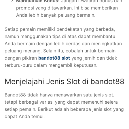
Manfaatkan Bonus:
Jangan lewatkan bonus dan
promosi yang ditawarkan. Ini bisa memberikan
Anda lebih banyak peluang bermain.
Setiap pemain memiliki pendekatan yang berbeda,
namun menggunakan tips di atas dapat membantu
Anda bermain dengan lebih cerdas dan meningkatkan
peluang menang. Selain itu, cobalah untuk bermain
dengan pikiran
bandot88 slot
yang jernih dan tidak
terburu-buru dalam mengambil keputusan.
Menjelajahi Jenis Slot di bandot88
Bandot88 tidak hanya menawarkan satu jenis slot,
tetapi berbagai variasi yang dapat memenuhi selera
setiap pemain. Berikut adalah beberapa jenis slot yang
dapat Anda temui: