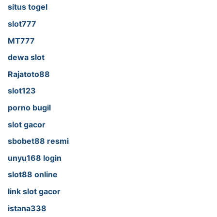
situs togel
slot777
MT777
dewa slot
Rajatoto88
slot123
porno bugil
slot gacor
sbobet88 resmi
unyu168 login
slot88 online
link slot gacor
istana338