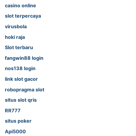
casino online
slot terpercaya
virusbola
hoki raja
Slot terbaru
fangwin88 login
nos138 login
link slot gacor
robopragma slot
situs slot qris
RR777
situs poker
Api5000