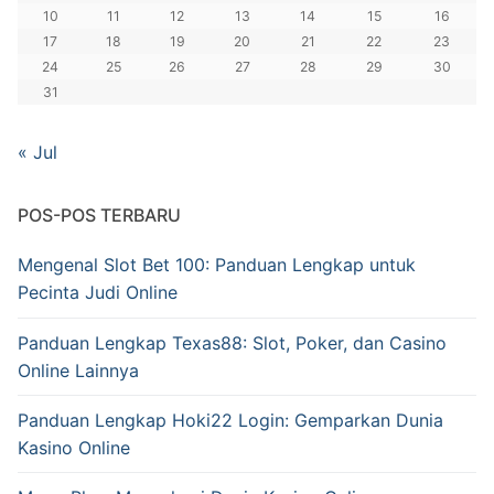
10
11
12
13
14
15
16
17
18
19
20
21
22
23
24
25
26
27
28
29
30
31
« Jul
POS-POS TERBARU
Mengenal Slot Bet 100: Panduan Lengkap untuk
Pecinta Judi Online
Panduan Lengkap Texas88: Slot, Poker, dan Casino
Online Lainnya
Panduan Lengkap Hoki22 Login: Gemparkan Dunia
Kasino Online