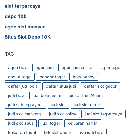
slot terpercaya
depo 10k
agen slot maxwin
Situs Slot Depo 10K
TAG
agen bola
agen judi
agen judi online
agen togel
angka togel
bandar togel
bola parlay
daftar judi bola
daftar situs judi
daftar slot gacor
judi bola
judi bola resmi
judi online 24 jam
judi sabung ayam
judi slot
judi slot demo
judi slot mahjong
judi slot online
judi slot terpercaya
judi slot zeus
judi togel
keluaran hari ini
keluaran togel
link slot gacor
live judi bola