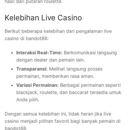
hasil dari putaran roulette.
Kelebihan Live Casino
Berikut beberapa kelebihan dari pengalaman live
casino di bandot88:
Interaksi Real-Time:
Berkomunikasi langsung
dengan dealer dan pemain lain.
Transparansi:
Melihat langsung proses
permainan, memberikan rasa aman.
Variasi Permainan:
Berbagai permainan seperti
blackjack, roulette, dan baccarat tersedia untuk
Anda pilih.
Dengan semua kelebihan ini, tidak heran jika live
casino menjadi pilihan favorit bagi banyak pemain di
bandot88.