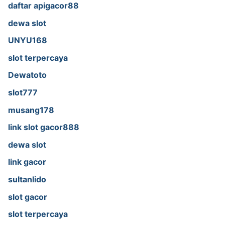
daftar apigacor88
dewa slot
UNYU168
slot terpercaya
Dewatoto
slot777
musang178
link slot gacor888
dewa slot
link gacor
sultanlido
slot gacor
slot terpercaya